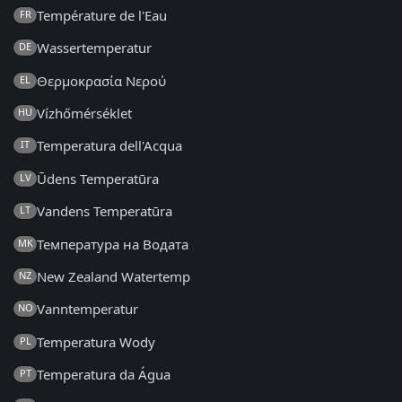
Température de l'Eau
FR
Wassertemperatur
DE
Θερμοκρασία Νερού
EL
Vízhőmérséklet
HU
Temperatura dell'Acqua
IT
Ūdens Temperatūra
LV
Vandens Temperatūra
LT
Температура на Водата
MK
New Zealand Watertemp
NZ
Vanntemperatur
NO
Temperatura Wody
PL
Temperatura da Água
PT