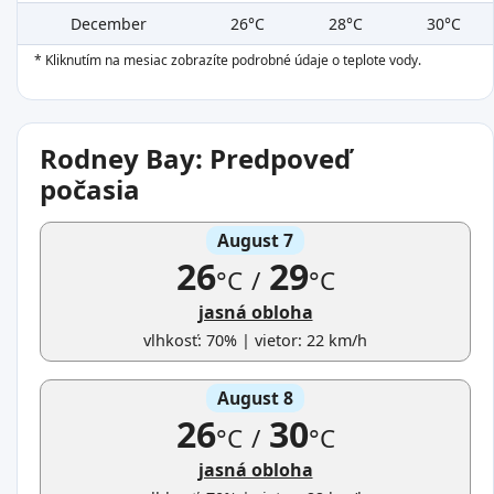
December
26°C
28°C
30°C
* Kliknutím na mesiac zobrazíte podrobné údaje o teplote vody.
Rodney Bay: Predpoveď
počasia
August 7
26
29
°C
/
°C
jasná obloha
vlhkosť: 70% | vietor: 22 km/h
August 8
26
30
°C
/
°C
jasná obloha