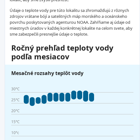
Údaje o teplote vody pre túto lokalitu sa zhromažďujú z rôznych
zdrojov vrátane bójí a satelitných máp morského a oceánskeho
povrchu poskytovaných agenturou NOAA. Zahŕňame aj údaje od
miestnych úradov v každej konkrétnej lokalite na celom svete, aby
sme zabezpečili presnejšie údaje o teplote.
Ročný prehľad teploty vody
podľa mesiacov
Mesačné rozsahy teplôt vody
30°C
25°C
20°C
15°C
10°c