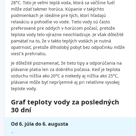
28°C. Toto je veľmi teplá voda, ktorá sa väčšine ľudí
môže zdať takmer horúca. Kúpanie v takýchto
podmienkach je ideálne pre tých, ktorí hľadajú
relaxáciu a pohodlie vo vode. Tieto vody sú často
preferované pre oddych v horúcom počasí, pretože
teplota vody telo výrazne neochladzuje. Je však dôležité
pamätať na to, že v takto teplých vodách je nutná
opatrnosť, pretože dlhodobý pobyt bez odpočinku môže
viesť k prehriatiu.
Je dôležité poznamenať, že tieto tipy a odporúčania na
plávanie platia len za dobrého počasia. Keď je teplota
vzduchu nižšia ako 20°C a niekedy aj nižšia ako 25°C,
plávanie môže byť nepríjemné aj pri relatívne vysokej
teplote vody.
Graf teploty vody za posledných
30 dní
Od 6. júla do 6. augusta
30°