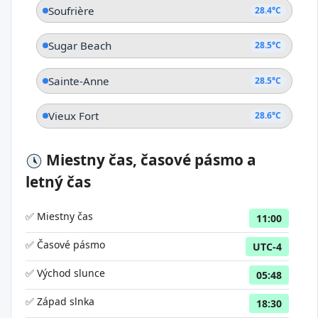
Soufrière
28.4°C
Sugar Beach
28.5°C
Sainte-Anne
28.5°C
Vieux Fort
28.6°C
Miestny čas, časové pásmo a
letný čas
✅ Miestny čas
11:00
✅ Časové pásmo
UTC-4
✅ Východ slunce
05:48
✅ Západ slnka
18:30