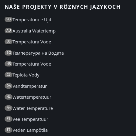
NAŠE PROJEKTY V RÔZNYCH JAZYKOCH
Temperatura e Ujit
SQ
Australia Watertemp
AU
Temperatura Vode
BS
Температура на Водата
BG
Temperatura Vode
HR
Teplota Vody
CS
Vandtemperatur
DA
Watertemperatuur
NL
Water Temperature
EN
Vee Temperatuur
ET
Veden Lämpötila
FI