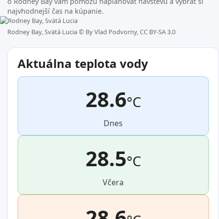
o Rodney Bay vám pomôžu naplánovať návštevu a vybrať si
najvhodnejší čas na kúpanie.
Rodney Bay, Svätá Lucia ©
By Vlad Podvorny, CC BY-SA 3.0
Aktuálna teplota vody
28.6
°C
Dnes
28.5
°C
Včera
28.6