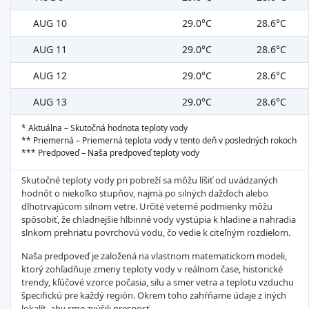
AUG 10
29.0°C
28.6°C
AUG 11
29.0°C
28.6°C
AUG 12
29.0°C
28.6°C
AUG 13
29.0°C
28.6°C
* Aktuálna – Skutočná hodnota teploty vody
** Priemerná – Priemerná teplota vody v tento deň v posledných rokoch
*** Predpoveď – Naša predpoveď teploty vody
Skutočné teploty vody pri pobreží sa môžu líšiť od uvádzaných
hodnôt o niekoľko stupňov, najmä po silných dažďoch alebo
dlhotrvajúcom silnom vetre. Určité veterné podmienky môžu
spôsobiť, že chladnejšie hlbinné vody vystúpia k hladine a nahradia
slnkom prehriatu povrchovú vodu, čo vedie k citeľným rozdielom.
Naša predpoveď je založená na vlastnom matematickom modeli,
ktorý zohľadňuje zmeny teploty vody v reálnom čase, historické
trendy, kľúčové vzorce počasia, silu a smer vetra a teplotu vzduchu
špecifickú pre každý región. Okrem toho zahŕňame údaje z iných
lokalít, aby sme zvýšili presnosť.