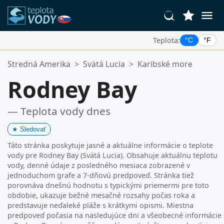
Teplota:
°C
°F
Vaše Obľúbené Lokality:
Stredná Amerika
>
Svätá Lucia
>
Karibské more
Váš zoznam obľúbených je prázdny.
Rodney Bay
— Teplota vody dnes
★
Sledovať
Táto stránka poskytuje jasné a aktuálne informácie o teplote
vody pre Rodney Bay (Svätá Lucia). Obsahuje aktuálnu teplotu
vody, denné údaje z posledného mesiaca zobrazené v
jednoduchom grafe a 7-dňovú predpoveď. Stránka tiež
porovnáva dnešnú hodnotu s typickými priemermi pre toto
obdobie, ukazuje bežné mesačné rozsahy počas roka a
predstavuje neďaleké pláže s krátkymi opismi. Miestna
predpoveď počasia na nasledujúce dni a všeobecné informácie