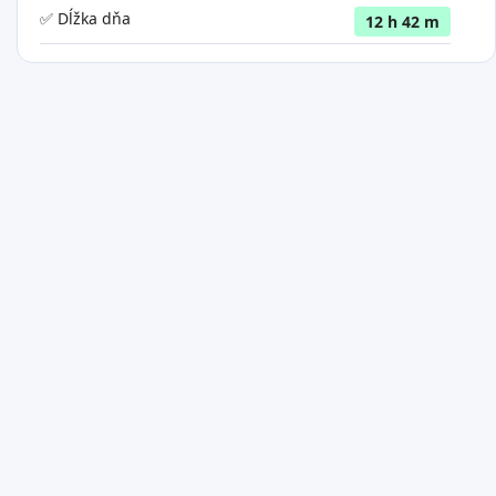
✅ Dĺžka dňa
12 h 42 m