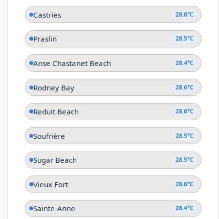
Castries
28.6°C
Praslin
28.5°C
Anse Chastanet Beach
28.4°C
Rodney Bay
28.6°C
Reduit Beach
28.6°C
Soufrière
28.5°C
Sugar Beach
28.5°C
Vieux Fort
28.6°C
Sainte-Anne
28.4°C