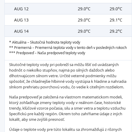
AUG 12
29.0°C
29.0°C
AUG 13
29.0°C
29.1°C
AUG 14
29.0°C
29.2°C
* Aktuálna – Skutočná hodnota teploty vody
** Priemerná – Priemerná teplota vody v tento deň v posledných rokoch
*** Predpoveď – Naša predpoveď teploty vody
Skutočné teploty vody pri pobreží sa môžu líšiť od uvádzaných
hodnôt o niekoľko stupňov, najmä po silných dažďoch alebo
dlhotrvajúcom silnom vetre. Určité veterné podmienky môžu
spôsobiť, že chladnejšie hlbinné vody vystúpia k hladine a nahradia
slnkom prehriatu povrchovú vodu, čo vedie k citeľným rozdielom.
Naša predpoveď je založená na vlastnom matematickom modeli,
ktorý zohľadňuje zmeny teploty vody v reálnom čase, historické
trendy, kľúčové vzorce počasia, silu a smer vetra a teplotu vzduchu
špecifickú pre každý región. Okrem toho zahŕňame údaje z iných
lokalít, aby sme zvýšili presnosť.
Údaje o teplote vody pre túto lokalitu sa zhromažďujú z rôznych