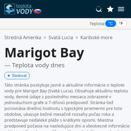
Teplota:
°C
°F
Vaše Obľúbené Lokality:
Stredná Amerika
>
Svätá Lucia
>
Karibské more
Váš zoznam obľúbených je prázdny.
Marigot Bay
— Teplota vody dnes
★
Sledovať
Táto stránka poskytuje jasné a aktuálne informácie o teplote
vody pre Marigot Bay (Svätá Lucia). Obsahuje aktuálnu teplotu
vody, denné údaje z posledného mesiaca zobrazené v
jednoduchom grafe a 7-dňovú predpoveď. Stránka tiež
porovnáva dnešnú hodnotu s typickými priemermi pre toto
obdobie, ukazuje bežné mesačné rozsahy počas roka a
predstavuje neďaleké pláže s krátkymi opismi. Miestna
predpoveď počasia na nasledujúce dni a všeobecné informácie