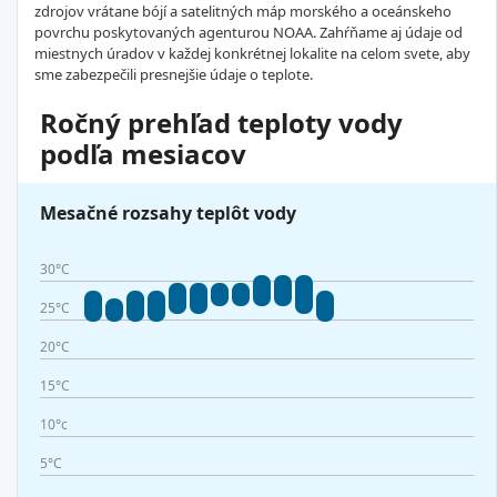
zdrojov vrátane bójí a satelitných máp morského a oceánskeho
povrchu poskytovaných agenturou NOAA. Zahŕňame aj údaje od
miestnych úradov v každej konkrétnej lokalite na celom svete, aby
sme zabezpečili presnejšie údaje o teplote.
Ročný prehľad teploty vody
podľa mesiacov
Mesačné rozsahy teplôt vody
30°C
25°C
20°C
15°C
10°c
5°C