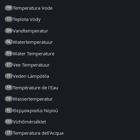
Temperatura Vode
HR
Teplota Vody
CS
Vandtemperatur
DA
Watertemperatuur
NL
Water Temperature
EN
Vee Temperatuur
ET
Veden Lämpötila
FI
Température de l'Eau
FR
Wassertemperatur
DE
Θερμοκρασία Νερού
EL
Vízhőmérséklet
HU
Temperatura dell'Acqua
IT