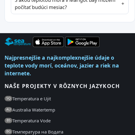
S akou teplotou mora v Marigot Bay môžem
počítať budúci mesiac?
Najpresnejšie a najkomplexnejšie údaje o
teplote vody morí, oceánov, jazier a riek na
internete.
NAŠE PROJEKTY V RÔZNYCH JAZYKOCH
Temperatura e Ujit
SQ
Australia Watertemp
AU
Temperatura Vode
BS
Температура на Водата
BG