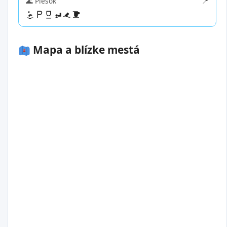
🌊 Piesok
📍
Mapa a blízke mestá