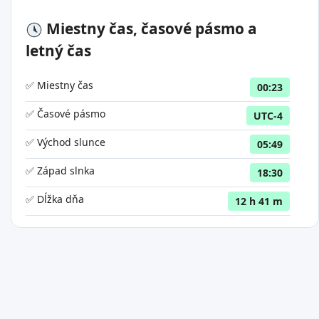
Miestny čas, časové pásmo a
letný čas
✅ Miestny čas
00:23
✅ Časové pásmo
UTC-4
✅ Východ slunce
05:49
✅ Západ slnka
18:30
✅ Dĺžka dňa
12 h 41 m