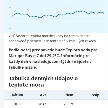
29°
28°
27°
V súčasnosti teplota morskej vody na tomto mieste
zodpovedá priemeru pre tento deň v minulých rokoch.
Podľa našej predpovede bude Teplota vody pre
Marigot Bay o 7 dní 29.2°C. Informácie pre
každý deň v nasledujúcom týždni nájdete v
tabuľke nižšie.
Tabuľka denných údajov o
teplote mora
Dátum
Akt.
Priem.
Predp.
JÚL 30
28.6°C
28.5°C