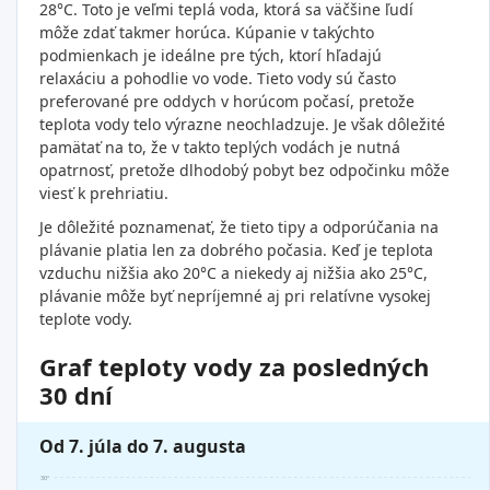
28°C. Toto je veľmi teplá voda, ktorá sa väčšine ľudí
môže zdať takmer horúca. Kúpanie v takýchto
podmienkach je ideálne pre tých, ktorí hľadajú
relaxáciu a pohodlie vo vode. Tieto vody sú často
preferované pre oddych v horúcom počasí, pretože
teplota vody telo výrazne neochladzuje. Je však dôležité
pamätať na to, že v takto teplých vodách je nutná
opatrnosť, pretože dlhodobý pobyt bez odpočinku môže
viesť k prehriatiu.
Je dôležité poznamenať, že tieto tipy a odporúčania na
plávanie platia len za dobrého počasia. Keď je teplota
vzduchu nižšia ako 20°C a niekedy aj nižšia ako 25°C,
plávanie môže byť nepríjemné aj pri relatívne vysokej
teplote vody.
Graf teploty vody za posledných
30 dní
Od 7. júla do 7. augusta
30°