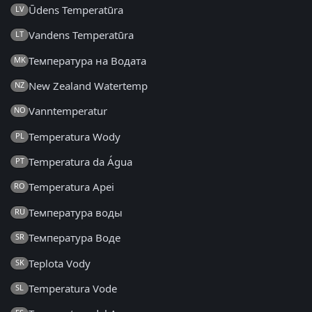
Ūdens Temperatūra
LV
Vandens Temperatūra
LT
Температура на Водата
MK
New Zealand Watertemp
NZ
Vanntemperatur
NO
Temperatura Wody
PL
Temperatura da Água
PT
Temperatura Apei
RO
Температура воды
RU
Температура Воде
SR
Teplota Vody
SK
Temperatura Vode
SL