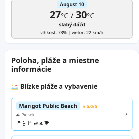
August 10
27
30
°C
/
°C
slabý dážď
vlhkosť: 73% | vietor: 22 km/h
Poloha, pláže a miestne
informácie
Blízke pláže a vybavenie
Marigot Public Beach
⭐ 5.0/5
🌊 Piesok
📍