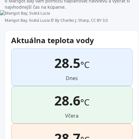
o Marigot Bay vám pomôžu naplánovať návštevu a vybrať si
najvhodnejší čas na kúpanie.
Marigot Bay, Svätá Lucia ©
By Charles J. Sharp, CC BY 3.0
Aktuálna teplota vody
28.5
°C
Dnes
28.6
°C
Včera
28.7