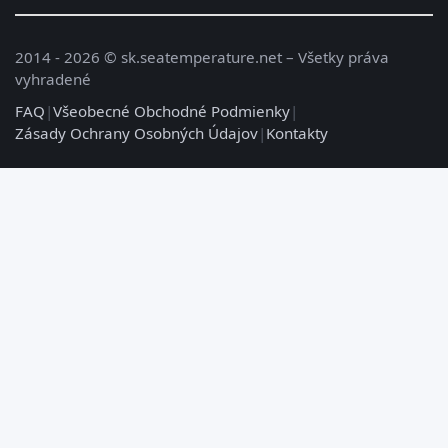
2014 - 2026 © sk.seatemperature.net – Všetky práva
vyhradené
FAQ
|
Všeobecné Obchodné Podmienky
|
Zásady Ochrany Osobných Údajov
|
Kontakty