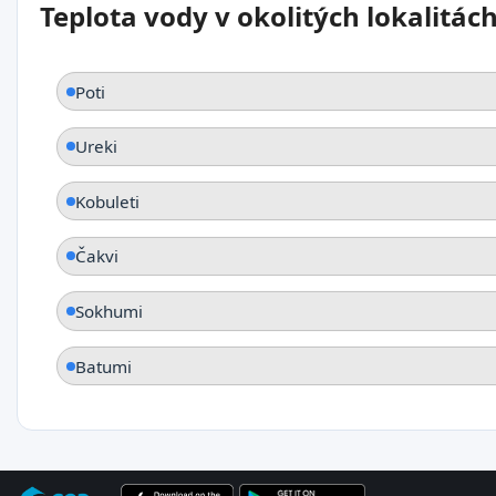
Teplota vody v okolitých lokalitác
Poti
Ureki
Kobuleti
Čakvi
Sokhumi
Batumi