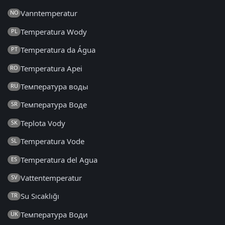
Vanntemperatur
NO
Temperatura Wody
PL
Temperatura da Água
PT
Temperatura Apei
RO
Температура воды
RU
Температура Воде
SR
Teplota Vody
SK
Temperatura Vode
SL
Temperatura del Agua
ES
Vattentemperatur
SV
Su Sıcaklığı
TR
Температура Води
UK