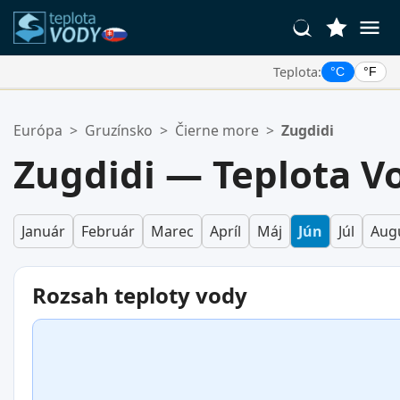
Teplota:
°C
°F
Vaše Obľúbené Lokality:
Európa
>
Gruzínsko
>
Čierne more
>
Zugdidi
Váš zoznam obľúbených je prázdny.
Zugdidi — Teplota Vo
Január
Február
Marec
Apríl
Máj
Jún
Júl
Aug
Rozsah teploty vody