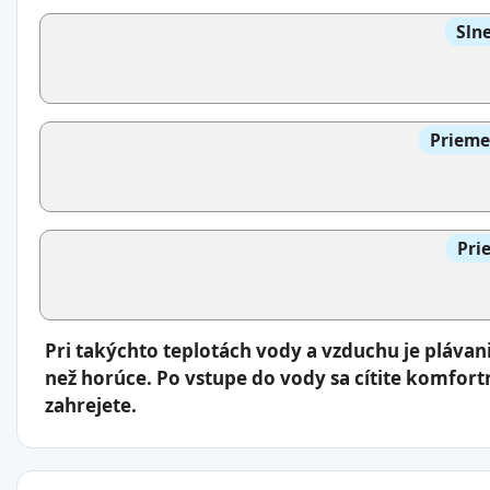
Slne
Prieme
Pri
Pri takýchto teplotách vody a vzduchu je plávan
než horúce. Po vstupe do vody sa cítite komfortn
zahrejete.