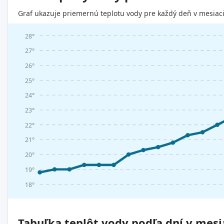
Graf ukazuje priemernú teplotu vody pre každý deň v mesiaci
28°
27°
26°
25°
24°
23°
22°
21°
20°
19°
18°
Tabuľka teplôt vody podľa dní v mesi