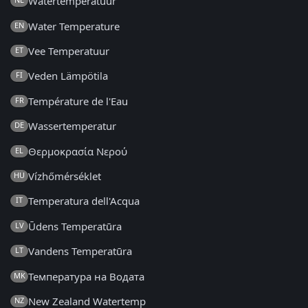
Watertemperatuur
Water Temperature
EN
Vee Temperatuur
ET
Veden Lämpötila
FI
Température de l'Eau
FR
Wassertemperatur
DE
Θερμοκρασία Νερού
EL
Vízhőmérséklet
HU
Temperatura dell'Acqua
IT
Ūdens Temperatūra
LV
Vandens Temperatūra
LT
Температура на Водата
MK
New Zealand Watertemp
NZ