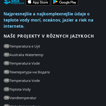
Najpresnejšie a najkomplexnejšie údaje o
teplote vody morí, oceánov, jazier a riek na
internete.
NAŠE PROJEKTY V RÔZNYCH JAZYKOCH
Temperatura e Ujit
SQ
Australia Watertemp
AU
Temperatura Vode
BS
Температура на Водата
BG
Temperatura Vode
HR
Teplota Vody
CS
Vandtemperatur
DA
NL