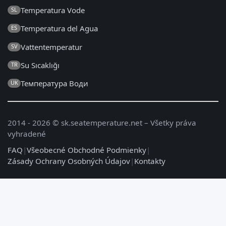
Temperatura Vode
SL
Temperatura del Agua
ES
Vattentemperatur
SV
Su Sıcaklığı
TR
Температура Води
UK
2014 - 2026 © sk.seatemperature.net – Všetky práva
vyhradené
FAQ
|
Všeobecné Obchodné Podmienky
|
Zásady Ochrany Osobných Údajov
|
Kontakty