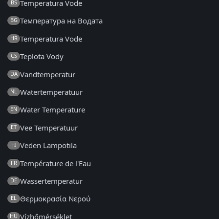
Temperatura Vode
BS
Температура на Водата
BG
Temperatura Vode
HR
Teplota Vody
CS
Vandtemperatur
DA
Watertemperatuur
NL
Water Temperature
EN
Vee Temperatuur
ET
Veden Lämpötila
FI
Température de l'Eau
FR
Wassertemperatur
DE
Θερμοκρασία Νερού
EL
Vízhőmérséklet
HU