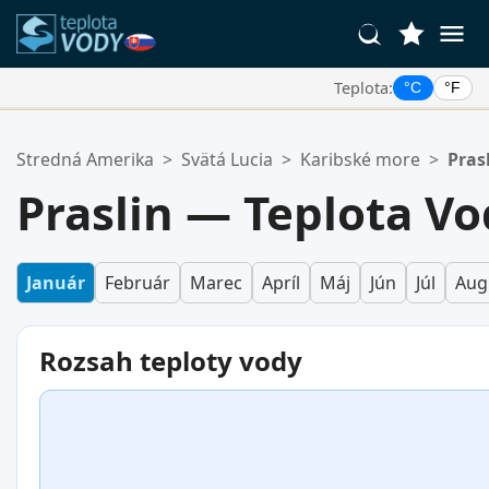
Teplota:
°C
°F
Vaše Obľúbené Lokality:
Stredná Amerika
>
Svätá Lucia
>
Karibské more
>
Pras
Váš zoznam obľúbených je prázdny.
Praslin — Teplota Vo
Január
Február
Marec
Apríl
Máj
Jún
Júl
Aug
Rozsah teploty vody