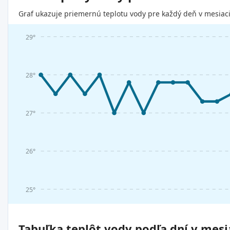
Graf ukazuje priemernú teplotu vody pre každý deň v mesiaci
29°
28°
27°
26°
25°
Tabuľka teplôt vody podľa dní v mesi