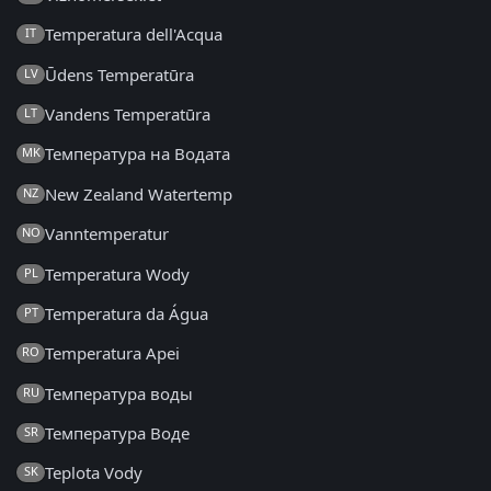
Temperatura dell'Acqua
IT
Ūdens Temperatūra
LV
Vandens Temperatūra
LT
Температура на Водата
MK
New Zealand Watertemp
NZ
Vanntemperatur
NO
Temperatura Wody
PL
Temperatura da Água
PT
Temperatura Apei
RO
Температура воды
RU
Температура Воде
SR
Teplota Vody
SK