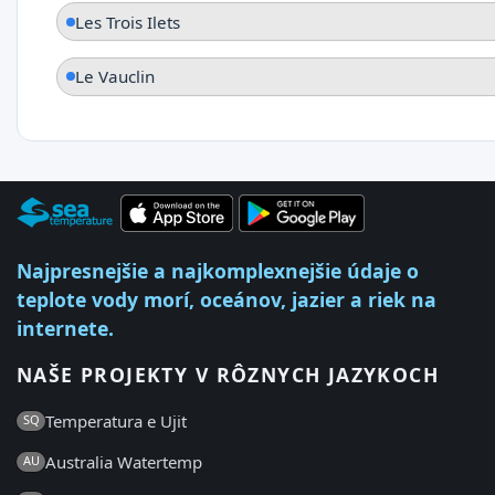
Les Trois Ilets
Le Vauclin
Najpresnejšie a najkomplexnejšie údaje o
teplote vody morí, oceánov, jazier a riek na
internete.
NAŠE PROJEKTY V RÔZNYCH JAZYKOCH
Temperatura e Ujit
SQ
Australia Watertemp
AU