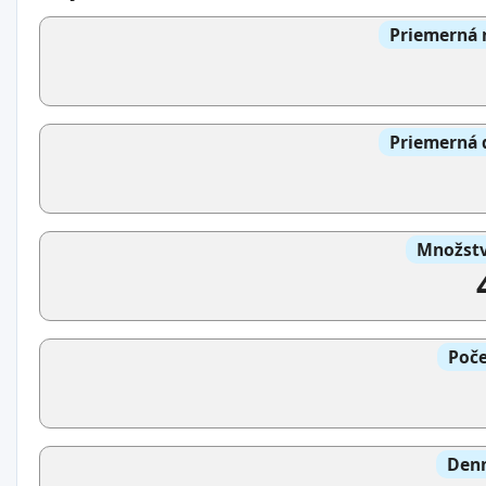
Priemerná 
Priemerná 
Množstv
Poče
Denn