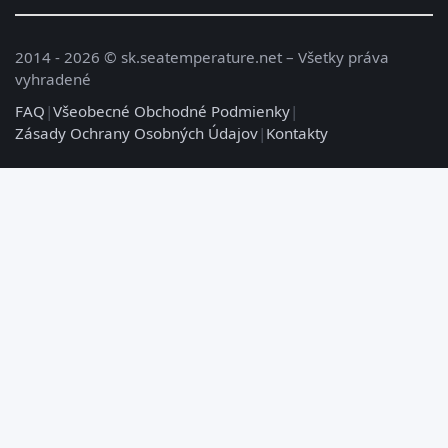
2014 - 2026 © sk.seatemperature.net – Všetky práva
vyhradené
FAQ
|
Všeobecné Obchodné Podmienky
|
Zásady Ochrany Osobných Údajov
|
Kontakty