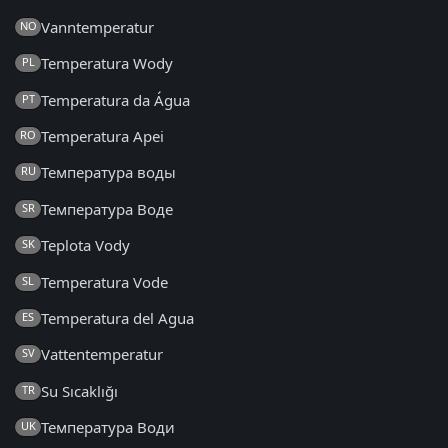
Vanntemperatur
NO
Temperatura Wody
PL
Temperatura da Água
PT
Temperatura Apei
RO
Температура воды
RU
Температура Воде
SR
Teplota Vody
SK
Temperatura Vode
SL
Temperatura del Agua
ES
Vattentemperatur
SV
Su Sıcaklığı
TR
Температура Води
UK