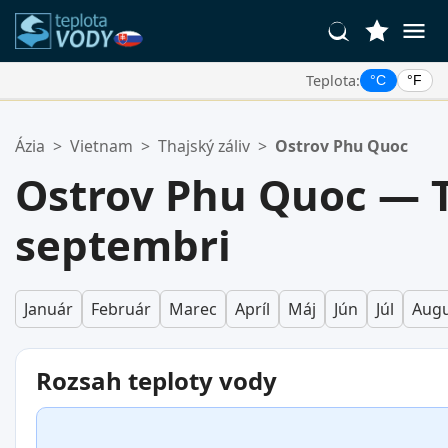
Teplota:
°C
°F
Vaše Obľúbené Lokality:
Ázia
>
Vietnam
>
Thajský záliv
>
Ostrov Phu Quoc
Váš zoznam obľúbených je prázdny.
Ostrov Phu Quoc — T
septembri
Január
Február
Marec
Apríl
Máj
Jún
Júl
Augu
Rozsah teploty vody