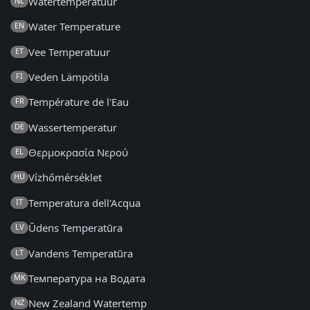
Watertemperatuur
NL
Water Temperature
EN
Vee Temperatuur
ET
Veden Lämpötila
FI
Température de l'Eau
FR
Wassertemperatur
DE
Θερμοκρασία Νερού
EL
Vízhőmérséklet
HU
Temperatura dell'Acqua
IT
Ūdens Temperatūra
LV
Vandens Temperatūra
LT
Температура на Водата
MK
New Zealand Watertemp
NZ