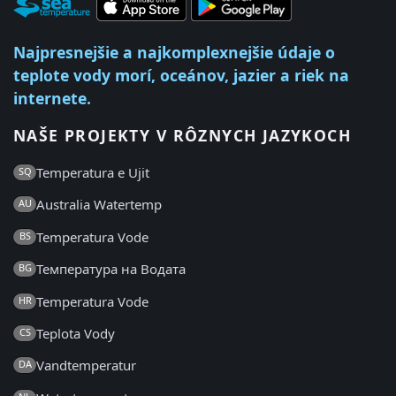
Najpresnejšie a najkomplexnejšie údaje o
teplote vody morí, oceánov, jazier a riek na
internete.
NAŠE PROJEKTY V RÔZNYCH JAZYKOCH
Temperatura e Ujit
SQ
Australia Watertemp
AU
Temperatura Vode
BS
Температура на Водата
BG
Temperatura Vode
HR
Teplota Vody
CS
Vandtemperatur
DA