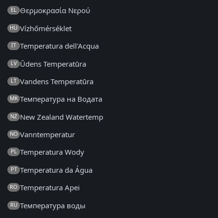
Θερμοκρασία Νερού
EL
Vízhőmérséklet
HU
Temperatura dell'Acqua
IT
Ūdens Temperatūra
LV
Vandens Temperatūra
LT
Температура на Водата
MK
New Zealand Watertemp
NZ
Vanntemperatur
NO
Temperatura Wody
PL
Temperatura da Água
PT
Temperatura Apei
RO
Температура воды
RU