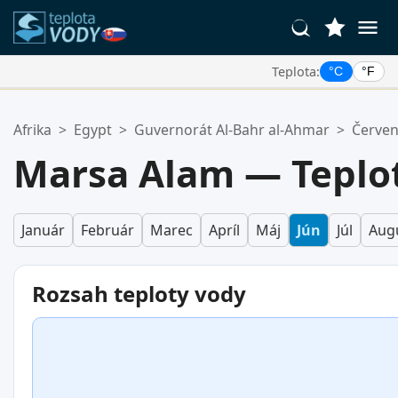
Teplota:
°C
°F
Vaše Obľúbené Lokality:
Afrika
>
Egypt
>
Guvernorát Al-Bahr al-Ahmar
>
Červe
Váš zoznam obľúbených je prázdny.
Marsa Alam — Teplot
Január
Február
Marec
Apríl
Máj
Jún
Júl
Aug
Rozsah teploty vody