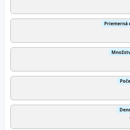
Priemerná 
Množstv
Poče
Denn