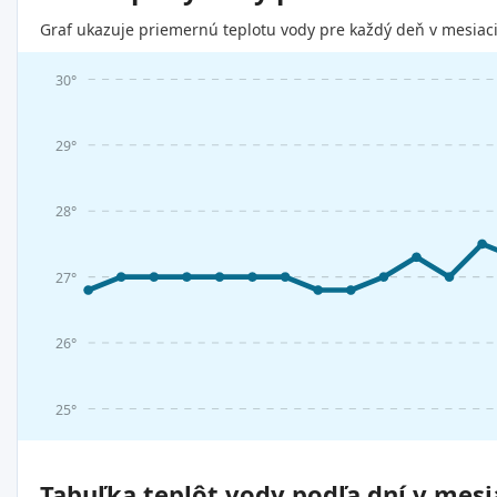
Graf ukazuje priemernú teplotu vody pre každý deň v mesiaci
30°
29°
28°
27°
26°
25°
Tabuľka teplôt vody podľa dní v mesi