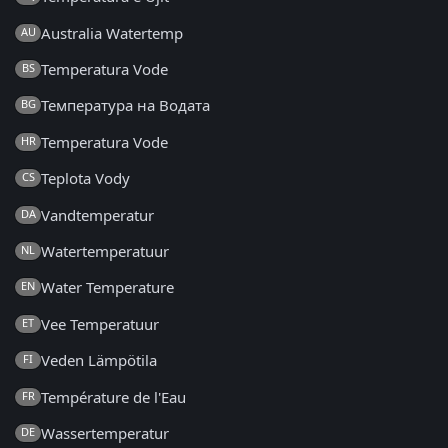
Australia Watertemp
AU
Temperatura Vode
BS
Температура на Водата
BG
Temperatura Vode
HR
Teplota Vody
CS
Vandtemperatur
DA
Watertemperatuur
NL
Water Temperature
EN
Vee Temperatuur
ET
Veden Lämpötila
FI
Température de l'Eau
FR
Wassertemperatur
DE