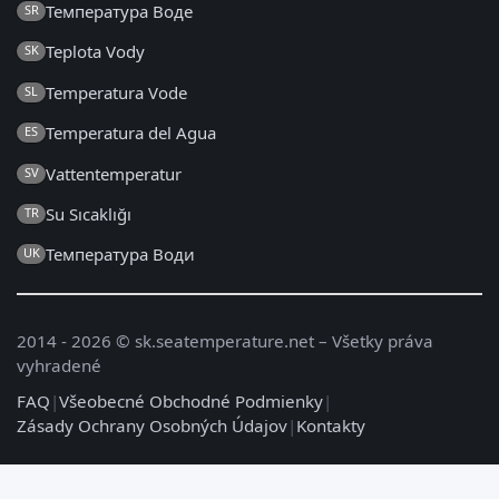
Температура Воде
SR
Teplota Vody
SK
Temperatura Vode
SL
Temperatura del Agua
ES
Vattentemperatur
SV
Su Sıcaklığı
TR
Температура Води
UK
2014 - 2026 © sk.seatemperature.net – Všetky práva
vyhradené
FAQ
|
Všeobecné Obchodné Podmienky
|
Zásady Ochrany Osobných Údajov
|
Kontakty