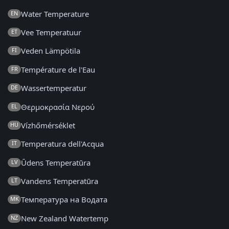
Water Temperature
EN
Vee Temperatuur
ET
Veden Lämpötila
FI
Température de l'Eau
FR
Wassertemperatur
DE
Θερμοκρασία Νερού
EL
Vízhőmérséklet
HU
Temperatura dell'Acqua
IT
Ūdens Temperatūra
LV
Vandens Temperatūra
LT
Температура на Водата
MK
New Zealand Watertemp
NZ