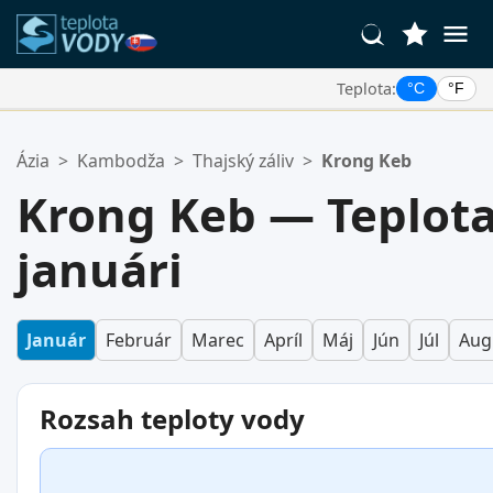
Teplota:
°C
°F
Vaše Obľúbené Lokality:
Ázia
>
Kambodža
>
Thajský záliv
>
Krong Keb
Váš zoznam obľúbených je prázdny.
Krong Keb — Teplota
januári
Január
Február
Marec
Apríl
Máj
Jún
Júl
Aug
Rozsah teploty vody