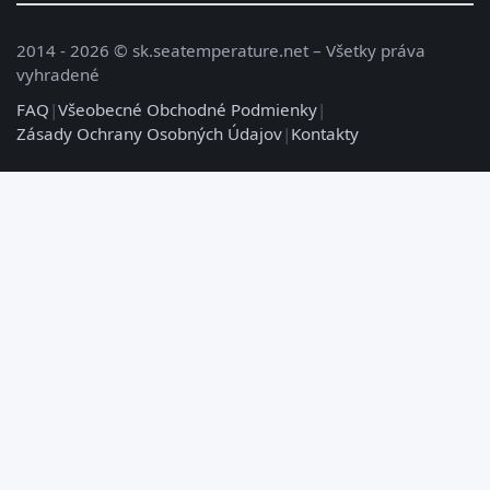
2014 - 2026 © sk.seatemperature.net – Všetky práva
vyhradené
FAQ
|
Všeobecné Obchodné Podmienky
|
Zásady Ochrany Osobných Údajov
|
Kontakty