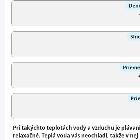
Denn
Slne
Prieme
Pri
Pri takýchto teplotách vody a vzduchu je pláva
relaxačné. Teplá voda vás neochladí, takže v nej