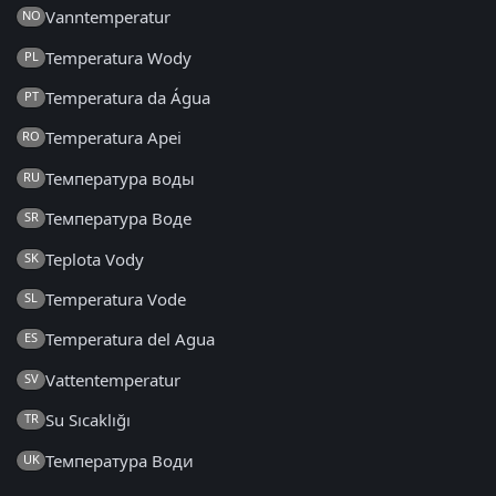
Vanntemperatur
NO
Temperatura Wody
PL
Temperatura da Água
PT
Temperatura Apei
RO
Температура воды
RU
Температура Воде
SR
Teplota Vody
SK
Temperatura Vode
SL
Temperatura del Agua
ES
Vattentemperatur
SV
Su Sıcaklığı
TR
Температура Води
UK