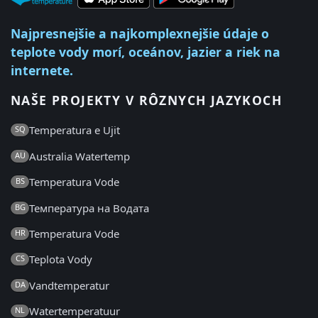
Najpresnejšie a najkomplexnejšie údaje o
teplote vody morí, oceánov, jazier a riek na
internete.
NAŠE PROJEKTY V RÔZNYCH JAZYKOCH
Temperatura e Ujit
SQ
Australia Watertemp
AU
Temperatura Vode
BS
Температура на Водата
BG
Temperatura Vode
HR
Teplota Vody
CS
Vandtemperatur
DA
Watertemperatuur
NL