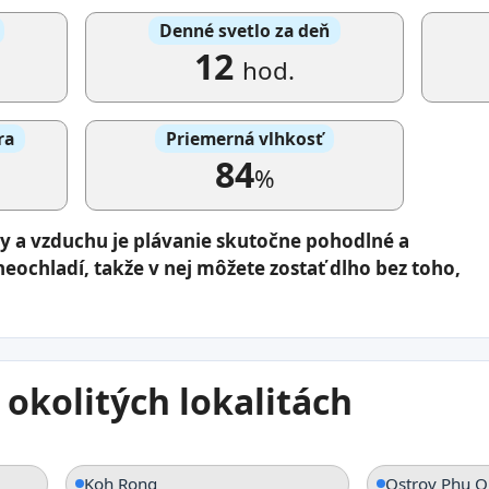
Denné svetlo za deň
12
hod.
ra
Priemerná vlhkosť
84
%
dy a vzduchu je plávanie skutočne pohodlné a
neochladí, takže v nej môžete zostať dlho bez toho,
 okolitých lokalitách
Koh Rong
Ostrov Phu Q