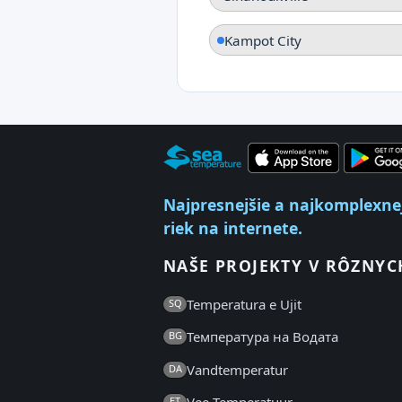
Kampot City
Najpresnejšie a najkomplexnejš
riek na internete.
NAŠE PROJEKTY V RÔZNYC
Temperatura e Ujit
SQ
Температура на Водата
BG
Vandtemperatur
DA
ET