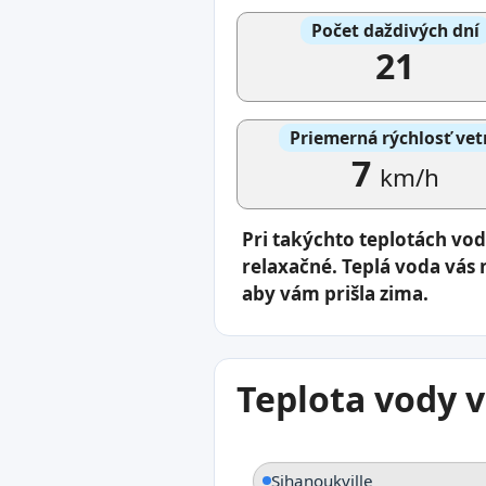
Počet daždivých dní
21
Priemerná rýchlosť vet
7
km/h
Pri takýchto teplotách vo
relaxačné. Teplá voda vás 
aby vám prišla zima.
Teplota vody v
Sihanoukville