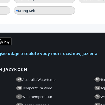
Krong Keb
ie údaje o teplote vody morí, oceánov, jazier a
H JAZYKOCH
Australia Watertemp
Te
AU
BS
Temperatura Vode
Te
HR
CS
Watertemperatuur
Wa
NL
EN
FI
FR