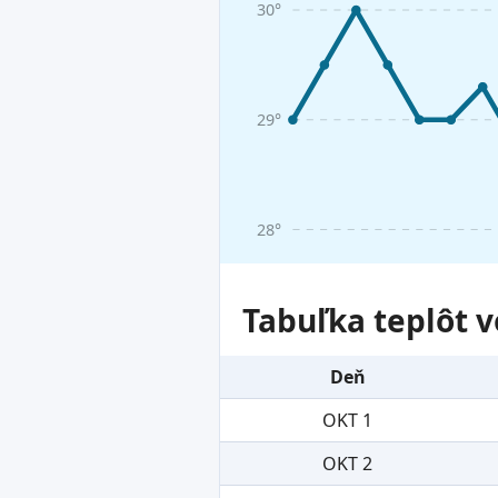
30°
29°
28°
Tabuľka teplôt v
Deň
OKT 1
OKT 2