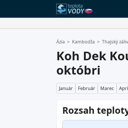
Vaše Obľúbené Lokality:
Ázia
>
Kambodža
>
Thajský záli
Váš zoznam obľúbených je prázd
Koh Dek Kou
októbri
Január
Február
Marec
Aprí
Rozsah teplot