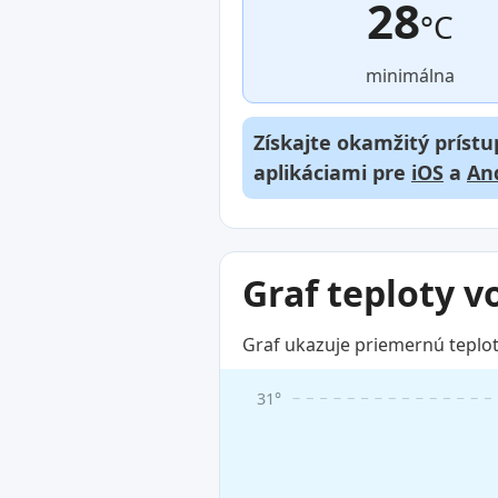
28
°C
minimálna
Získajte okamžitý prístu
aplikáciami pre
iOS
a
An
Graf teploty v
Graf ukazuje priemernú teplot
31°