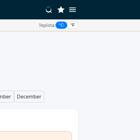
Teplota:
°C
°F
mber
December