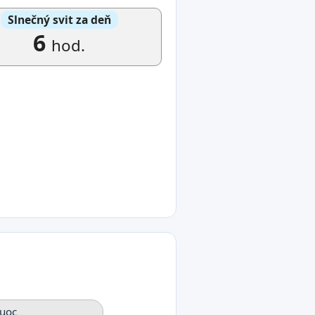
Slnečný svit za deň
6
hod.
uoc