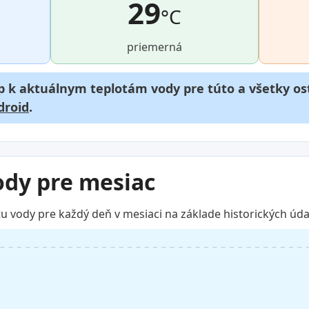
29
°C
priemerná
p k aktuálnym teplotám vody pre túto a všetky ost
droid
.
ody pre mesiac
u vody pre každý deň v mesiaci na základe historických úda