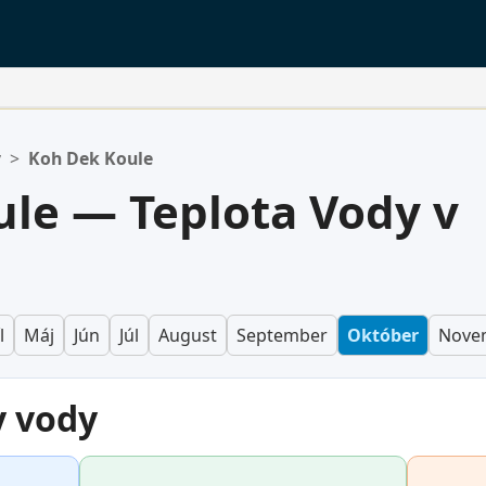
v
>
Koh Dek Koule
ny.
le — Teplota Vody v
l
Máj
Jún
Júl
August
September
Október
Nove
y vody