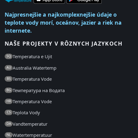
Najpresnejšie a najkomplexnejšie údaje o
teplote vody morí, oceánov, jazier a riek na
internete.
NAŠE PROJEKTY V RÔZNYCH JAZYKOCH
Temperatura e Ujit
SQ
Australia Watertemp
AU
Temperatura Vode
BS
Температура на Водата
BG
Temperatura Vode
HR
Teplota Vody
CS
Vandtemperatur
DA
Watertemperatuur
NL