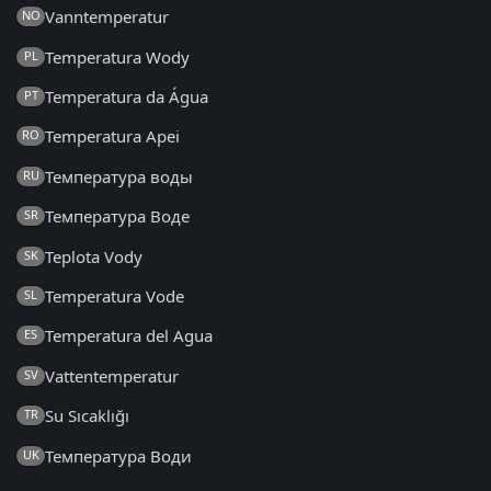
Vanntemperatur
NO
Temperatura Wody
PL
Temperatura da Água
PT
Temperatura Apei
RO
Температура воды
RU
Температура Воде
SR
Teplota Vody
SK
Temperatura Vode
SL
Temperatura del Agua
ES
Vattentemperatur
SV
Su Sıcaklığı
TR
Температура Води
UK