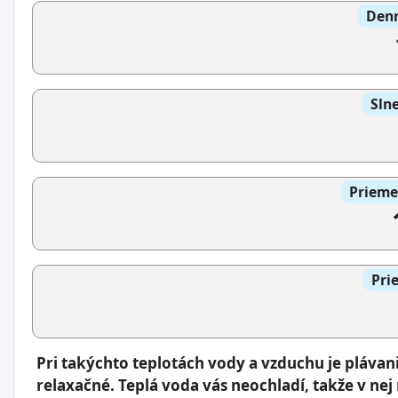
Denn
Slne
Prieme
Pri
Pri takýchto teplotách vody a vzduchu je pláva
relaxačné. Teplá voda vás neochladí, takže v nej