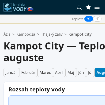
Teplota:
°C
°F
Vaše Obľúbené Lokality:
Ázia
>
Kambodža
>
Thajský záliv
>
Kampot City
Váš zoznam obľúbených je prázdny.
Kampot City — Teplo
auguste
Január
Február
Marec
Apríl
Máj
Jún
Júl
Aug
Rozsah teploty vody