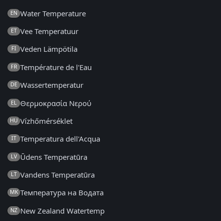
Water Temperature
EN
Vee Temperatuur
ET
Veden Lämpötila
FI
Température de l'Eau
FR
Wassertemperatur
DE
Θερμοκρασία Νερού
EL
Vízhőmérséklet
HU
Temperatura dell'Acqua
IT
Ūdens Temperatūra
LV
Vandens Temperatūra
LT
Температура на Водата
MK
New Zealand Watertemp
NZ