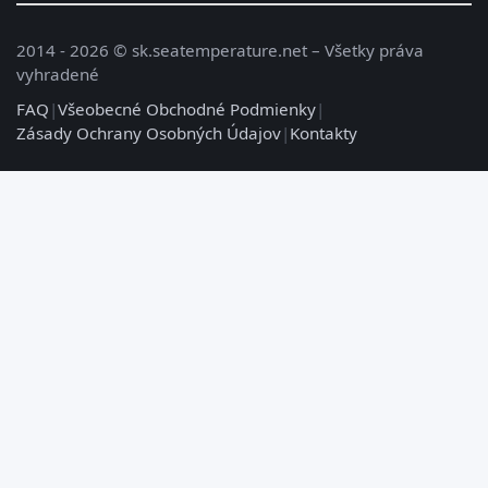
2014 - 2026 © sk.seatemperature.net – Všetky práva
vyhradené
FAQ
|
Všeobecné Obchodné Podmienky
|
Zásady Ochrany Osobných Údajov
|
Kontakty