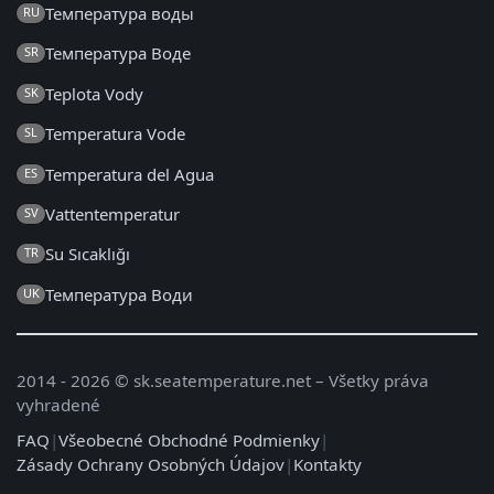
Температура воды
RU
Температура Воде
SR
Teplota Vody
SK
Temperatura Vode
SL
Temperatura del Agua
ES
Vattentemperatur
SV
Su Sıcaklığı
TR
Температура Води
UK
2014 - 2026 © sk.seatemperature.net – Všetky práva
vyhradené
FAQ
|
Všeobecné Obchodné Podmienky
|
Zásady Ochrany Osobných Údajov
|
Kontakty