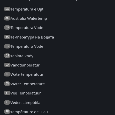
Temperatura e Ujit
SQ
Australia Watertemp
AU
Temperatura Vode
BS
Температура на Водата
BG
Temperatura Vode
HR
Teplota Vody
CS
Vandtemperatur
DA
Watertemperatuur
NL
Water Temperature
EN
Vee Temperatuur
ET
Veden Lämpötila
FI
Température de l'Eau
FR