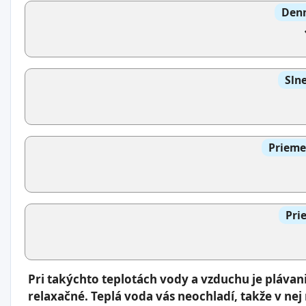
Denn
Slne
Prieme
Pri
Pri takýchto teplotách vody a vzduchu je pláva
relaxačné. Teplá voda vás neochladí, takže v nej