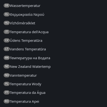
Wassertemperatur
DE
Θερμοκρασία Νερού
EL
Vízhőmérséklet
HU
Temperatura dell'Acqua
IT
Ūdens Temperatūra
LV
Vandens Temperatūra
LT
Температура на Водата
MK
New Zealand Watertemp
NZ
Vanntemperatur
NO
Temperatura Wody
PL
Temperatura da Água
PT
Temperatura Apei
RO