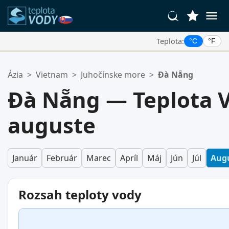
Teplota:
°C
°F
Vaše Obľúbené Lokality:
Ázia
>
Vietnam
>
Juhočínske more
>
Đà Nẵng
Váš zoznam obľúbených je prázdny.
Đà Nẵng — Teplota 
auguste
Január
Február
Marec
Apríl
Máj
Jún
Júl
Aug
Rozsah teploty vody