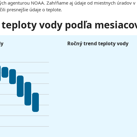
h agenturou NOAA. Zahŕňame aj údaje od miestnych úradov v ka
li presnejšie údaje o teplote.
 teploty vody podľa mesiaco
dy
Ročný trend teploty vody