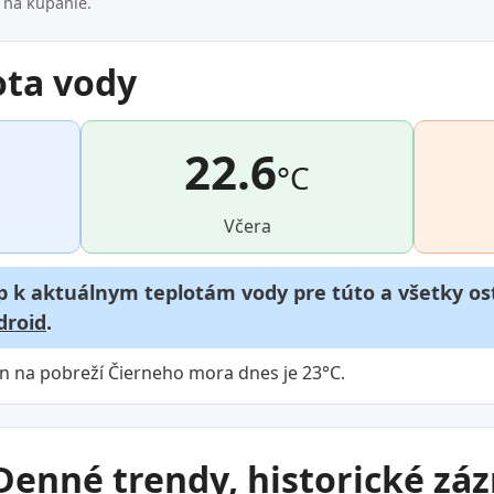
s na kúpanie.
ota vody
22.6
°C
Včera
p k aktuálnym teplotám vody pre túto a všetky ost
droid
.
n na pobreží Čierneho mora dnes je 23°C.
 Denné trendy, historické zá