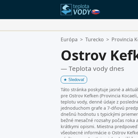
Vaše Obľúbené Lokality:
Európa
>
Turecko
>
Provincia K
Váš zoznam obľúbených je prázd
Ostrov Kef
— Teplota vody dnes
★
Sledovať
Táto stránka poskytuje jasné a aktuá
pre Ostrov Kefken (Provincia Kocaeli
teplotu vody, denné údaje z posled
jednoduchom grafe a 7-dňovú predpo
dnešnú hodnotu s typickými priemer
bežné mesačné rozsahy počas roka a
krátkymi opismi. Miestna predpoveď 
všeobecné informácie o Ostrov Kef