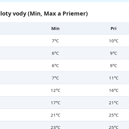
oty vody (Min, Max a Priemer)
Min
Pri
7°C
10°C
6°C
9°C
6°C
9°C
7°C
11°C
12°C
16°C
17°C
21°C
21°C
25°C
23°C
25°C