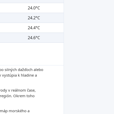
24.0°C
24.2°C
24.4°C
24.6°C
po silných dažďoch alebo
 vystúpia k hladine a
ody v reálnom čase,
ý región. Okrem toho
ch máp morského a