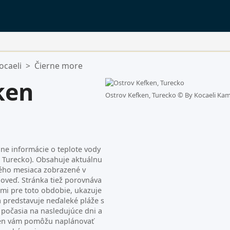
ocaeli
>
Čierne more
ny.
ken
Ostrov Kefken, Turecko ©
By Kocaeli Ka
lne informácie o teplote vody
, Turecko). Obsahuje aktuálnu
ného mesiaca zobrazené v
veď. Stránka tiež porovnáva
mi pre toto obdobie, ukazuje
 predstavuje neďaleké pláže s
počasia na nasledujúce dni a
ken vám pomôžu naplánovať