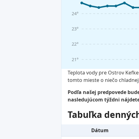
24°
23°
22°
21°
Teplota vody pre Ostrov Kefke
tomto mieste o niečo chladnej
Podľa našej predpovede bude 
nasledujúcom týždni nájdete 
Tabuľka denných
Dátum