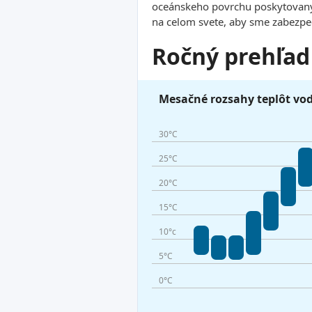
oceánskeho povrchu poskytovanýc
na celom svete, aby sme zabezpeči
Ročný prehľad
Mesačné rozsahy teplôt vo
30°C
25°C
20°C
15°C
10°c
5°C
0°C