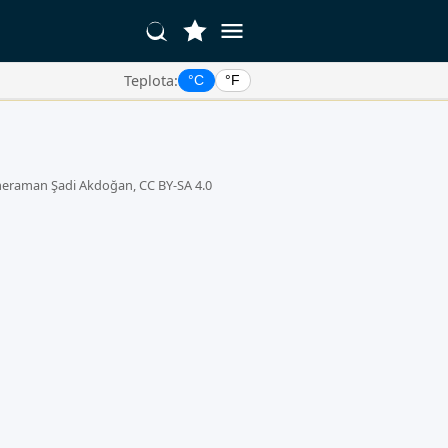
Teplota:
°C
°F
meraman Şadi Akdoğan, CC BY-SA 4.0