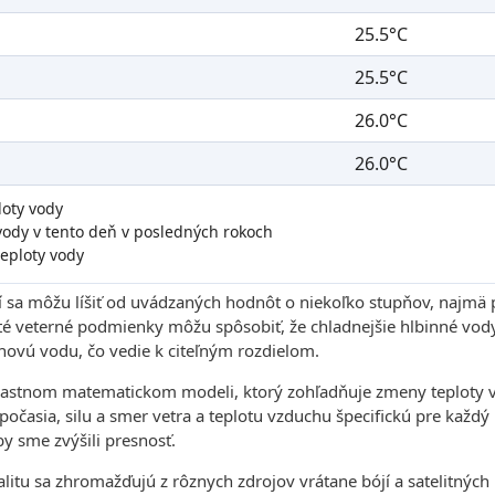
25.5°C
25.5°C
26.0°C
26.0°C
loty vody
vody v tento deň v posledných rokoch
eploty vody
í sa môžu líšiť od uvádzaných hodnôt o niekoľko stupňov, najmä 
té veterné podmienky môžu spôsobiť, že chladnejšie hlbinné vody
hovú vodu, čo vedie k citeľným rozdielom.
lastnom matematickom modeli, ktorý zohľadňuje zmeny teploty v
 počasia, silu a smer vetra a teplotu vzduchu špecifickú pre každ
by sme zvýšili presnosť.
kalitu sa zhromažďujú z rôznych zdrojov vrátane bójí a satelitný