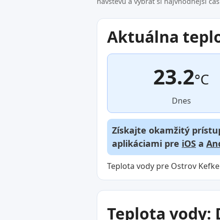
návštevu a vybrať si najvhodnejší ča
Aktuálna tepl
23.2
°C
Dnes
Získajte okamžitý prístu
aplikáciami pre
iOS
a
An
Teplota vody pre Ostrov Kefke
Teplota vody: