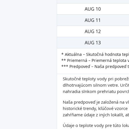
AUG 10
AUG 11
AUG 12
AUG 13
* Aktuálna – Skutočná hodnota tep
** Priemerná – Priemerná teplota 
*** Predpoveď – Naša predpoveď t
Skutočné teploty vody pri pobrež
dlhotrvajúcom silnom vetre. Urči
nahradia slnkom prehriatu povrc
Naša predpoveď je založená na v
historické trendy, kľúčové vzorce
zahŕňame údaje z iných lokalít, a
Údaje o teplote vody pre túto lo