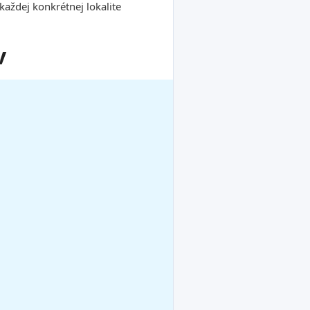
ždej konkrétnej lokalite
v