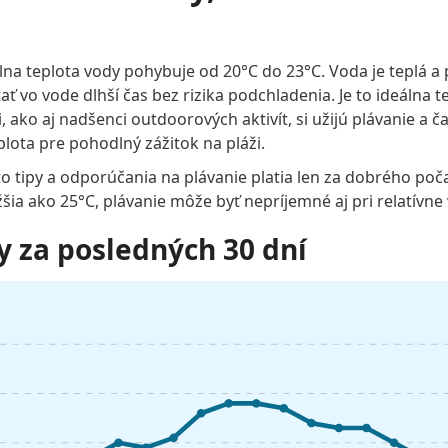
 teplota vody pohybuje od 20°C do 23°C. Voda je teplá a 
 vo vode dlhší čas bez rizika podchladenia. Je to ideálna te
 ako aj nadšenci outdoorových aktivít, si užijú plávanie a č
plota pre pohodlný zážitok na pláži.
to tipy a odporúčania na plávanie platia len za dobrého poč
žšia ako 25°C, plávanie môže byť nepríjemné aj pri relatívne
y za posledných 30 dní