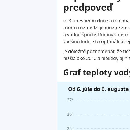
predpoveď
✅ K dnešnému dňu sa minimálna
tomto rozmedzí je možné zostať
a vodné športy. Rodiny s deťmi,
väčšinu ľudí je to optimálna te
Je dôležité poznamenať, že tie
nižšia ako 20°C a niekedy aj ni
Graf teploty vod
Od 6. júla do 6. augusta
27°
26°
25°