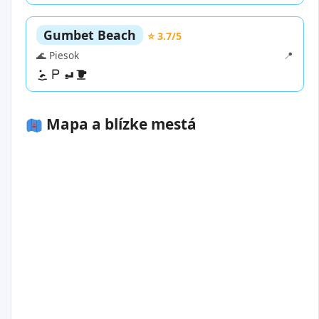
Gumbet Beach
⭐ 3.7/5
🌊 Piesok
📍
Mapa a blízke mestá