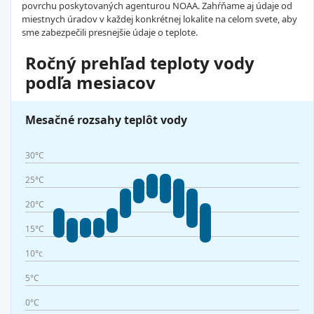
povrchu poskytovaných agenturou NOAA. Zahŕňame aj údaje od
miestnych úradov v každej konkrétnej lokalite na celom svete, aby
sme zabezpečili presnejšie údaje o teplote.
Ročný prehľad teploty vody
podľa mesiacov
Mesačné rozsahy teplôt vody
30°C
25°C
20°C
15°C
10°c
5°C
0°C