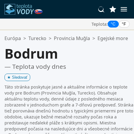
Teplota:
°C
°F
Vaše Obľúbené Lokality:
Európa
>
Turecko
>
Provincia Muğla
>
Egejské more
Váš zoznam obľúbených je prázdny.
Bodrum
— Teplota vody dnes
★
Sledovať
Táto stránka poskytuje jasné a aktuálne informácie o teplote
vody pre Bodrum (Provincia Muğla, Turecko). Obsahuje
aktuálnu teplotu vody, denné údaje z posledného mesiaca
zobrazené v jednoduchom grafe a 7-dňovú predpoveď. Stránka
tiež porovnáva dnešnú hodnotu s typickými priemermi pre toto
obdobie, ukazuje bežné mesačné rozsahy počas roka a
predstavuje neďaleké pláže s krátkymi opismi. Miestna
predpoveď počasia na nasledujúce dni a všeobecné informácie