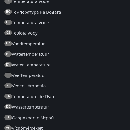
Temperatura Vode
BS
Температура на Водата
BG
Temperatura Vode
HR
Teplota Vody
CS
Vandtemperatur
DA
Watertemperatuur
NL
Water Temperature
EN
Vee Temperatuur
ET
Veden Lämpötila
FI
Température de l'Eau
FR
Wassertemperatur
DE
Θερμοκρασία Νερού
EL
Vízhőmérséklet
HU