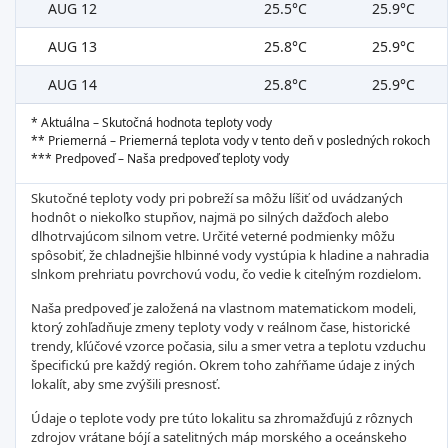
AUG 12
25.5°C
25.9°C
AUG 13
25.8°C
25.9°C
AUG 14
25.8°C
25.9°C
* Aktuálna – Skutočná hodnota teploty vody
** Priemerná – Priemerná teplota vody v tento deň v posledných rokoch
*** Predpoveď – Naša predpoveď teploty vody
Skutočné teploty vody pri pobreží sa môžu líšiť od uvádzaných
hodnôt o niekoľko stupňov, najmä po silných dažďoch alebo
dlhotrvajúcom silnom vetre. Určité veterné podmienky môžu
spôsobiť, že chladnejšie hlbinné vody vystúpia k hladine a nahradia
slnkom prehriatu povrchovú vodu, čo vedie k citeľným rozdielom.
Naša predpoveď je založená na vlastnom matematickom modeli,
ktorý zohľadňuje zmeny teploty vody v reálnom čase, historické
trendy, kľúčové vzorce počasia, silu a smer vetra a teplotu vzduchu
špecifickú pre každý región. Okrem toho zahŕňame údaje z iných
lokalít, aby sme zvýšili presnosť.
Údaje o teplote vody pre túto lokalitu sa zhromažďujú z rôznych
zdrojov vrátane bójí a satelitných máp morského a oceánskeho