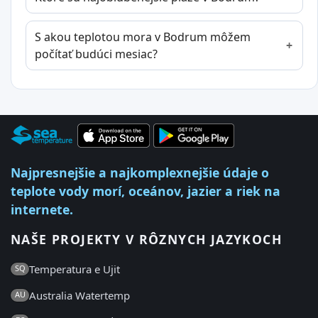
S akou teplotou mora v Bodrum môžem
počítať budúci mesiac?
Najpresnejšie a najkomplexnejšie údaje o
teplote vody morí, oceánov, jazier a riek na
internete.
NAŠE PROJEKTY V RÔZNYCH JAZYKOCH
Temperatura e Ujit
SQ
Australia Watertemp
AU