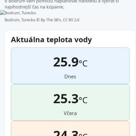
o Bodrum vám pomôžu naplánovať návštevu a vybrať si
najvhodnejší čas na kúpanie.
Bodrum, Turecko ©
By The 3B's, CC BY 2.0
Aktuálna teplota vody
25.9
°C
Dnes
25.3
°C
Včera
24.3