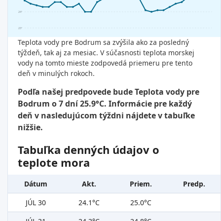
24°
23°
Teplota vody pre Bodrum sa zvýšila ako za posledný
týždeň, tak aj za mesiac. V súčasnosti teplota morskej
vody na tomto mieste zodpovedá priemeru pre tento
deň v minulých rokoch.
Podľa našej predpovede bude Teplota vody pre
Bodrum o 7 dní 25.9°C. Informácie pre každý
deň v nasledujúcom týždni nájdete v tabuľke
nižšie.
Tabuľka denných údajov o
teplote mora
Dátum
Akt.
Priem.
Predp.
JÚL 30
24.1°C
25.0°C