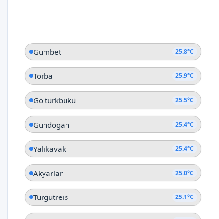
Gumbet
25.8°C
Torba
25.9°C
Göltürkbükü
25.5°C
Gundogan
25.4°C
Yalıkavak
25.4°C
Akyarlar
25.0°C
Turgutreis
25.1°C