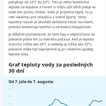
pohybuje od 23°C do 26°C. Toto je veľmi komfortná
teplota na kúpanie a mnohí si môžu užiť dlhší pobyt vo
vode bez pocitu chladu. Voda je príjemne teplá, čo ju
robí ideálnou pre relaxáciu a vodné športy. Tento
teplotný rozsah je obzvlášť obľúbený medzi turistami,
pretože kombinuje komfort a zdravotnú bezpečnosť.
Je dôležité poznamenať, že tieto tipy a odporúčania na
plávanie platia len za dobrého počasia. Keď je teplota
vzduchu nižšia ako 20°C a niekedy aj nižšia ako 25°C,
plávanie môže byť nepríjemné aj pri relatívne vysokej
teplote vody.
Graf teploty vody za posledných
30 dní
Od 7. júla do 7. augusta
27°
26°
25°