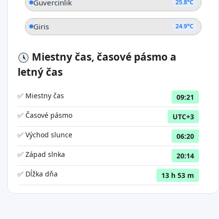
Guvercinlik
25.8°C
Giris
24.9°C
Miestny čas, časové pásmo a
letný čas
✅ Miestny čas
09:21
✅ Časové pásmo
UTC+3
✅ Východ slunce
06:20
✅ Západ slnka
20:14
✅ Dĺžka dňa
13 h 53 m