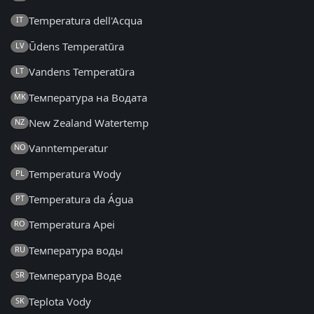
Temperatura dell'Acqua
IT
Ūdens Temperatūra
LV
Vandens Temperatūra
LT
Температура на Водата
MK
New Zealand Watertemp
NZ
Vanntemperatur
NO
Temperatura Wody
PL
Temperatura da Água
PT
Temperatura Apei
RO
Температура воды
RU
Температура Воде
SR
Teplota Vody
SK