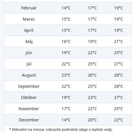
Február
14°C
17°C
19°C
Marec
15°C
17°C
19°C
Apríl
15°C
17°C
19°C
Máj
16°C
19°C
21°C
Jún
19°C
22°C
25°C
Júl
22°C
25°C
27°C
August
23°C
26°C
28°C
September
22°C
25°C
28°C
Október
19°C
23°C
27°C
November
17°C
22°C
25°C
December
14°C
20°C
22°C
* Kliknutím na mesiac zobrazíte podrobné údaje o teplote vody.