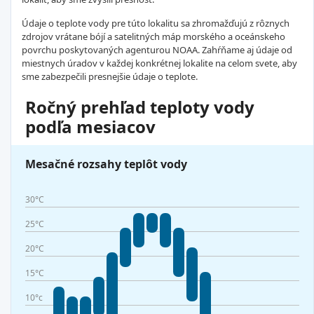
Údaje o teplote vody pre túto lokalitu sa zhromažďujú z rôznych
zdrojov vrátane bójí a satelitných máp morského a oceánskeho
povrchu poskytovaných agenturou NOAA. Zahŕňame aj údaje od
miestnych úradov v každej konkrétnej lokalite na celom svete, aby
sme zabezpečili presnejšie údaje o teplote.
Ročný prehľad teploty vody
podľa mesiacov
Mesačné rozsahy teplôt vody
30°C
25°C
20°C
15°C
10°c