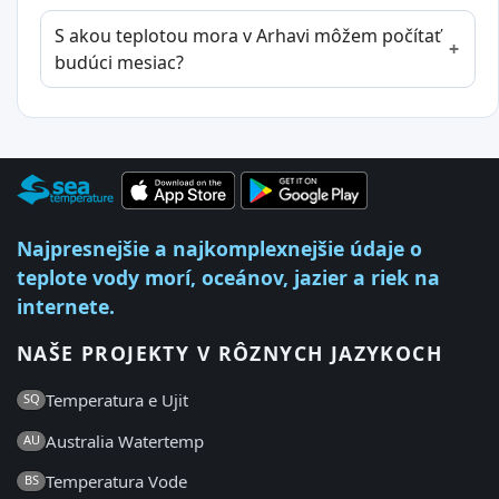
S akou teplotou mora v Arhavi môžem počítať
budúci mesiac?
Najpresnejšie a najkomplexnejšie údaje o
teplote vody morí, oceánov, jazier a riek na
internete.
NAŠE PROJEKTY V RÔZNYCH JAZYKOCH
Temperatura e Ujit
SQ
Australia Watertemp
AU
Temperatura Vode
BS