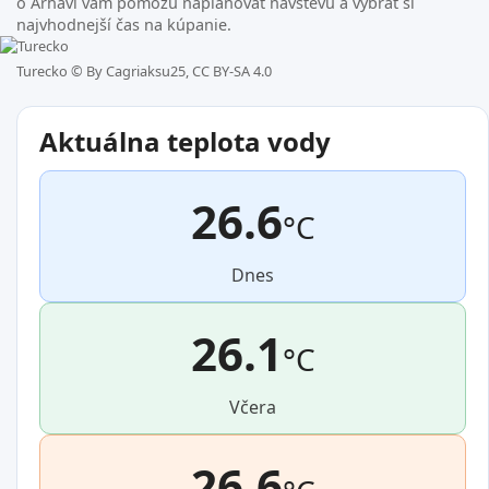
o Arhavi vám pomôžu naplánovať návštevu a vybrať si
najvhodnejší čas na kúpanie.
Turecko ©
By Cagriaksu25, CC BY-SA 4.0
Aktuálna teplota vody
26.6
°C
Dnes
26.1
°C
Včera
26.6