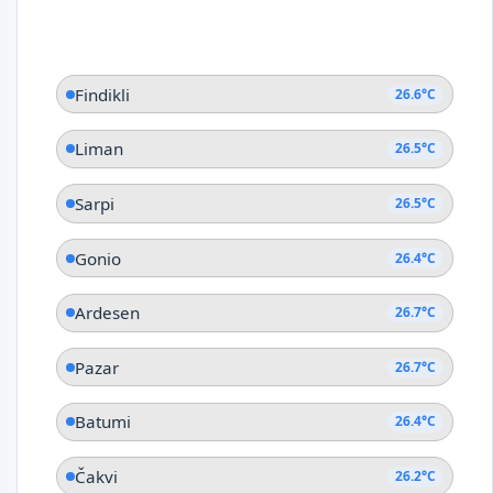
Findikli
26.6°C
Liman
26.5°C
Sarpi
26.5°C
Gonio
26.4°C
Ardesen
26.7°C
Pazar
26.7°C
Batumi
26.4°C
Čakvi
26.2°C