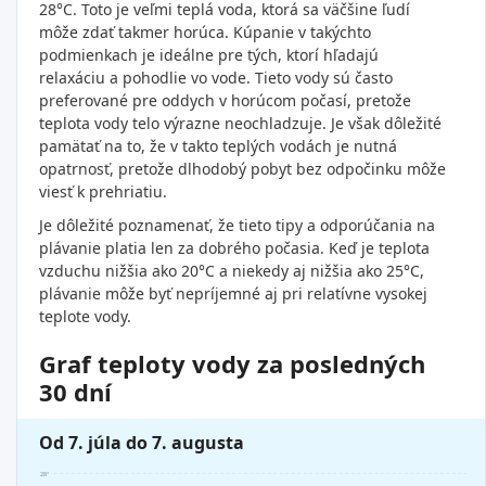
28°C. Toto je veľmi teplá voda, ktorá sa väčšine ľudí
môže zdať takmer horúca. Kúpanie v takýchto
podmienkach je ideálne pre tých, ktorí hľadajú
relaxáciu a pohodlie vo vode. Tieto vody sú často
preferované pre oddych v horúcom počasí, pretože
teplota vody telo výrazne neochladzuje. Je však dôležité
pamätať na to, že v takto teplých vodách je nutná
opatrnosť, pretože dlhodobý pobyt bez odpočinku môže
viesť k prehriatiu.
Je dôležité poznamenať, že tieto tipy a odporúčania na
plávanie platia len za dobrého počasia. Keď je teplota
vzduchu nižšia ako 20°C a niekedy aj nižšia ako 25°C,
plávanie môže byť nepríjemné aj pri relatívne vysokej
teplote vody.
Graf teploty vody za posledných
30 dní
Od 7. júla do 7. augusta
28°