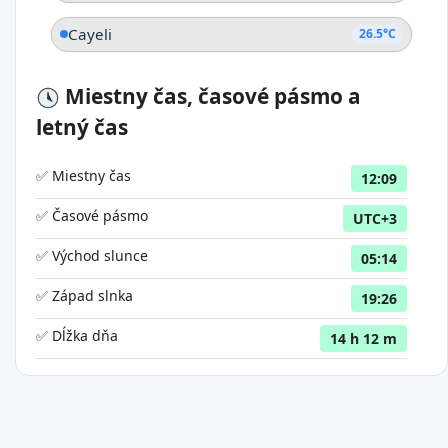
Cayeli
26.5°C
Miestny čas, časové pásmo a
letný čas
✅ Miestny čas
12:09
✅ Časové pásmo
UTC+3
✅ Východ slunce
05:14
✅ Západ slnka
19:26
✅ Dĺžka dňa
14 h 12 m