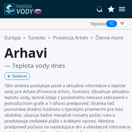
Teplota:
°C
°F
Vaše Obľúbené Lokality:
Európa
>
Turecko
>
Provincia Artvin
>
Čierne more
Váš zoznam obľúbených je prázdny.
Arhavi
— Teplota vody dnes
★
Sledovať
Táto stránka poskytuje jasné a aktuálne informácie o teplote
vody pre Arhavi (Provincia Artvin, Turecko). Obsahuje aktuálnu
teplotu vody, denné údaje z posledného mesiaca zobrazené v
jednoduchom grafe a 7-dňovú predpoveď. Stránka tiež
porovnáva dnešnú hodnotu s typickými priemermi pre toto
obdobie, ukazuje bežné mesačné rozsahy počas roka a
predstavuje neďaleké pláže s krátkymi opismi. Miestna
predpoveď počasia na nasledujúce dni a všeobecné informácie