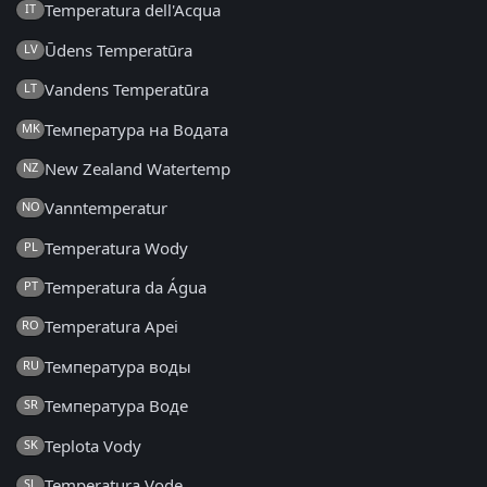
Temperatura dell'Acqua
IT
Ūdens Temperatūra
LV
Vandens Temperatūra
LT
Температура на Водата
MK
New Zealand Watertemp
NZ
Vanntemperatur
NO
Temperatura Wody
PL
Temperatura da Água
PT
Temperatura Apei
RO
Температура воды
RU
Температура Воде
SR
Teplota Vody
SK
Temperatura Vode
SL