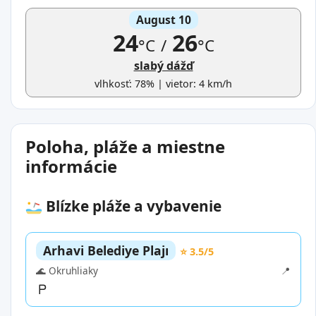
August 10
24
26
°C
/
°C
slabý dážď
vlhkosť: 78% | vietor: 4 km/h
Poloha, pláže a miestne
informácie
Blízke pláže a vybavenie
Arhavi Belediye Plajı
⭐ 3.5/5
🌊 Okruhliaky
📍