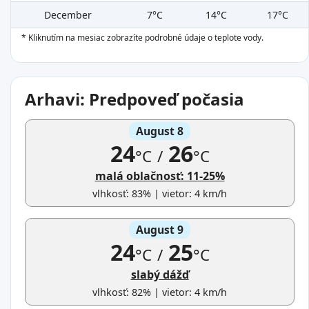
December
7°C
14°C
17°C
* Kliknutím na mesiac zobrazíte podrobné údaje o teplote vody.
Arhavi: Predpoveď počasia
August 8
24
26
°C
/
°C
malá oblačnosť: 11-25%
vlhkosť: 83% | vietor: 4 km/h
August 9
24
25
°C
/
°C
slabý dážď
vlhkosť: 82% | vietor: 4 km/h