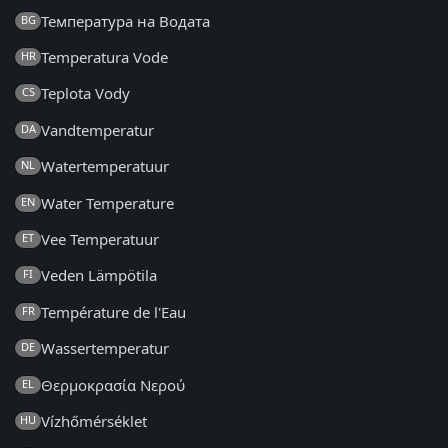
Температура на Водата
BG
Temperatura Vode
HR
Teplota Vody
CS
Vandtemperatur
DA
Watertemperatuur
NL
Water Temperature
EN
Vee Temperatuur
ET
Veden Lämpötila
FI
Température de l'Eau
FR
Wassertemperatur
DE
Θερμοκρασία Νερού
EL
Vízhőmérséklet
HU