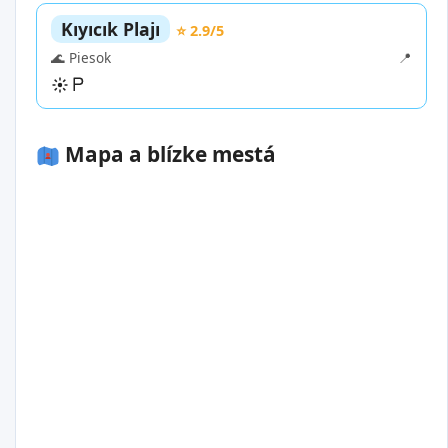
Kıyıcık Plajı
⭐ 2.9/5
🌊 Piesok
📍
Mapa a blízke mestá