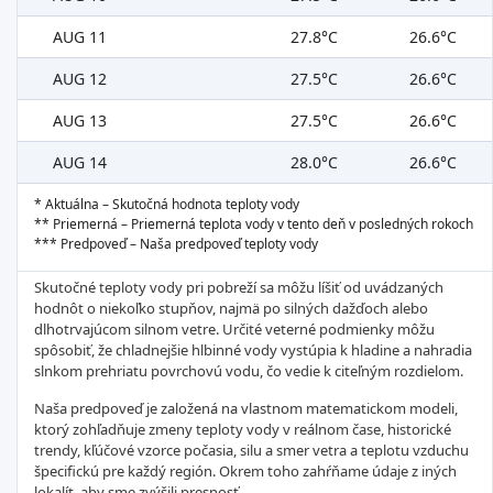
AUG 11
27.8°C
26.6°C
AUG 12
27.5°C
26.6°C
AUG 13
27.5°C
26.6°C
AUG 14
28.0°C
26.6°C
* Aktuálna – Skutočná hodnota teploty vody
** Priemerná – Priemerná teplota vody v tento deň v posledných rokoch
*** Predpoveď – Naša predpoveď teploty vody
Skutočné teploty vody pri pobreží sa môžu líšiť od uvádzaných
hodnôt o niekoľko stupňov, najmä po silných dažďoch alebo
dlhotrvajúcom silnom vetre. Určité veterné podmienky môžu
spôsobiť, že chladnejšie hlbinné vody vystúpia k hladine a nahradia
slnkom prehriatu povrchovú vodu, čo vedie k citeľným rozdielom.
Naša predpoveď je založená na vlastnom matematickom modeli,
ktorý zohľadňuje zmeny teploty vody v reálnom čase, historické
trendy, kľúčové vzorce počasia, silu a smer vetra a teplotu vzduchu
špecifickú pre každý región. Okrem toho zahŕňame údaje z iných
lokalít, aby sme zvýšili presnosť.