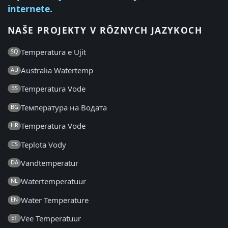
internete.
NAŠE PROJEKTY V RÔZNYCH JAZYKOCH
Temperatura e Ujit
SQ
Australia Watertemp
AU
Temperatura Vode
BS
Температура на Водата
BG
Temperatura Vode
HR
Teplota Vody
CS
Vandtemperatur
DA
Watertemperatuur
NL
Water Temperature
EN
Vee Temperatuur
ET