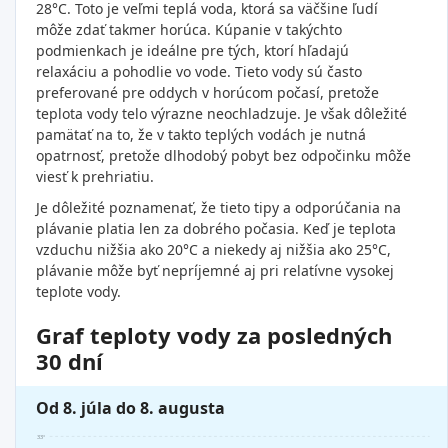
28°C. Toto je veľmi teplá voda, ktorá sa väčšine ľudí
môže zdať takmer horúca. Kúpanie v takýchto
podmienkach je ideálne pre tých, ktorí hľadajú
relaxáciu a pohodlie vo vode. Tieto vody sú často
preferované pre oddych v horúcom počasí, pretože
teplota vody telo výrazne neochladzuje. Je však dôležité
pamätať na to, že v takto teplých vodách je nutná
opatrnosť, pretože dlhodobý pobyt bez odpočinku môže
viesť k prehriatiu.
Je dôležité poznamenať, že tieto tipy a odporúčania na
plávanie platia len za dobrého počasia. Keď je teplota
vzduchu nižšia ako 20°C a niekedy aj nižšia ako 25°C,
plávanie môže byť nepríjemné aj pri relatívne vysokej
teplote vody.
Graf teploty vody za posledných
30 dní
Od 8. júla do 8. augusta
33°