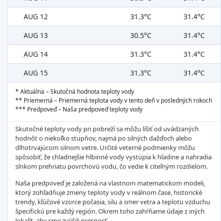
AUG 12
31.3°C
31.4°C
AUG 13
30.5°C
31.4°C
AUG 14
31.3°C
31.4°C
AUG 15
31.3°C
31.4°C
* Aktuálna – Skutočná hodnota teploty vody
** Priemerná – Priemerná teplota vody v tento deň v posledných rokoch
*** Predpoveď – Naša predpoveď teploty vody
Skutočné teploty vody pri pobreží sa môžu líšiť od uvádzaných
hodnôt o niekoľko stupňov, najmä po silných dažďoch alebo
dlhotrvajúcom silnom vetre. Určité veterné podmienky môžu
spôsobiť, že chladnejšie hlbinné vody vystúpia k hladine a nahradia
slnkom prehriatu povrchovú vodu, čo vedie k citeľným rozdielom.
Naša predpoveď je založená na vlastnom matematickom modeli,
ktorý zohľadňuje zmeny teploty vody v reálnom čase, historické
trendy, kľúčové vzorce počasia, silu a smer vetra a teplotu vzduchu
špecifickú pre každý región. Okrem toho zahŕňame údaje z iných
lokalít, aby sme zvýšili presnosť.