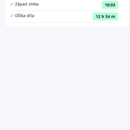
✅ Západ slnka
18:03
✅ Dĺžka dňa
12 h 54 m