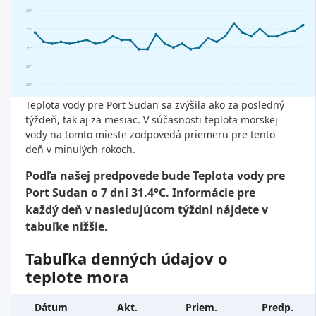
32°
31°
30°
29°
28°
Teplota vody pre Port Sudan sa zvýšila ako za posledný
týždeň, tak aj za mesiac. V súčasnosti teplota morskej
vody na tomto mieste zodpovedá priemeru pre tento
deň v minulých rokoch.
Podľa našej predpovede bude Teplota vody pre
Port Sudan o 7 dní 31.4°C. Informácie pre
každý deň v nasledujúcom týždni nájdete v
tabuľke nižšie.
Tabuľka denných údajov o
teplote mora
Dátum
Akt.
Priem.
Predp.