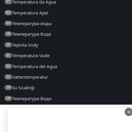
Temperatura da Água
PT
Temperatura Apei
RO
Температура воды
RU
Температура Воде
SR
Teplota Vody
SK
Temperatura Vode
SL
Temperatura del Agua
ES
Vattentemperatur
SV
Su Sıcaklığı
TR
Температура Води
UK
×
×
2014 - 2026 © sk.seatemperature.net – Všetky práva
vyhradené