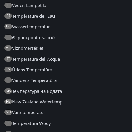
Veden Lämpötila
FI
Température de l'Eau
FR
Wassertemperatur
DE
Θερμοκρασία Νερού
EL
Vízhőmérséklet
HU
Temperatura dell'Acqua
IT
Ūdens Temperatūra
LV
Vandens Temperatūra
LT
Температура на Водата
MK
New Zealand Watertemp
NZ
Vanntemperatur
NO
Temperatura Wody
PL