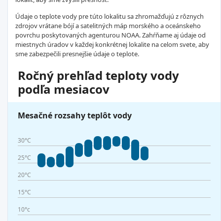
Údaje o teplote vody pre túto lokalitu sa zhromažďujú z rôznych
zdrojov vrátane bójí a satelitných máp morského a oceánskeho
povrchu poskytovaných agenturou NOAA. Zahŕňame aj údaje od
miestnych úradov v každej konkrétnej lokalite na celom svete, aby
sme zabezpečili presnejšie údaje o teplote.
Ročný prehľad teploty vody
podľa mesiacov
Mesačné rozsahy teplôt vody
30°C
25°C
20°C
15°C
10°c