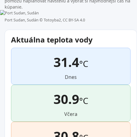
pomôžu naplánovať návštevu a vybrať si najvhodnejší čas na
kúpanie.
Port Sudan, Sudán ©
Totoyba2, CC BY-SA 4.0
Aktuálna teplota vody
31.4
°C
Dnes
30.9
°C
Včera
30.8