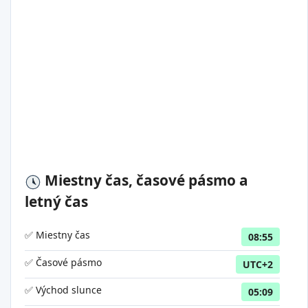
Miestny čas, časové pásmo a
letný čas
✅ Miestny čas
08:55
✅ Časové pásmo
UTC+2
✅ Východ slunce
05:09