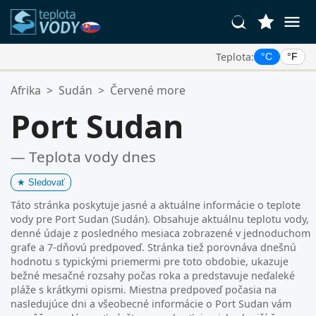
Teplota:
°C
°F
Vaše Obľúbené Lokality:
Afrika
>
Sudán
>
Červené more
Váš zoznam obľúbených je prázdny.
Port Sudan
— Teplota vody dnes
★
Sledovať
Táto stránka poskytuje jasné a aktuálne informácie o teplote
vody pre Port Sudan (Sudán). Obsahuje aktuálnu teplotu vody,
denné údaje z posledného mesiaca zobrazené v jednoduchom
grafe a 7-dňovú predpoveď. Stránka tiež porovnáva dnešnú
hodnotu s typickými priemermi pre toto obdobie, ukazuje
bežné mesačné rozsahy počas roka a predstavuje neďaleké
pláže s krátkymi opismi. Miestna predpoveď počasia na
nasledujúce dni a všeobecné informácie o Port Sudan vám