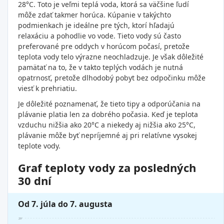
28°C. Toto je veľmi teplá voda, ktorá sa väčšine ľudí
môže zdať takmer horúca. Kúpanie v takýchto
podmienkach je ideálne pre tých, ktorí hľadajú
relaxáciu a pohodlie vo vode. Tieto vody sú často
preferované pre oddych v horúcom počasí, pretože
teplota vody telo výrazne neochladzuje. Je však dôležité
pamätať na to, že v takto teplých vodách je nutná
opatrnosť, pretože dlhodobý pobyt bez odpočinku môže
viesť k prehriatiu.
Je dôležité poznamenať, že tieto tipy a odporúčania na
plávanie platia len za dobrého počasia. Keď je teplota
vzduchu nižšia ako 20°C a niekedy aj nižšia ako 25°C,
plávanie môže byť nepríjemné aj pri relatívne vysokej
teplote vody.
Graf teploty vody za posledných
30 dní
Od 7. júla do 7. augusta
29°