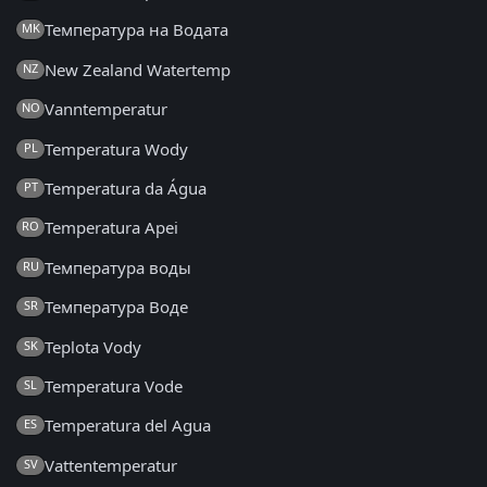
Температура на Водата
MK
New Zealand Watertemp
NZ
Vanntemperatur
NO
Temperatura Wody
PL
Temperatura da Água
PT
Temperatura Apei
RO
Температура воды
RU
Температура Воде
SR
Teplota Vody
SK
Temperatura Vode
SL
Temperatura del Agua
ES
Vattentemperatur
SV