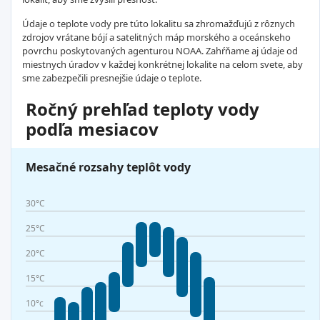
Údaje o teplote vody pre túto lokalitu sa zhromažďujú z rôznych
zdrojov vrátane bójí a satelitných máp morského a oceánskeho
povrchu poskytovaných agenturou NOAA. Zahŕňame aj údaje od
miestnych úradov v každej konkrétnej lokalite na celom svete, aby
sme zabezpečili presnejšie údaje o teplote.
Ročný prehľad teploty vody
podľa mesiacov
Mesačné rozsahy teplôt vody
30°C
25°C
20°C
15°C
10°c