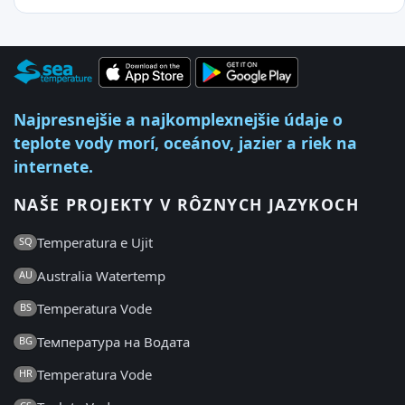
Najpresnejšie a najkomplexnejšie údaje o
teplote vody morí, oceánov, jazier a riek na
internete.
NAŠE PROJEKTY V RÔZNYCH JAZYKOCH
Temperatura e Ujit
SQ
Australia Watertemp
AU
Temperatura Vode
BS
Температура на Водата
BG
Temperatura Vode
HR