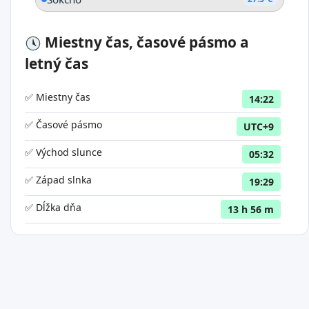
Miestny čas, časové pásmo a
letný čas
✅ Miestny čas
14:22
✅ Časové pásmo
UTC+9
✅ Východ slunce
05:32
✅ Západ slnka
19:29
✅ Dĺžka dňa
13 h 56 m