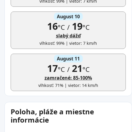
vlhkosť: 99% | vietor: 7 km/h
August 10
16
19
°C
/
°C
slabý dážď
vlhkosť: 99% | vietor: 7 km/h
August 11
17
21
°C
/
°C
zamračené: 85-100%
vlhkosť: 71% | vietor: 14 km/h
Poloha, pláže a miestne
informácie