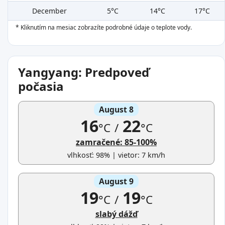
December
5°C
14°C
17°C
* Kliknutím na mesiac zobrazíte podrobné údaje o teplote vody.
Yangyang: Predpoveď
počasia
August 8
16
22
°C
/
°C
zamračené: 85-100%
vlhkosť: 98% | vietor: 7 km/h
August 9
19
19
°C
/
°C
slabý dážď