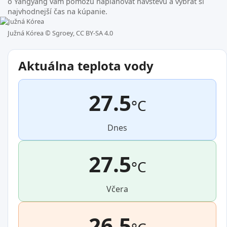
o Yangyang vám pomôžu naplánovať návštevu a vybrať si
najvhodnejší čas na kúpanie.
Južná Kórea ©
Sgroey, CC BY-SA 4.0
Aktuálna teplota vody
27.5
°C
Dnes
27.5
°C
Včera
26.5