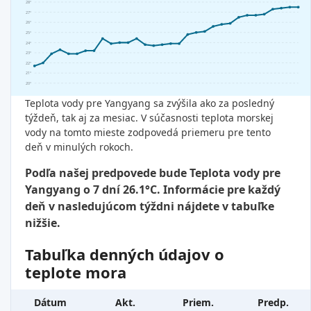
28°
27°
26°
25°
24°
23°
22°
21°
20°
Teplota vody pre Yangyang sa zvýšila ako za posledný
týždeň, tak aj za mesiac. V súčasnosti teplota morskej
vody na tomto mieste zodpovedá priemeru pre tento
deň v minulých rokoch.
Podľa našej predpovede bude Teplota vody pre
Yangyang o 7 dní 26.1°C. Informácie pre každý
deň v nasledujúcom týždni nájdete v tabuľke
nižšie.
Tabuľka denných údajov o
teplote mora
Dátum
Akt.
Priem.
Predp.