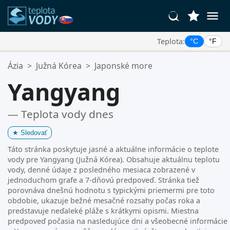
Teplota:
°C
°F
Vaše Obľúbené Lokality:
Ázia
>
Južná Kórea
>
Japonské more
Váš zoznam obľúbených je prázdny.
Yangyang
— Teplota vody dnes
★
Sledovať
Táto stránka poskytuje jasné a aktuálne informácie o teplote
vody pre Yangyang (Južná Kórea). Obsahuje aktuálnu teplotu
vody, denné údaje z posledného mesiaca zobrazené v
jednoduchom grafe a 7-dňovú predpoveď. Stránka tiež
porovnáva dnešnú hodnotu s typickými priemermi pre toto
obdobie, ukazuje bežné mesačné rozsahy počas roka a
predstavuje neďaleké pláže s krátkymi opismi. Miestna
predpoveď počasia na nasledujúce dni a všeobecné informácie