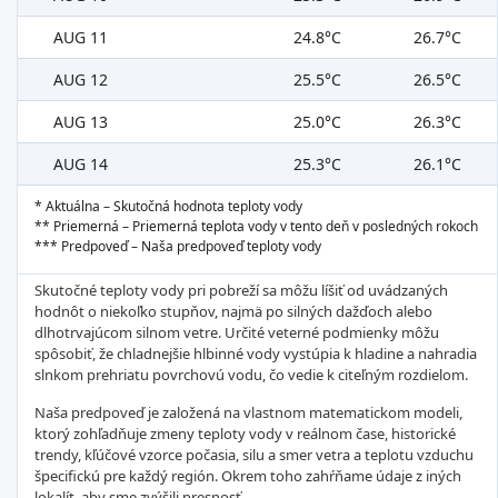
AUG 11
24.8°C
26.7°C
AUG 12
25.5°C
26.5°C
AUG 13
25.0°C
26.3°C
AUG 14
25.3°C
26.1°C
* Aktuálna – Skutočná hodnota teploty vody
** Priemerná – Priemerná teplota vody v tento deň v posledných rokoch
*** Predpoveď – Naša predpoveď teploty vody
Skutočné teploty vody pri pobreží sa môžu líšiť od uvádzaných
hodnôt o niekoľko stupňov, najmä po silných dažďoch alebo
dlhotrvajúcom silnom vetre. Určité veterné podmienky môžu
spôsobiť, že chladnejšie hlbinné vody vystúpia k hladine a nahradia
slnkom prehriatu povrchovú vodu, čo vedie k citeľným rozdielom.
Naša predpoveď je založená na vlastnom matematickom modeli,
ktorý zohľadňuje zmeny teploty vody v reálnom čase, historické
trendy, kľúčové vzorce počasia, silu a smer vetra a teplotu vzduchu
špecifickú pre každý región. Okrem toho zahŕňame údaje z iných
lokalít, aby sme zvýšili presnosť.