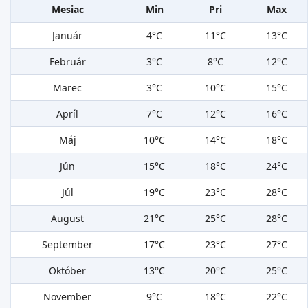
Mesiac
Min
Pri
Max
Január
4°C
11°C
13°C
Február
3°C
8°C
12°C
Marec
3°C
10°C
15°C
Apríl
7°C
12°C
16°C
Máj
10°C
14°C
18°C
Jún
15°C
18°C
24°C
Júl
19°C
23°C
28°C
August
21°C
25°C
28°C
September
17°C
23°C
27°C
Október
13°C
20°C
25°C
November
9°C
18°C
22°C