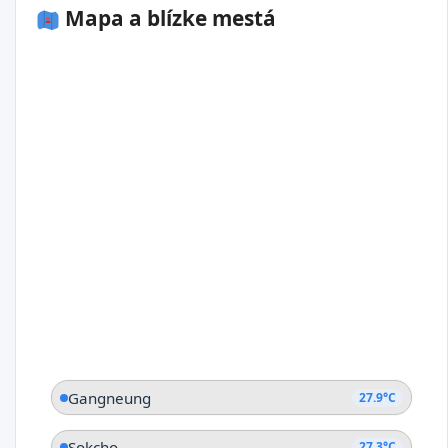
Mapa a blízke mestá
Gangneung
27.9°C
Sokcho
27.3°C