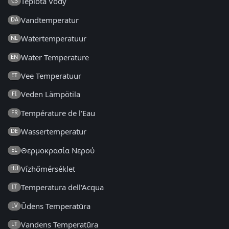
Teplota Vody
CS
Vandtemperatur
DA
Watertemperatuur
NL
Water Temperature
EN
Vee Temperatuur
ET
Veden Lämpötila
FI
Température de l'Eau
FR
Wassertemperatur
DE
Θερμοκρασία Νερού
EL
Vízhőmérséklet
HU
Temperatura dell'Acqua
IT
Ūdens Temperatūra
LV
Vandens Temperatūra
LT