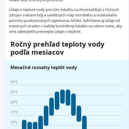
Údaje o teplote vody pre túto lokalitu sa zhromažďujú z rôznych
zdrojov vrátane bójí a satelitných máp morského a oceánskeho
povrchu poskytovaných agenturou NOAA. Zahŕňame aj údaje od
miestnych úradov v každej konkrétnej lokalite na celom svete, aby
sme zabezpečili presnejšie údaje o teplote.
Ročný prehľad teploty vody
podľa mesiacov
Mesačné rozsahy teplôt vody
30°C
25°C
20°C
15°C
10°c