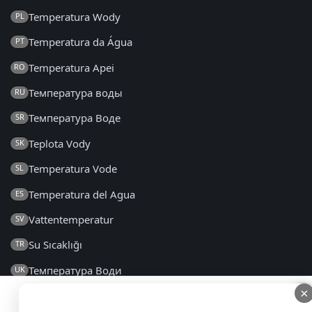
Temperatura Wody
PL
Temperatura da Água
PT
Temperatura Apei
RO
Температура воды
RU
Температура Воде
SR
Teplota Vody
SK
Temperatura Vode
SL
Temperatura del Agua
ES
Vattentemperatur
SV
Su Sıcaklığı
TR
Температура Води
UK
×
×