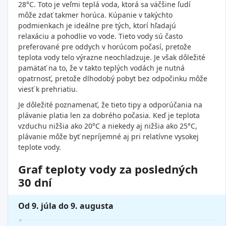
28°C. Toto je veľmi teplá voda, ktorá sa väčšine ľudí
môže zdať takmer horúca. Kúpanie v takýchto
podmienkach je ideálne pre tých, ktorí hľadajú
relaxáciu a pohodlie vo vode. Tieto vody sú často
preferované pre oddych v horúcom počasí, pretože
teplota vody telo výrazne neochladzuje. Je však dôležité
pamätať na to, že v takto teplých vodách je nutná
opatrnosť, pretože dlhodobý pobyt bez odpočinku môže
viesť k prehriatiu.
Je dôležité poznamenať, že tieto tipy a odporúčania na
plávanie platia len za dobrého počasia. Keď je teplota
vzduchu nižšia ako 20°C a niekedy aj nižšia ako 25°C,
plávanie môže byť nepríjemné aj pri relatívne vysokej
teplote vody.
Graf teploty vody za posledných
30 dní
Od 9. júla do 9. augusta
31°