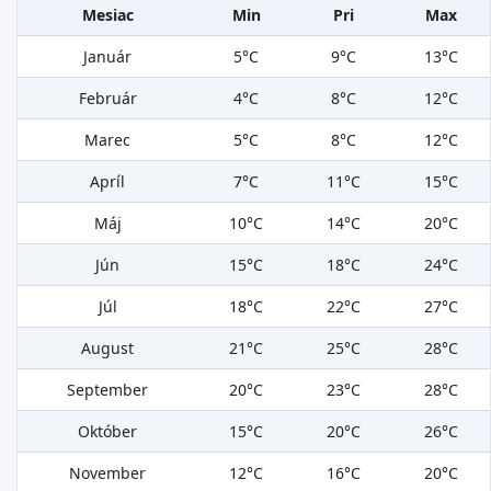
Mesiac
Min
Pri
Max
Január
5°C
9°C
13°C
Február
4°C
8°C
12°C
Marec
5°C
8°C
12°C
Apríl
7°C
11°C
15°C
Máj
10°C
14°C
20°C
Jún
15°C
18°C
24°C
Júl
18°C
22°C
27°C
August
21°C
25°C
28°C
September
20°C
23°C
28°C
Október
15°C
20°C
26°C
November
12°C
16°C
20°C