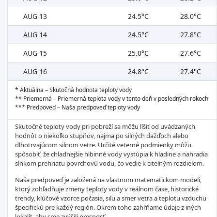
AUG 13
24.5°C
28.0°C
AUG 14
24.5°C
27.8°C
AUG 15
25.0°C
27.6°C
AUG 16
24.8°C
27.4°C
* Aktuálna – Skutočná hodnota teploty vody
** Priemerná – Priemerná teplota vody v tento deň v posledných rokoch
*** Predpoveď – Naša predpoveď teploty vody
Skutočné teploty vody pri pobreží sa môžu líšiť od uvádzaných
hodnôt o niekoľko stupňov, najmä po silných dažďoch alebo
dlhotrvajúcom silnom vetre. Určité veterné podmienky môžu
spôsobiť, že chladnejšie hlbinné vody vystúpia k hladine a nahradia
slnkom prehriatu povrchovú vodu, čo vedie k citeľným rozdielom.
Naša predpoveď je založená na vlastnom matematickom modeli,
ktorý zohľadňuje zmeny teploty vody v reálnom čase, historické
trendy, kľúčové vzorce počasia, silu a smer vetra a teplotu vzduchu
špecifickú pre každý región. Okrem toho zahŕňame údaje z iných
lokalít, aby sme zvýšili presnosť.