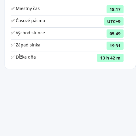
✅ Miestny čas
18:17
✅ Časové pásmo
UTC+9
✅ Východ slunce
05:49
✅ Západ slnka
19:31
✅ Dĺžka dňa
13 h 42 m