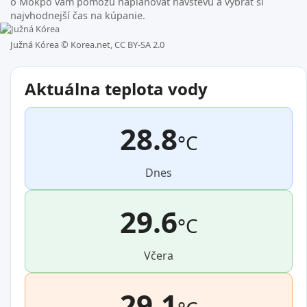
o Mokpo vám pomôžu naplánovať návštevu a vybrať si
najvhodnejší čas na kúpanie.
Južná Kórea ©
Korea.net, CC BY-SA 2.0
Aktuálna teplota vody
28.8
°C
Dnes
29.6
°C
Včera
29.1