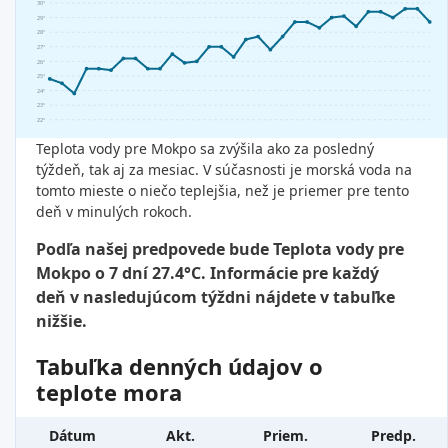
30°
29°
28°
27°
26°
25°
24°
23°
22°
Teplota vody pre Mokpo sa zvýšila ako za posledný
týždeň, tak aj za mesiac. V súčasnosti je morská voda na
tomto mieste o niečo teplejšia, než je priemer pre tento
deň v minulých rokoch.
Podľa našej predpovede bude Teplota vody pre
Mokpo o 7 dní 27.4°C. Informácie pre každý
deň v nasledujúcom týždni nájdete v tabuľke
nižšie.
Tabuľka denných údajov o
teplote mora
Dátum
Akt.
Priem.
Predp.