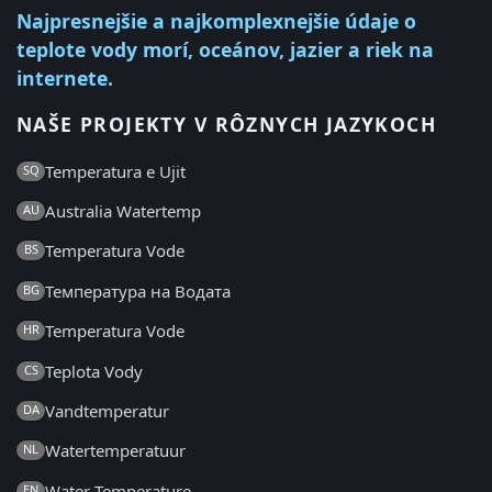
Najpresnejšie a najkomplexnejšie údaje o
teplote vody morí, oceánov, jazier a riek na
internete.
NAŠE PROJEKTY V RÔZNYCH JAZYKOCH
Temperatura e Ujit
SQ
Australia Watertemp
AU
Temperatura Vode
BS
Температура на Водата
BG
Temperatura Vode
HR
Teplota Vody
CS
Vandtemperatur
DA
Watertemperatuur
NL
Water Temperature
EN