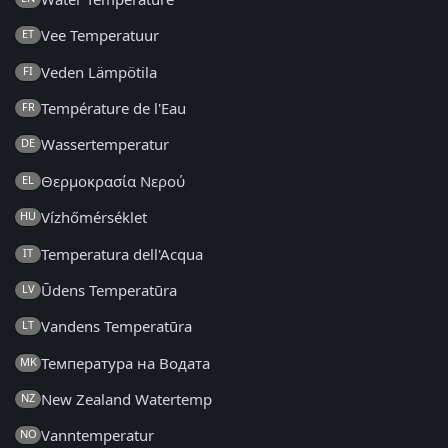
Vee Temperatuur
ET
Veden Lämpötila
FI
Température de l'Eau
FR
Wassertemperatur
DE
Θερμοκρασία Νερού
EL
Vízhőmérséklet
HU
Temperatura dell'Acqua
IT
Ūdens Temperatūra
LV
Vandens Temperatūra
LT
Температура на Водата
MK
New Zealand Watertemp
NZ
Vanntemperatur
NO