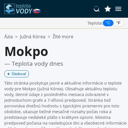
Teplota:
°C
°F
Vaše Obľúbené Lokality:
Ázia
>
Južná Kórea
>
Žlté more
Váš zoznam obľúbených je prázdny.
Mokpo
— Teplota vody dnes
★
Sledovať
Táto stránka poskytuje jasné a aktuálne informácie o teplote
vody pre Mokpo (Južná Kórea). Obsahuje aktuálnu teplotu
vody, denné údaje z posledného mesiaca zobrazené v
jednoduchom grafe a 7-dňovú predpoveď. Stránka tiež
porovnáva dnešnú hodnotu s typickými priemermi pre toto
obdobie, ukazuje bežné mesačné rozsahy počas roka a
predstavuje neďaleké pláže s krátkymi opismi. Miestna
predpoveď počasia na nasledujúce dni a všeobecné informácie