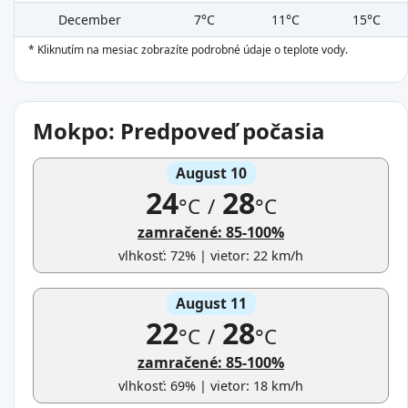
December
7°C
11°C
15°C
* Kliknutím na mesiac zobrazíte podrobné údaje o teplote vody.
Mokpo: Predpoveď počasia
August 10
24
28
°C
/
°C
zamračené: 85-100%
vlhkosť: 72% | vietor: 22 km/h
August 11
22
28
°C
/
°C
zamračené: 85-100%
vlhkosť: 69% | vietor: 18 km/h