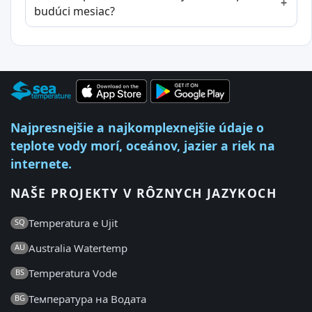
budúci mesiac?
Najpresnejšie a najkomplexnejšie údaje o
teplote vody morí, oceánov, jazier a riek na
internete.
NAŠE PROJEKTY V RÔZNYCH JAZYKOCH
Temperatura e Ujit
SQ
Australia Watertemp
AU
Temperatura Vode
BS
Температура на Водата
BG