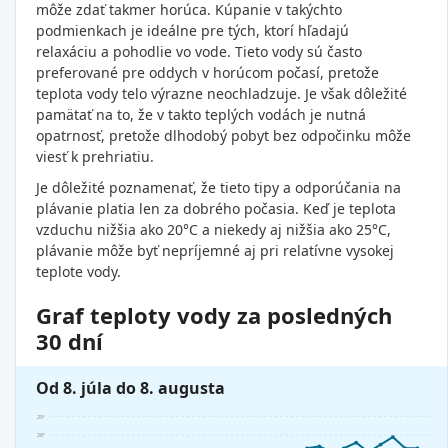
môže zdať takmer horúca. Kúpanie v takýchto
podmienkach je ideálne pre tých, ktorí hľadajú
relaxáciu a pohodlie vo vode. Tieto vody sú často
preferované pre oddych v horúcom počasí, pretože
teplota vody telo výrazne neochladzuje. Je však dôležité
pamätať na to, že v takto teplých vodách je nutná
opatrnosť, pretože dlhodobý pobyt bez odpočinku môže
viesť k prehriatiu.
Je dôležité poznamenať, že tieto tipy a odporúčania na
plávanie platia len za dobrého počasia. Keď je teplota
vzduchu nižšia ako 20°C a niekedy aj nižšia ako 25°C,
plávanie môže byť nepríjemné aj pri relatívne vysokej
teplote vody.
Graf teploty vody za posledných
30 dní
Od 8. júla do 8. augusta
29°
28°