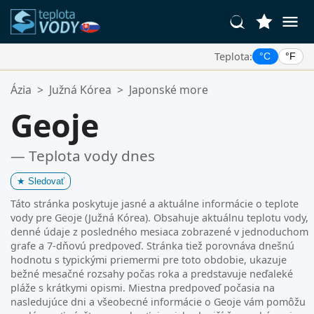
Teplota:
°C
°F
Vaše Obľúbené Lokality:
Ázia
>
Južná Kórea
>
Japonské more
Váš zoznam obľúbených je prázdny.
Geoje
— Teplota vody dnes
★
Sledovať
Táto stránka poskytuje jasné a aktuálne informácie o teplote
vody pre Geoje (Južná Kórea). Obsahuje aktuálnu teplotu vody,
denné údaje z posledného mesiaca zobrazené v jednoduchom
grafe a 7-dňovú predpoveď. Stránka tiež porovnáva dnešnú
hodnotu s typickými priemermi pre toto obdobie, ukazuje
bežné mesačné rozsahy počas roka a predstavuje neďaleké
pláže s krátkymi opismi. Miestna predpoveď počasia na
nasledujúce dni a všeobecné informácie o Geoje vám pomôžu