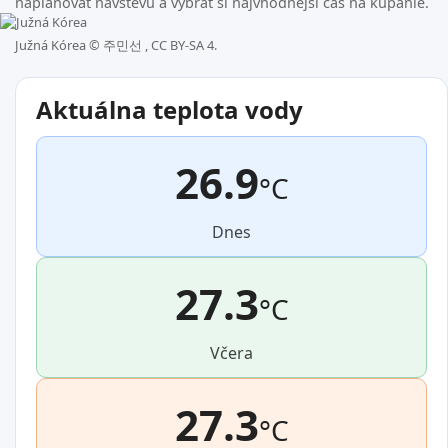
naplánovať návštevu a vybrať si najvhodnejší čas na kúpanie.
Južná Kórea ©
주민선 , CC BY-SA 4.
Aktuálna teplota vody
26.9
°C
Dnes
27.3
°C
Včera
27.3
°C