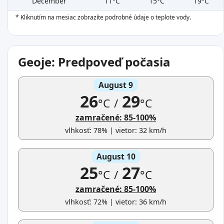
December
11°C
15°C
19°C
* Kliknutím na mesiac zobrazíte podrobné údaje o teplote vody.
Geoje: Predpoveď počasia
August 9
26
29
°C
/
°C
zamračené: 85-100%
vlhkosť: 78% | vietor: 32 km/h
August 10
25
27
°C
/
°C
zamračené: 85-100%
vlhkosť: 72% | vietor: 36 km/h