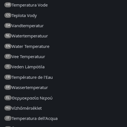
Temperatura Vode
HR
Teplota Vody
CS
Vandtemperatur
DA
Watertemperatuur
NL
Water Temperature
EN
Vee Temperatuur
ET
Veden Lämpötila
FI
Température de l'Eau
FR
Wassertemperatur
DE
Θερμοκρασία Νερού
EL
Vízhőmérséklet
HU
Temperatura dell'Acqua
IT