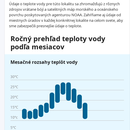
Údaje o teplote vody pre túto lokalitu sa zhromažďujú z rôznych
zdrojov vrátane bójí a satelitných máp morského a oceánskeho
povrchu poskytovaných agenturou NOAA. Zahŕňame aj údaje od
miestnych úradov v každej konkrétnej lokalite na celom svete, aby
sme zabezpečili presnejšie údaje o teplote.
Ročný prehľad teploty vody
podľa mesiacov
Mesačné rozsahy teplôt vody
30°C
25°C
20°C
15°C
10°c
5°C