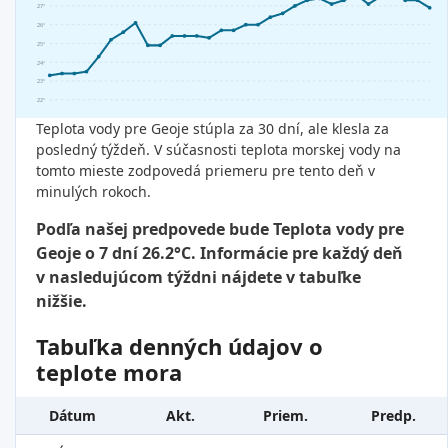
27°
26°
25°
24°
23°
22°
Teplota vody pre Geoje stúpla za 30 dní, ale klesla za
posledný týždeň. V súčasnosti teplota morskej vody na
tomto mieste zodpovedá priemeru pre tento deň v
minulých rokoch.
Podľa našej predpovede bude Teplota vody pre
Geoje o 7 dní 26.2°C. Informácie pre každý deň
v nasledujúcom týždni nájdete v tabuľke
nižšie.
Tabuľka denných údajov o
teplote mora
Dátum
Akt.
Priem.
Predp.