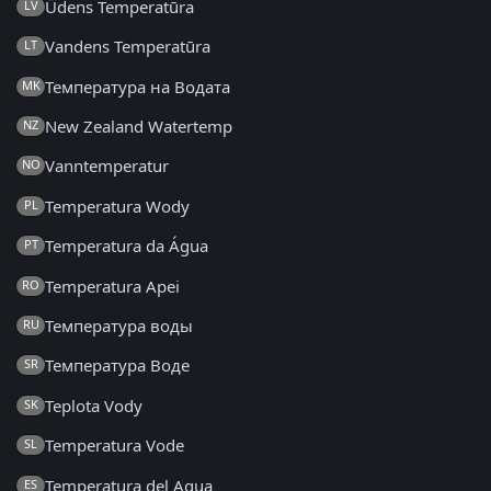
Ūdens Temperatūra
LV
Vandens Temperatūra
LT
Температура на Водата
MK
New Zealand Watertemp
NZ
Vanntemperatur
NO
Temperatura Wody
PL
Temperatura da Água
PT
Temperatura Apei
RO
Температура воды
RU
Температура Воде
SR
Teplota Vody
SK
Temperatura Vode
SL
Temperatura del Agua
ES