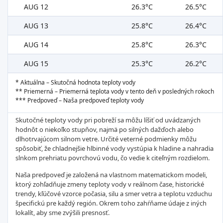
AUG 12
26.3°C
26.5°C
AUG 13
25.8°C
26.4°C
AUG 14
25.8°C
26.3°C
AUG 15
25.3°C
26.2°C
* Aktuálna – Skutočná hodnota teploty vody
** Priemerná – Priemerná teplota vody v tento deň v posledných rokoch
*** Predpoveď – Naša predpoveď teploty vody
Skutočné teploty vody pri pobreží sa môžu líšiť od uvádzaných
hodnôt o niekoľko stupňov, najmä po silných dažďoch alebo
dlhotrvajúcom silnom vetre. Určité veterné podmienky môžu
spôsobiť, že chladnejšie hlbinné vody vystúpia k hladine a nahradia
slnkom prehriatu povrchovú vodu, čo vedie k citeľným rozdielom.
Naša predpoveď je založená na vlastnom matematickom modeli,
ktorý zohľadňuje zmeny teploty vody v reálnom čase, historické
trendy, kľúčové vzorce počasia, silu a smer vetra a teplotu vzduchu
špecifickú pre každý región. Okrem toho zahŕňame údaje z iných
lokalít, aby sme zvýšili presnosť.