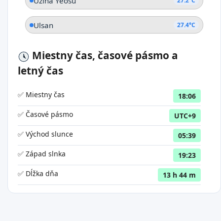
Úžina Yeosu
27.2°C
Ulsan
27.4°C
Miestny čas, časové pásmo a
letný čas
✅ Miestny čas
18:06
✅ Časové pásmo
UTC+9
✅ Východ slunce
05:39
✅ Západ slnka
19:23
✅ Dĺžka dňa
13 h 44 m