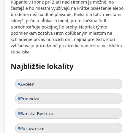
Kúpanie v Hrone pri Žiari nad Hronom je možné, no
častejšie ho miestni využívajú na krátke osvieženie alebo
brodenie než na dlhé plávanie. Rieka má totiž miestami
silnejší prúd a hĺbka sa mení, preto väčšina ľudí
uprednostňuje pokojnejšie brehy. Napriek týmto
podmienkam zostáva Hron obľúbeným miestom na
schladenie počas horúcich dní, najmä pre tých, ktorí
vyhľadávajú prirodzené prostredie namiesto mestského
kúpaliska.
Najbližšie lokality
Zvolen
Prievidza
Banská Bystrica
Partizánske