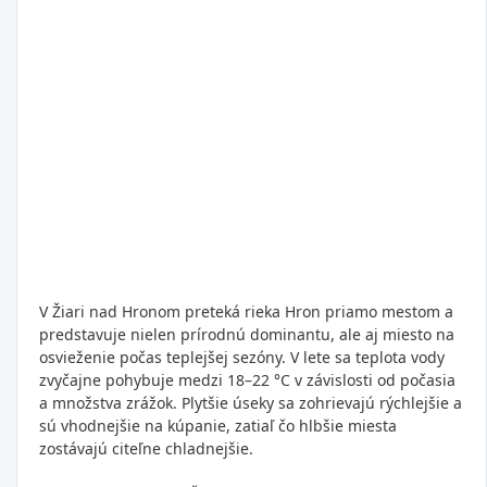
V Žiari nad Hronom preteká rieka Hron priamo mestom a
predstavuje nielen prírodnú dominantu, ale aj miesto na
osvieženie počas teplejšej sezóny. V lete sa teplota vody
zvyčajne pohybuje medzi 18–22 °C v závislosti od počasia
a množstva zrážok. Plytšie úseky sa zohrievajú rýchlejšie a
sú vhodnejšie na kúpanie, zatiaľ čo hlbšie miesta
zostávajú citeľne chladnejšie.