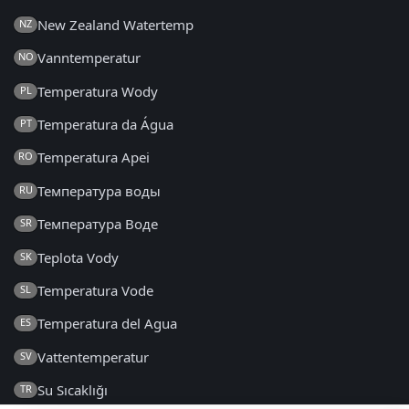
New Zealand Watertemp
NZ
Vanntemperatur
NO
Temperatura Wody
PL
Temperatura da Água
PT
Temperatura Apei
RO
Температура воды
RU
Температура Воде
SR
Teplota Vody
SK
Temperatura Vode
SL
Temperatura del Agua
ES
Vattentemperatur
SV
Su Sıcaklığı
TR