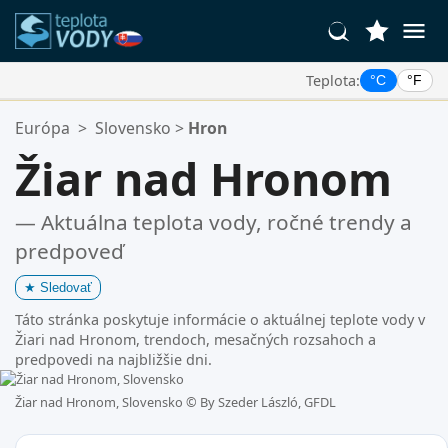
Teplota:
°C
°F
Vaše Obľúbené Lokality:
Európa
>
Slovensko
>
Hron
Váš zoznam obľúbených je prázdny.
Žiar nad Hronom
— Aktuálna teplota vody, ročné trendy a
predpoveď
★
Sledovať
Táto stránka poskytuje informácie o aktuálnej teplote vody v
Žiari nad Hronom, trendoch, mesačných rozsahoch a
predpovedi na najbližšie dni.
Žiar nad Hronom, Slovensko ©
By Szeder László, GFDL