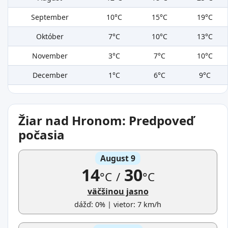
September
10°C
15°C
19°C
Október
7°C
10°C
13°C
November
3°C
7°C
10°C
December
1°C
6°C
9°C
Žiar nad Hronom: Predpoveď
počasia
August 9
14
30
°C
/
°C
väčšinou jasno
dážď: 0% | vietor: 7 km/h