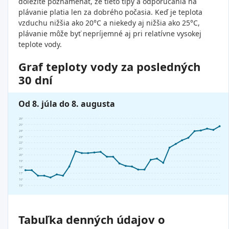
dôležité poznamenať, že tieto tipy a odporúčania na
plávanie platia len za dobrého počasia. Keď je teplota
vzduchu nižšia ako 20°C a niekedy aj nižšia ako 25°C,
plávanie môže byť nepríjemné aj pri relatívne vysokej
teplote vody.
Graf teploty vody za posledných
30 dní
Od 8. júla do 8. augusta
26°
25°
24°
23°
22°
21°
20°
19°
18°
17°
16°
15°
Tabuľka denných údajov o