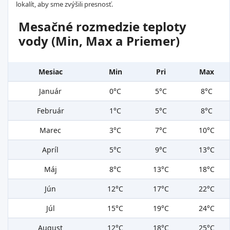
lokalít, aby sme zvýšili presnosť.
Mesačné rozmedzie teploty
vody (Min, Max a Priemer)
Mesiac
Min
Pri
Max
Január
0°C
5°C
8°C
Február
1°C
5°C
8°C
Marec
3°C
7°C
10°C
Apríl
5°C
9°C
13°C
Máj
8°C
13°C
18°C
Jún
12°C
17°C
22°C
Júl
15°C
19°C
24°C
August
12°C
18°C
25°C