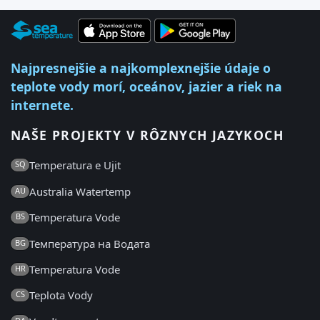
Najpresnejšie a najkomplexnejšie údaje o
teplote vody morí, oceánov, jazier a riek na
internete.
NAŠE PROJEKTY V RÔZNYCH JAZYKOCH
Temperatura e Ujit
SQ
Australia Watertemp
AU
Temperatura Vode
BS
Температура на Водата
BG
Temperatura Vode
HR
Teplota Vody
CS