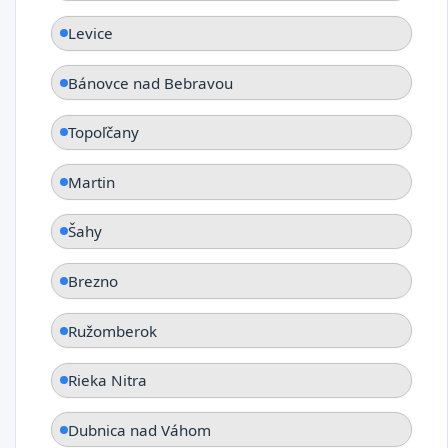
Levice
Bánovce nad Bebravou
Topoľčany
Martin
Šahy
Brezno
Ružomberok
Rieka Nitra
Dubnica nad Váhom