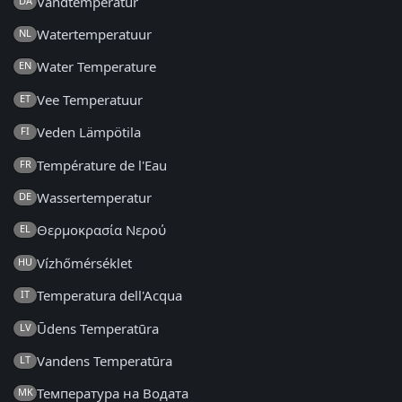
Vandtemperatur
DA
Watertemperatuur
NL
Water Temperature
EN
Vee Temperatuur
ET
Veden Lämpötila
FI
Température de l'Eau
FR
Wassertemperatur
DE
Θερμοκρασία Νερού
EL
Vízhőmérséklet
HU
Temperatura dell'Acqua
IT
Ūdens Temperatūra
LV
Vandens Temperatūra
LT
Температура на Водата
MK