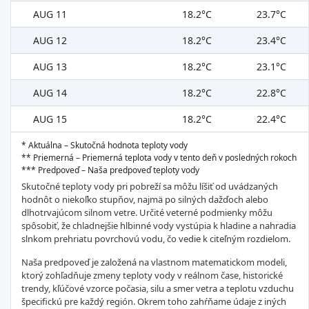
AUG 11
18.2°C
23.7°C
AUG 12
18.2°C
23.4°C
AUG 13
18.2°C
23.1°C
AUG 14
18.2°C
22.8°C
AUG 15
18.2°C
22.4°C
* Aktuálna – Skutočná hodnota teploty vody
** Priemerná – Priemerná teplota vody v tento deň v posledných rokoch
*** Predpoveď – Naša predpoveď teploty vody
Skutočné teploty vody pri pobreží sa môžu líšiť od uvádzaných
hodnôt o niekoľko stupňov, najmä po silných dažďoch alebo
dlhotrvajúcom silnom vetre. Určité veterné podmienky môžu
spôsobiť, že chladnejšie hlbinné vody vystúpia k hladine a nahradia
slnkom prehriatu povrchovú vodu, čo vedie k citeľným rozdielom.
Naša predpoveď je založená na vlastnom matematickom modeli,
ktorý zohľadňuje zmeny teploty vody v reálnom čase, historické
trendy, kľúčové vzorce počasia, silu a smer vetra a teplotu vzduchu
špecifickú pre každý región. Okrem toho zahŕňame údaje z iných