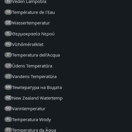
Veden Lämpötila
FI
Température de l'Eau
FR
Wassertemperatur
DE
Θερμοκρασία Νερού
EL
Vízhőmérséklet
HU
Temperatura dell'Acqua
IT
Ūdens Temperatūra
LV
Vandens Temperatūra
LT
Температура на Водата
MK
New Zealand Watertemp
NZ
Vanntemperatur
NO
Temperatura Wody
PL
Temperatura da Água
PT