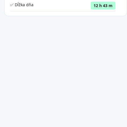
✅ Dĺžka dňa
12 h 43 m