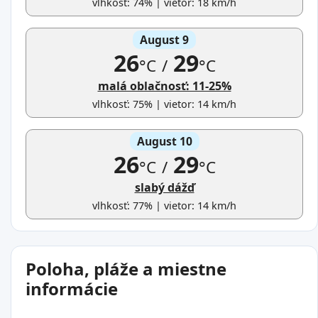
vlhkosť: 74% | vietor: 18 km/h
August 9
26
29
°C
/
°C
malá oblačnosť: 11-25%
vlhkosť: 75% | vietor: 14 km/h
August 10
26
29
°C
/
°C
slabý dážď
vlhkosť: 77% | vietor: 14 km/h
Poloha, pláže a miestne
informácie