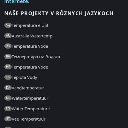
internete.
NAŠE PROJEKTY V RÔZNYCH JAZYKOCH
Temperatura e Ujit
SQ
Australia Watertemp
AU
Temperatura Vode
BS
Температура на Водата
BG
Temperatura Vode
HR
Teplota Vody
CS
Vandtemperatur
DA
Watertemperatuur
NL
Water Temperature
EN
Vee Temperatuur
ET