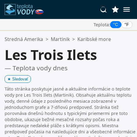
Teplota:
°C
°F
Vaše Obľúbené Lokality:
Stredná Amerika
>
Martinik
>
Karibské more
Váš zoznam obľúbených je prázdny.
Les Trois Ilets
— Teplota vody dnes
★
Sledovať
Táto stránka poskytuje jasné a aktuálne informácie o teplote
vody pre Les Trois Ilets (Martinik). Obsahuje aktuálnu teplotu
vody, denné údaje z posledného mesiaca zobrazené v
jednoduchom grafe a 7-dňovú predpoveď. Stránka tiež
porovnáva dnešnú hodnotu s typickými priemermi pre toto
obdobie, ukazuje bežné mesačné rozsahy počas roka a
predstavuje neďaleké pláže s krátkymi opismi. Miestna
predpoveď počasia na nasledujúce dni a všeobecné informácie