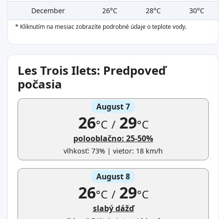
December
26°C
28°C
30°C
* Kliknutím na mesiac zobrazíte podrobné údaje o teplote vody.
Les Trois Ilets: Predpoveď
počasia
August 7
26
29
°C
/
°C
polooblačno: 25-50%
vlhkosť: 73% | vietor: 18 km/h
August 8
26
29
°C
/
°C
slabý dážď