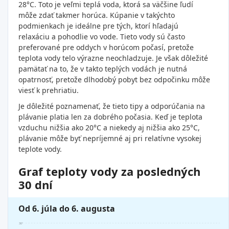
28°C. Toto je veľmi teplá voda, ktorá sa väčšine ľudí
môže zdať takmer horúca. Kúpanie v takýchto
podmienkach je ideálne pre tých, ktorí hľadajú
relaxáciu a pohodlie vo vode. Tieto vody sú často
preferované pre oddych v horúcom počasí, pretože
teplota vody telo výrazne neochladzuje. Je však dôležité
pamätať na to, že v takto teplých vodách je nutná
opatrnosť, pretože dlhodobý pobyt bez odpočinku môže
viesť k prehriatiu.
Je dôležité poznamenať, že tieto tipy a odporúčania na
plávanie platia len za dobrého počasia. Keď je teplota
vzduchu nižšia ako 20°C a niekedy aj nižšia ako 25°C,
plávanie môže byť nepríjemné aj pri relatívne vysokej
teplote vody.
Graf teploty vody za posledných
30 dní
Od 6. júla do 6. augusta
30°