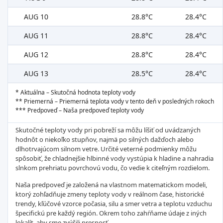
AUG 10
28.8°C
28.4°C
AUG 11
28.8°C
28.4°C
AUG 12
28.8°C
28.4°C
AUG 13
28.5°C
28.4°C
* Aktuálna – Skutočná hodnota teploty vody
** Priemerná – Priemerná teplota vody v tento deň v posledných rokoch
*** Predpoveď – Naša predpoveď teploty vody
Skutočné teploty vody pri pobreží sa môžu líšiť od uvádzaných
hodnôt o niekoľko stupňov, najmä po silných dažďoch alebo
dlhotrvajúcom silnom vetre. Určité veterné podmienky môžu
spôsobiť, že chladnejšie hlbinné vody vystúpia k hladine a nahradia
slnkom prehriatu povrchovú vodu, čo vedie k citeľným rozdielom.
Naša predpoveď je založená na vlastnom matematickom modeli,
ktorý zohľadňuje zmeny teploty vody v reálnom čase, historické
trendy, kľúčové vzorce počasia, silu a smer vetra a teplotu vzduchu
špecifickú pre každý región. Okrem toho zahŕňame údaje z iných
lokalít, aby sme zvýšili presnosť.