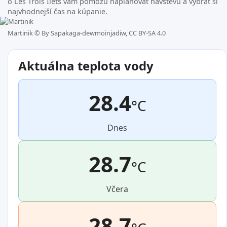
o Les Trois Ilets vám pomôžu naplánovať návštevu a vybrať si
najvhodnejší čas na kúpanie.
Martinik ©
By Sapakaga-dewmoinjadiw, CC BY-SA 4.0
Aktuálna teplota vody
28.4
°C
Dnes
28.7
°C
Včera
28.7