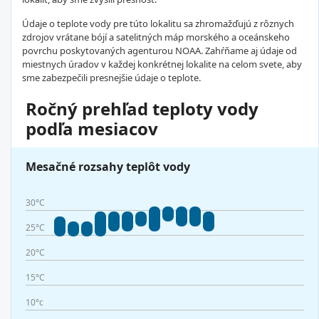
Údaje o teplote vody pre túto lokalitu sa zhromažďujú z rôznych
zdrojov vrátane bójí a satelitných máp morského a oceánskeho
povrchu poskytovaných agenturou NOAA. Zahŕňame aj údaje od
miestnych úradov v každej konkrétnej lokalite na celom svete, aby
sme zabezpečili presnejšie údaje o teplote.
Ročný prehľad teploty vody
podľa mesiacov
Mesačné rozsahy teplôt vody
30°C
25°C
20°C
15°C
10°c