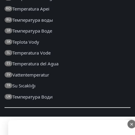
Temperatura Apei
RO
Температура воды
RU
Температура Воде
SR
Teplota Vody
SK
Temperatura Vode
SL
Temperatura del Agua
ES
Vattentemperatur
SV
Su Sıcaklığı
TR
Температура Води
UK
2014 - 2026 © sk.seatemperature.net – Všetky práva
×
×
vyhradené