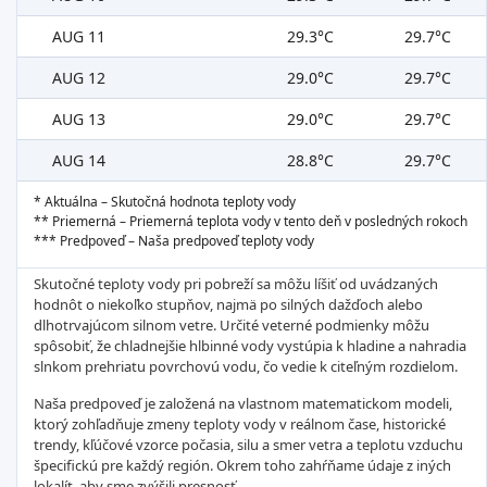
AUG 11
29.3°C
29.7°C
AUG 12
29.0°C
29.7°C
AUG 13
29.0°C
29.7°C
AUG 14
28.8°C
29.7°C
* Aktuálna – Skutočná hodnota teploty vody
** Priemerná – Priemerná teplota vody v tento deň v posledných rokoch
*** Predpoveď – Naša predpoveď teploty vody
Skutočné teploty vody pri pobreží sa môžu líšiť od uvádzaných
hodnôt o niekoľko stupňov, najmä po silných dažďoch alebo
dlhotrvajúcom silnom vetre. Určité veterné podmienky môžu
spôsobiť, že chladnejšie hlbinné vody vystúpia k hladine a nahradia
slnkom prehriatu povrchovú vodu, čo vedie k citeľným rozdielom.
Naša predpoveď je založená na vlastnom matematickom modeli,
ktorý zohľadňuje zmeny teploty vody v reálnom čase, historické
trendy, kľúčové vzorce počasia, silu a smer vetra a teplotu vzduchu
špecifickú pre každý región. Okrem toho zahŕňame údaje z iných
lokalít, aby sme zvýšili presnosť.