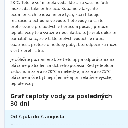
28°C. Toto je veľmi teplá voda, ktorá sa väčšine ľudí
môže zdať takmer horúca. Kúpanie v takýchto
podmienkach je ideálne pre tých, ktorí hľadajú
relaxáciu a pohodlie vo vode. Tieto vody sú často
preferované pre oddych v horúcom počasí, pretože
teplota vody telo výrazne neochladzuje. Je však dôležité
pamätať na to, že v takto teplých vodách je nutná
opatrnosť, pretože dlhodobý pobyt bez odpočinku môže
viesť k prehriatiu.
Je dôležité poznamenať, že tieto tipy a odporúčania na
plávanie platia len za dobrého počasia. Keď je teplota
vzduchu nižšia ako 20°C a niekedy aj nižšia ako 25°C,
plávanie môže byť nepríjemné aj pri relatívne vysokej
teplote vody.
Graf teploty vody za posledných
30 dní
Od 7. júla do 7. augusta
32°