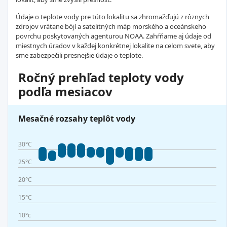
Údaje o teplote vody pre túto lokalitu sa zhromažďujú z rôznych
zdrojov vrátane bójí a satelitných máp morského a oceánskeho
povrchu poskytovaných agenturou NOAA. Zahŕňame aj údaje od
miestnych úradov v každej konkrétnej lokalite na celom svete, aby
sme zabezpečili presnejšie údaje o teplote.
Ročný prehľad teploty vody
podľa mesiacov
Mesačné rozsahy teplôt vody
30°C
25°C
20°C
15°C
10°c