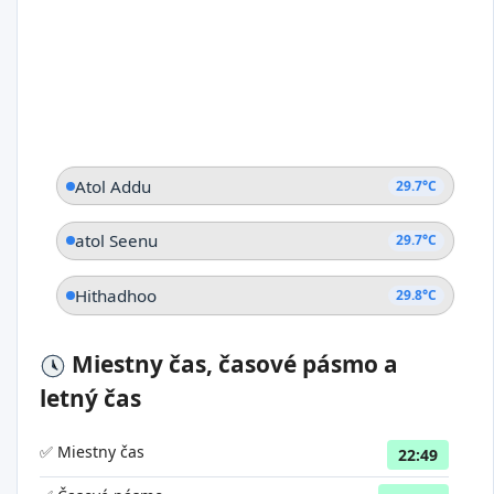
Atol Addu
29.7°C
atol Seenu
29.7°C
Hithadhoo
29.8°C
Miestny čas, časové pásmo a
letný čas
✅ Miestny čas
22:49