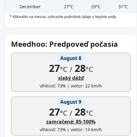
December
27°C
29°C
31°C
* Kliknutím na mesiac zobrazíte podrobné údaje o teplote vody.
Meedhoo: Predpoveď počasia
August 8
27
28
°C
/
°C
slabý dážď
vlhkosť: 73% | vietor: 22 km/h
August 9
27
28
°C
/
°C
zamračené: 85-100%
vlhkosť: 73% | vietor: 14 km/h