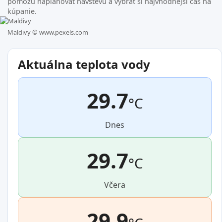
pomôžu naplánovať návštevu a vybrať si najvhodnejší čas na
kúpanie.
Maldivy ©
www.pexels.com
Aktuálna teplota vody
29.7
°C
Dnes
29.7
°C
Včera
29.9