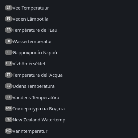
Vee Temperatuur
ET
Veden Lämpötila
FI
Température de l'Eau
FR
Wassertemperatur
DE
Θερμοκρασία Νερού
EL
Vízhőmérséklet
HU
Temperatura dell'Acqua
IT
Ūdens Temperatūra
LV
Vandens Temperatūra
LT
Температура на Водата
MK
New Zealand Watertemp
NZ
Vanntemperatur
NO