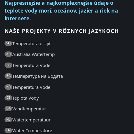
Najpresnejšie a najkomplexnejšie údaje o
teplote vody morí, oceánov, jazier a riek na
internete.
NAŠE PROJEKTY V RÔZNYCH JAZYKOCH
Temperatura e Ujit
SQ
Australia Watertemp
AU
Temperatura Vode
BS
Температура на Водата
BG
Temperatura Vode
HR
Teplota Vody
CS
Vandtemperatur
DA
Watertemperatuur
NL
Water Temperature
EN