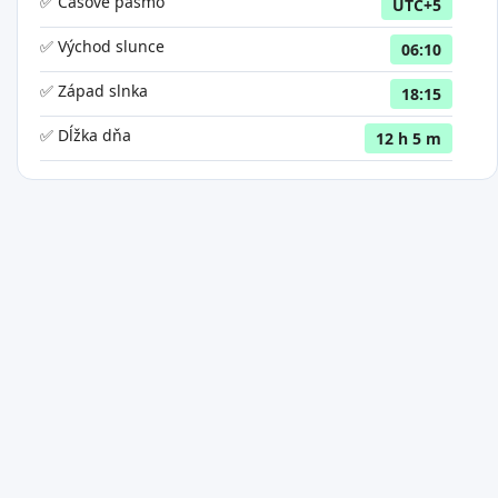
✅ Časové pásmo
UTC+5
✅ Východ slunce
06:10
✅ Západ slnka
18:15
✅ Dĺžka dňa
12 h 5 m