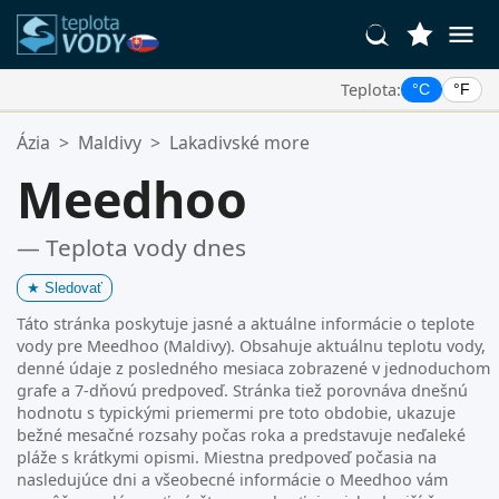
Teplota:
°C
°F
Vaše Obľúbené Lokality:
Ázia
>
Maldivy
>
Lakadivské more
Váš zoznam obľúbených je prázdny.
Meedhoo
— Teplota vody dnes
★
Sledovať
Táto stránka poskytuje jasné a aktuálne informácie o teplote
vody pre Meedhoo (Maldivy). Obsahuje aktuálnu teplotu vody,
denné údaje z posledného mesiaca zobrazené v jednoduchom
grafe a 7-dňovú predpoveď. Stránka tiež porovnáva dnešnú
hodnotu s typickými priemermi pre toto obdobie, ukazuje
bežné mesačné rozsahy počas roka a predstavuje neďaleké
pláže s krátkymi opismi. Miestna predpoveď počasia na
nasledujúce dni a všeobecné informácie o Meedhoo vám