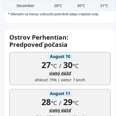
December
28°C
30°C
31°C
* Kliknutím na mesiac zobrazíte podrobné údaje o teplote vody.
Ostrov Perhentian:
Predpoveď počasia
August 10
27
30
°C
/
°C
slabý dážď
vlhkosť: 75% | vietor: 7 km/h
August 11
28
29
°C
/
°C
slabý dážď