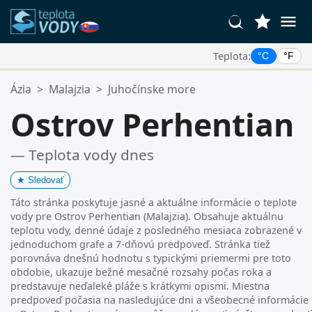
Teplota:
°C
°F
Vaše Obľúbené Lokality:
Ázia
>
Malajzia
>
Juhočínske more
Váš zoznam obľúbených je prázdny.
Ostrov Perhentian
— Teplota vody dnes
★
Sledovať
Táto stránka poskytuje jasné a aktuálne informácie o teplote
vody pre Ostrov Perhentian (Malajzia). Obsahuje aktuálnu
teplotu vody, denné údaje z posledného mesiaca zobrazené v
jednoduchom grafe a 7-dňovú predpoveď. Stránka tiež
porovnáva dnešnú hodnotu s typickými priemermi pre toto
obdobie, ukazuje bežné mesačné rozsahy počas roka a
predstavuje neďaleké pláže s krátkymi opismi. Miestna
predpoveď počasia na nasledujúce dni a všeobecné informácie