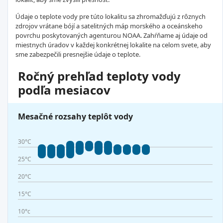
Údaje o teplote vody pre túto lokalitu sa zhromažďujú z rôznych
zdrojov vrátane bójí a satelitných máp morského a oceánskeho
povrchu poskytovaných agenturou NOAA. Zahŕňame aj údaje od
miestnych úradov v každej konkrétnej lokalite na celom svete, aby
sme zabezpečili presnejšie údaje o teplote.
Ročný prehľad teploty vody
podľa mesiacov
Mesačné rozsahy teplôt vody
30°C
25°C
20°C
15°C
10°c