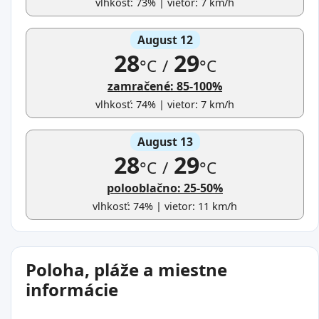
vlhkosť: 73% | vietor: 7 km/h
August 12
28
29
°C
/
°C
zamračené: 85-100%
vlhkosť: 74% | vietor: 7 km/h
August 13
28
29
°C
/
°C
polooblačno: 25-50%
vlhkosť: 74% | vietor: 11 km/h
Poloha, pláže a miestne
informácie