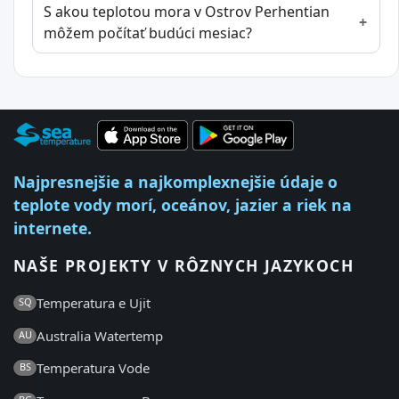
S akou teplotou mora v Ostrov Perhentian
môžem počítať budúci mesiac?
Najpresnejšie a najkomplexnejšie údaje o
teplote vody morí, oceánov, jazier a riek na
internete.
NAŠE PROJEKTY V RÔZNYCH JAZYKOCH
Temperatura e Ujit
SQ
Australia Watertemp
AU
Temperatura Vode
BS