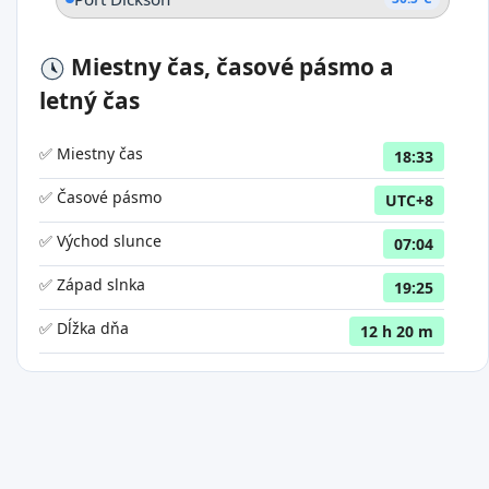
Miestny čas, časové pásmo a
letný čas
✅ Miestny čas
18:33
✅ Časové pásmo
UTC+8
✅ Východ slunce
07:04
✅ Západ slnka
19:25
✅ Dĺžka dňa
12 h 20 m