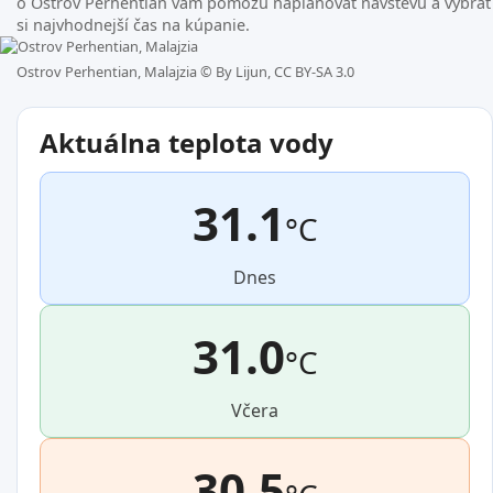
o Ostrov Perhentian vám pomôžu naplánovať návštevu a vybrať
si najvhodnejší čas na kúpanie.
Ostrov Perhentian, Malajzia ©
By Lijun, CC BY-SA 3.0
Aktuálna teplota vody
31.1
°C
Dnes
31.0
°C
Včera
30.5