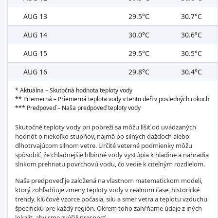
AUG 13
29.5°C
30.7°C
AUG 14
30.0°C
30.6°C
AUG 15
29.5°C
30.5°C
AUG 16
29.8°C
30.4°C
* Aktuálna – Skutočná hodnota teploty vody
** Priemerná – Priemerná teplota vody v tento deň v posledných rokoch
*** Predpoveď – Naša predpoveď teploty vody
Skutočné teploty vody pri pobreží sa môžu líšiť od uvádzaných
hodnôt o niekoľko stupňov, najmä po silných dažďoch alebo
dlhotrvajúcom silnom vetre. Určité veterné podmienky môžu
spôsobiť, že chladnejšie hlbinné vody vystúpia k hladine a nahradia
slnkom prehriatu povrchovú vodu, čo vedie k citeľným rozdielom.
Naša predpoveď je založená na vlastnom matematickom modeli,
ktorý zohľadňuje zmeny teploty vody v reálnom čase, historické
trendy, kľúčové vzorce počasia, silu a smer vetra a teplotu vzduchu
špecifickú pre každý región. Okrem toho zahŕňame údaje z iných
lokalít, aby sme zvýšili presnosť.