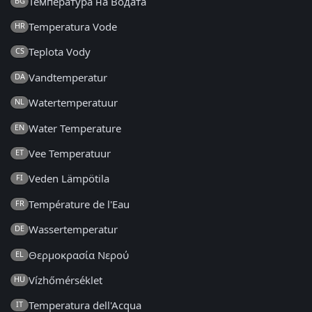
Температура на Водата
BG
Temperatura Vode
HR
Teplota Vody
CS
Vandtemperatur
DA
Watertemperatuur
NL
Water Temperature
EN
Vee Temperatuur
ET
Veden Lämpötila
FI
Température de l'Eau
FR
Wassertemperatur
DE
Θερμοκρασία Νερού
EL
Vízhőmérséklet
HU
Temperatura dell'Acqua
IT