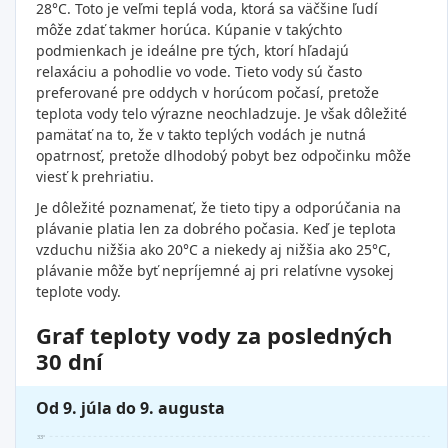
28°C. Toto je veľmi teplá voda, ktorá sa väčšine ľudí
môže zdať takmer horúca. Kúpanie v takýchto
podmienkach je ideálne pre tých, ktorí hľadajú
relaxáciu a pohodlie vo vode. Tieto vody sú často
preferované pre oddych v horúcom počasí, pretože
teplota vody telo výrazne neochladzuje. Je však dôležité
pamätať na to, že v takto teplých vodách je nutná
opatrnosť, pretože dlhodobý pobyt bez odpočinku môže
viesť k prehriatiu.
Je dôležité poznamenať, že tieto tipy a odporúčania na
plávanie platia len za dobrého počasia. Keď je teplota
vzduchu nižšia ako 20°C a niekedy aj nižšia ako 25°C,
plávanie môže byť nepríjemné aj pri relatívne vysokej
teplote vody.
Graf teploty vody za posledných
30 dní
Od 9. júla do 9. augusta
33°