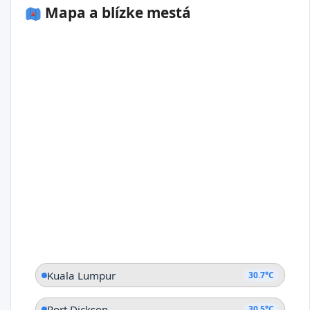
Mapa a blízke mestá
Kuala Lumpur
30.7°C
Port Dickson
30.5°C