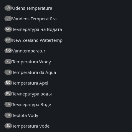
Ūdens Temperatūra
LV
Vandens Temperatūra
LT
Температура на Водата
MK
New Zealand Watertemp
NZ
Vanntemperatur
NO
Temperatura Wody
PL
Temperatura da Água
PT
Temperatura Apei
RO
Температура воды
RU
Температура Воде
SR
Teplota Vody
SK
Temperatura Vode
SL