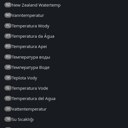
New Zealand Watertemp
NZ
Vanntemperatur
NO
Temperatura Wody
PL
Temperatura da Água
PT
Temperatura Apei
RO
Температура воды
RU
Температура Воде
SR
Teplota Vody
SK
Temperatura Vode
SL
Temperatura del Agua
ES
Vattentemperatur
SV
Su Sıcaklığı
TR