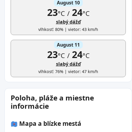
August 10
23
24
°C
/
°C
slabý dážď
vlhkosť: 80% | vietor: 43 km/h
August 11
23
24
°C
/
°C
slabý dážď
vlhkosť: 76% | vietor: 47 km/h
Poloha, pláže a miestne
informácie
Mapa a blízke mestá