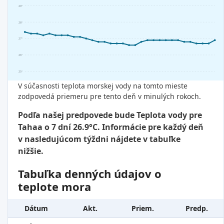
29°
28°
27°
26°
25°
V súčasnosti teplota morskej vody na tomto mieste
zodpovedá priemeru pre tento deň v minulých rokoch.
Podľa našej predpovede bude Teplota vody pre
Tahaa o 7 dní 26.9°C. Informácie pre každý deň
v nasledujúcom týždni nájdete v tabuľke
nižšie.
Tabuľka denných údajov o
teplote mora
Dátum
Akt.
Priem.
Predp.