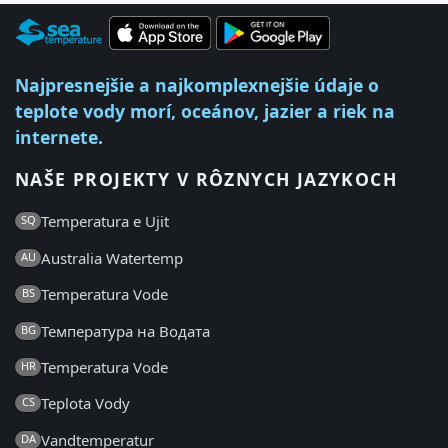
Najpresnejšie a najkomplexnejšie údaje o
teplote vody morí, oceánov, jazier a riek na
internete.
NAŠE PROJEKTY V RÔZNYCH JAZYKOCH
Temperatura e Ujit
SQ
Australia Watertemp
AU
Temperatura Vode
BS
Температура на Водата
BG
Temperatura Vode
HR
Teplota Vody
CS
Vandtemperatur
DA