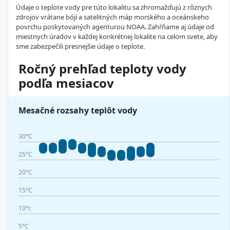
Údaje o teplote vody pre túto lokalitu sa zhromažďujú z rôznych
zdrojov vrátane bójí a satelitných máp morského a oceánskeho
povrchu poskytovaných agenturou NOAA. Zahŕňame aj údaje od
miestnych úradov v každej konkrétnej lokalite na celom svete, aby
sme zabezpečili presnejšie údaje o teplote.
Ročný prehľad teploty vody
podľa mesiacov
Mesačné rozsahy teplôt vody
30°C
25°C
20°C
15°C
10°c
5°C