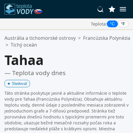
Teplota:
°C
°F
Vaše Obľúbené Lokality:
Austrália a tichomorské ostrovy
>
Francúzska Polynézia
Váš zoznam obľúbených je prázdny.
>
Tichý oceán
Tahaa
— Teplota vody dnes
★
Sledovať
Táto stránka poskytuje jasné a aktuálne informácie o teplote
vody pre Tahaa (Francúzska Polynézia). Obsahuje aktuálnu
teplotu vody, denné údaje z posledného mesiaca zobrazené v
jednoduchom grafe a 7-dňovú predpoveď. Stránka tiež
porovnáva dnešnú hodnotu s typickými priemermi pre toto
obdobie, ukazuje bežné mesačné rozsahy počas roka a
predstavuje neďaleké pláže s krátkymi opismi. Miestna