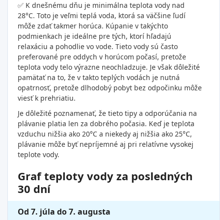
✅ K dnešnému dňu je minimálna teplota vody nad
28°C. Toto je veľmi teplá voda, ktorá sa väčšine ľudí
môže zdať takmer horúca. Kúpanie v takýchto
podmienkach je ideálne pre tých, ktorí hľadajú
relaxáciu a pohodlie vo vode. Tieto vody sú často
preferované pre oddych v horúcom počasí, pretože
teplota vody telo výrazne neochladzuje. Je však dôležité
pamätať na to, že v takto teplých vodách je nutná
opatrnosť, pretože dlhodobý pobyt bez odpočinku môže
viesť k prehriatiu.
Je dôležité poznamenať, že tieto tipy a odporúčania na
plávanie platia len za dobrého počasia. Keď je teplota
vzduchu nižšia ako 20°C a niekedy aj nižšia ako 25°C,
plávanie môže byť nepríjemné aj pri relatívne vysokej
teplote vody.
Graf teploty vody za posledných
30 dní
Od 7. júla do 7. augusta