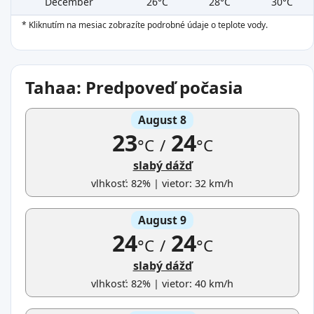
December
26°C
28°C
30°C
* Kliknutím na mesiac zobrazíte podrobné údaje o teplote vody.
Tahaa: Predpoveď počasia
August 8
23
24
°C
/
°C
slabý dážď
vlhkosť: 82% | vietor: 32 km/h
August 9
24
24
°C
/
°C
slabý dážď
vlhkosť: 82% | vietor: 40 km/h