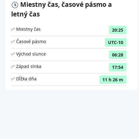
Miestny čas, časové pásmo a
letný čas
✅ Miestny čas
20:25
✅ Časové pásmo
UTC-10
✅ Východ slunce
06:28
✅ Západ slnka
17:54
✅ Dĺžka dňa
11 h 26 m