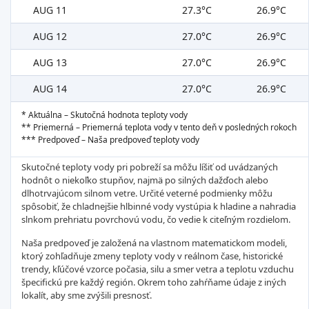
AUG 11
27.3°C
26.9°C
AUG 12
27.0°C
26.9°C
AUG 13
27.0°C
26.9°C
AUG 14
27.0°C
26.9°C
* Aktuálna – Skutočná hodnota teploty vody
** Priemerná – Priemerná teplota vody v tento deň v posledných rokoch
*** Predpoveď – Naša predpoveď teploty vody
Skutočné teploty vody pri pobreží sa môžu líšiť od uvádzaných
hodnôt o niekoľko stupňov, najmä po silných dažďoch alebo
dlhotrvajúcom silnom vetre. Určité veterné podmienky môžu
spôsobiť, že chladnejšie hlbinné vody vystúpia k hladine a nahradia
slnkom prehriatu povrchovú vodu, čo vedie k citeľným rozdielom.
Naša predpoveď je založená na vlastnom matematickom modeli,
ktorý zohľadňuje zmeny teploty vody v reálnom čase, historické
trendy, kľúčové vzorce počasia, silu a smer vetra a teplotu vzduchu
špecifickú pre každý región. Okrem toho zahŕňame údaje z iných
lokalít, aby sme zvýšili presnosť.