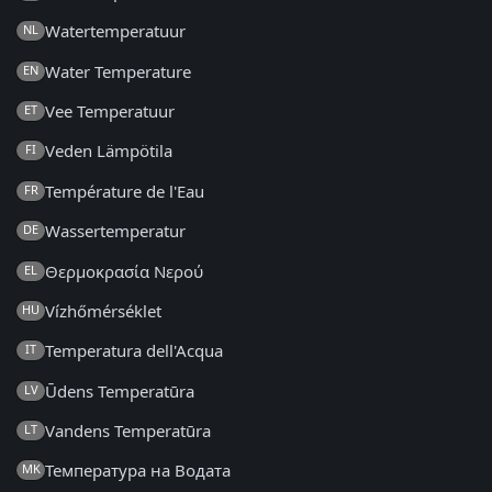
Watertemperatuur
NL
Water Temperature
EN
Vee Temperatuur
ET
Veden Lämpötila
FI
Température de l'Eau
FR
Wassertemperatur
DE
Θερμοκρασία Νερού
EL
Vízhőmérséklet
HU
Temperatura dell'Acqua
IT
Ūdens Temperatūra
LV
Vandens Temperatūra
LT
Температура на Водата
MK