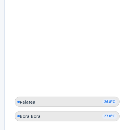
Raiatea
26.8°C
Bora Bora
27.0°C