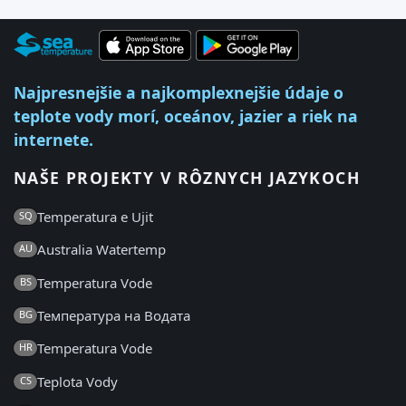
Najpresnejšie a najkomplexnejšie údaje o
teplote vody morí, oceánov, jazier a riek na
internete.
NAŠE PROJEKTY V RÔZNYCH JAZYKOCH
Temperatura e Ujit
SQ
Australia Watertemp
AU
Temperatura Vode
BS
Температура на Водата
BG
Temperatura Vode
HR
Teplota Vody
CS