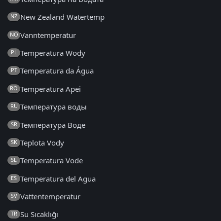
New Zealand Watertemp
NZ
Vanntemperatur
NO
Temperatura Wody
PL
Temperatura da Água
PT
Temperatura Apei
RO
Температура воды
RU
Температура Воде
SR
Teplota Vody
SK
Temperatura Vode
SL
Temperatura del Agua
ES
Vattentemperatur
SV
Su Sıcaklığı
TR