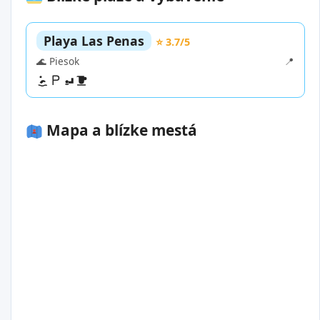
Playa Las Penas
⭐ 3.7/5
🌊 Piesok
📍
Mapa a blízke mestá