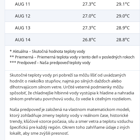
AUG 11
27.3°C
29.1°C
AUG 12
27.0°C
29.0°C
AUG 13
27.3°C
28.9°C
AUG 14
26.8°C
28.8°C
* Aktuálna – Skutočná hodnota teploty vody
** Priemerná – Priemerná teplota vody v tento deň v posledných rokoch
*** Predpoveď – Naša predpoveď teploty vody
Skutočné teploty vody pri pobreží sa môžu líšiť od uvádzaných
hodnôt o niekoľko stupňov, najmä po silných dažďoch alebo
dlhotrvajúcom silnom vetre. Určité veterné podmienky môžu
spôsobiť, že chladnejšie hlbinné vody vystúpia k hladine a nahradia
slnkom prehriatu povrchovú vodu, čo vedie k citeľným rozdielom.
Naša predpoveď je založená na vlastnom matematickom modeli,
ktorý zohľadňuje zmeny teploty vody v reálnom čase, historické
trendy, kľúčové vzorce počasia, silu a smer vetra a teplotu vzduchu
špecifickú pre každý región. Okrem toho zahŕňame údaje z iných
lokalít, aby sme zvýšili presnosť.