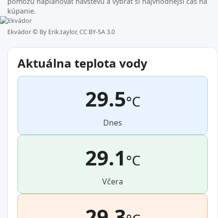
pomôžu naplánovať návštevu a vybrať si najvhodnejší čas na
kúpanie.
Ekvádor ©
By Erik.taylor, CC BY-SA 3.0
Aktuálna teplota vody
29.5
°C
Dnes
29.1
°C
Včera
29.3