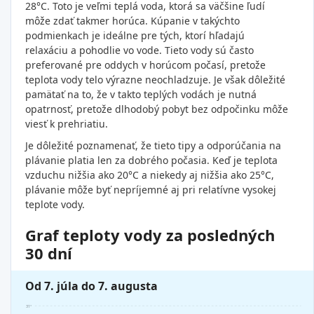
28°C. Toto je veľmi teplá voda, ktorá sa väčšine ľudí
môže zdať takmer horúca. Kúpanie v takýchto
podmienkach je ideálne pre tých, ktorí hľadajú
relaxáciu a pohodlie vo vode. Tieto vody sú často
preferované pre oddych v horúcom počasí, pretože
teplota vody telo výrazne neochladzuje. Je však dôležité
pamätať na to, že v takto teplých vodách je nutná
opatrnosť, pretože dlhodobý pobyt bez odpočinku môže
viesť k prehriatiu.
Je dôležité poznamenať, že tieto tipy a odporúčania na
plávanie platia len za dobrého počasia. Keď je teplota
vzduchu nižšia ako 20°C a niekedy aj nižšia ako 25°C,
plávanie môže byť nepríjemné aj pri relatívne vysokej
teplote vody.
Graf teploty vody za posledných
30 dní
Od 7. júla do 7. augusta
31°