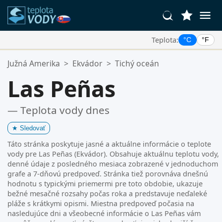
Teplota:
°C
°F
Vaše Obľúbené Lokality:
Južná Amerika
>
Ekvádor
>
Tichý oceán
Váš zoznam obľúbených je prázdny.
Las Peñas
— Teplota vody dnes
★
Sledovať
Táto stránka poskytuje jasné a aktuálne informácie o teplote
vody pre Las Peñas (Ekvádor). Obsahuje aktuálnu teplotu vody,
denné údaje z posledného mesiaca zobrazené v jednoduchom
grafe a 7-dňovú predpoveď. Stránka tiež porovnáva dnešnú
hodnotu s typickými priemermi pre toto obdobie, ukazuje
bežné mesačné rozsahy počas roka a predstavuje neďaleké
pláže s krátkymi opismi. Miestna predpoveď počasia na
nasledujúce dni a všeobecné informácie o Las Peñas vám