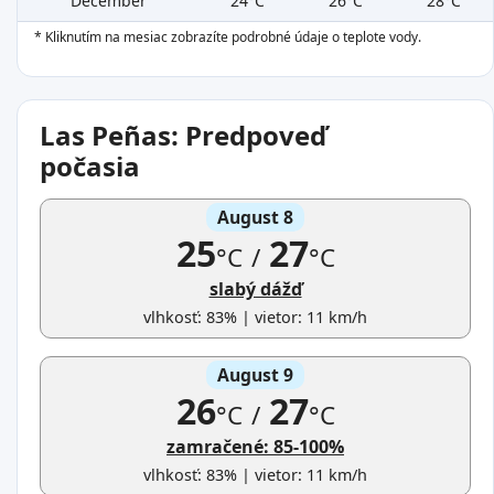
December
24°C
26°C
28°C
* Kliknutím na mesiac zobrazíte podrobné údaje o teplote vody.
Las Peñas: Predpoveď
počasia
August 8
25
27
°C
/
°C
slabý dážď
vlhkosť: 83% | vietor: 11 km/h
August 9
26
27
°C
/
°C
zamračené: 85-100%
vlhkosť: 83% | vietor: 11 km/h