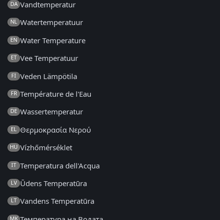
Vandtemperatur
DA
Watertemperatuur
NL
Water Temperature
EN
Vee Temperatuur
ET
Veden Lämpötila
FI
Température de l'Eau
FR
Wassertemperatur
DE
Θερμοκρασία Νερού
EL
Vízhőmérséklet
HU
Temperatura dell'Acqua
IT
Ūdens Temperatūra
LV
Vandens Temperatūra
LT
Температура на Водата
MK