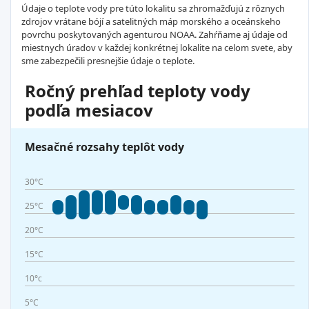
Údaje o teplote vody pre túto lokalitu sa zhromažďujú z rôznych
zdrojov vrátane bójí a satelitných máp morského a oceánskeho
povrchu poskytovaných agenturou NOAA. Zahŕňame aj údaje od
miestnych úradov v každej konkrétnej lokalite na celom svete, aby
sme zabezpečili presnejšie údaje o teplote.
Ročný prehľad teploty vody
podľa mesiacov
Mesačné rozsahy teplôt vody
30°C
25°C
20°C
15°C
10°c
5°C