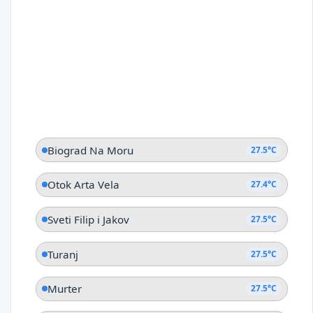
Biograd Na Moru
27.5°C
Otok Arta Vela
27.4°C
Sveti Filip i Jakov
27.5°C
Turanj
27.5°C
Murter
27.5°C