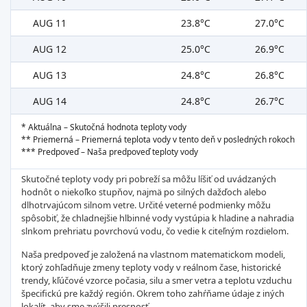
AUG 11
23.8°C
27.0°C
AUG 12
25.0°C
26.9°C
AUG 13
24.8°C
26.8°C
AUG 14
24.8°C
26.7°C
* Aktuálna – Skutočná hodnota teploty vody
** Priemerná – Priemerná teplota vody v tento deň v posledných rokoch
*** Predpoveď – Naša predpoveď teploty vody
Skutočné teploty vody pri pobreží sa môžu líšiť od uvádzaných
hodnôt o niekoľko stupňov, najmä po silných dažďoch alebo
dlhotrvajúcom silnom vetre. Určité veterné podmienky môžu
spôsobiť, že chladnejšie hlbinné vody vystúpia k hladine a nahradia
slnkom prehriatu povrchovú vodu, čo vedie k citeľným rozdielom.
Naša predpoveď je založená na vlastnom matematickom modeli,
ktorý zohľadňuje zmeny teploty vody v reálnom čase, historické
trendy, kľúčové vzorce počasia, silu a smer vetra a teplotu vzduchu
špecifickú pre každý región. Okrem toho zahŕňame údaje z iných
lokalít, aby sme zvýšili presnosť.