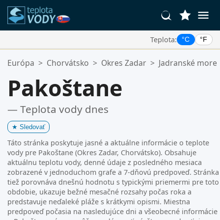
Teplota:
°C
°F
Vaše Obľúbené Lokality:
Európa
>
Chorvátsko
>
Okres Zadar
>
Jadranské more
Váš zoznam obľúbených je prázdny.
Pakoštane
— Teplota vody dnes
★
Sledovať
Táto stránka poskytuje jasné a aktuálne informácie o teplote
vody pre Pakoštane (Okres Zadar, Chorvátsko). Obsahuje
aktuálnu teplotu vody, denné údaje z posledného mesiaca
zobrazené v jednoduchom grafe a 7-dňovú predpoveď. Stránka
tiež porovnáva dnešnú hodnotu s typickými priemermi pre toto
obdobie, ukazuje bežné mesačné rozsahy počas roka a
predstavuje neďaleké pláže s krátkymi opismi. Miestna
predpoveď počasia na nasledujúce dni a všeobecné informácie