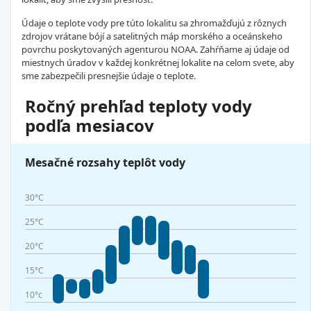
Údaje o teplote vody pre túto lokalitu sa zhromažďujú z rôznych
zdrojov vrátane bójí a satelitných máp morského a oceánskeho
povrchu poskytovaných agenturou NOAA. Zahŕňame aj údaje od
miestnych úradov v každej konkrétnej lokalite na celom svete, aby
sme zabezpečili presnejšie údaje o teplote.
Ročný prehľad teploty vody
podľa mesiacov
Mesačné rozsahy teplôt vody
30°C
25°C
20°C
15°C
10°c