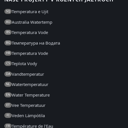
Temperatura e Ujit
SQ
Australia Watertemp
AU
Temperatura Vode
BS
Температура на Водата
BG
Temperatura Vode
HR
Teplota Vody
CS
Vandtemperatur
DA
Watertemperatuur
NL
Water Temperature
EN
Vee Temperatuur
ET
Veden Lämpötila
FI
Température de l'Eau
FR