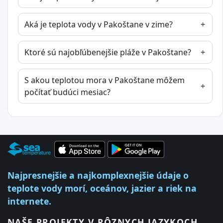
Aká je teplota vody v Pakoštane v zime?
Ktoré sú najobľúbenejšie pláže v Pakoštane?
S akou teplotou mora v Pakoštane môžem
počítať budúci mesiac?
Najpresnejšie a najkomplexnejšie údaje o
teplote vody morí, oceánov, jazier a riek na
internete.
NAŠE PROJEKTY V RÔZNYCH JAZYKOCH