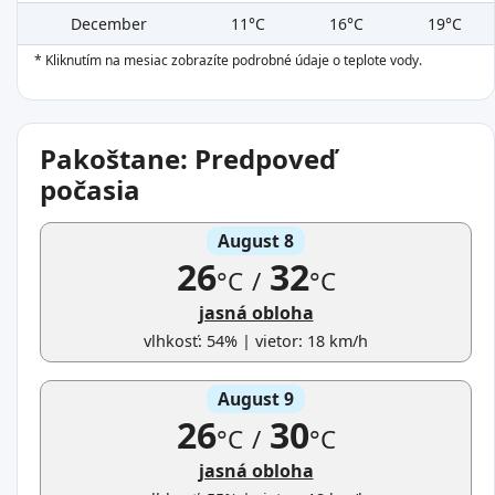
December
11°C
16°C
19°C
* Kliknutím na mesiac zobrazíte podrobné údaje o teplote vody.
Pakoštane: Predpoveď
počasia
August 8
26
32
°C
/
°C
jasná obloha
vlhkosť: 54% | vietor: 18 km/h
August 9
26
30
°C
/
°C
jasná obloha