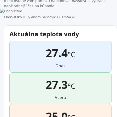
o Pakoštane vám pomôžu naplánovať návštevu a vybrať si
najvhodnejší čas na kúpanie.
Chorvátsko ©
By Andro Galinovic, CC BY-SA 4.0
Aktuálna teplota vody
27.4
°C
Dnes
27.3
°C
Včera
25.0