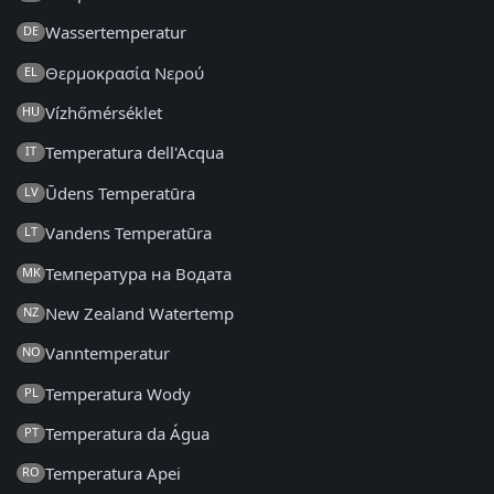
Wassertemperatur
DE
Θερμοκρασία Νερού
EL
Vízhőmérséklet
HU
Temperatura dell'Acqua
IT
Ūdens Temperatūra
LV
Vandens Temperatūra
LT
Температура на Водата
MK
New Zealand Watertemp
NZ
Vanntemperatur
NO
Temperatura Wody
PL
Temperatura da Água
PT
Temperatura Apei
RO