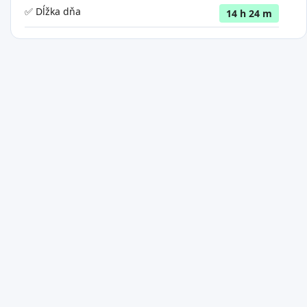
✅ Dĺžka dňa
14 h 24 m