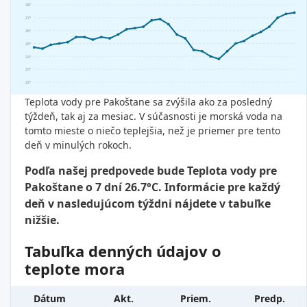
28°
27°
26°
25°
24°
23°
22°
Teplota vody pre Pakoštane sa zvýšila ako za posledný
týždeň, tak aj za mesiac. V súčasnosti je morská voda na
tomto mieste o niečo teplejšia, než je priemer pre tento
deň v minulých rokoch.
Podľa našej predpovede bude Teplota vody pre
Pakoštane o 7 dní 26.7°C. Informácie pre každý
deň v nasledujúcom týždni nájdete v tabuľke
nižšie.
Tabuľka denných údajov o
teplote mora
Dátum
Akt.
Priem.
Predp.