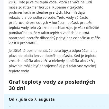
28°C. Toto je veľmi teplá voda, ktorá sa väčšine ľudí
môže zdať takmer horúca. Kúpanie v takýchto
podmienkach je ideálne pre tých, ktorí hľadajú
relaxáciu a pohodlie vo vode. Tieto vody sú často
preferované pre oddych v horúcom počasí, pretože
teplota vody telo výrazne neochladzuje. Je však dôležité
pamätať na to, že v takto teplých vodách je nutná
opatrnosť, pretože dlhodobý pobyt bez odpočinku môže
viesť k prehriatiu.
Je dôležité poznamenať, že tieto tipy a odporúčania na
plávanie platia len za dobrého počasia. Keď je teplota
vzduchu nižšia ako 20°C a niekedy aj nižšia ako 25°C,
plávanie môže byť nepríjemné aj pri relatívne vysokej
teplote vody.
Graf teploty vody za posledných
30 dní
Od 7. júla do 7. augusta
29°