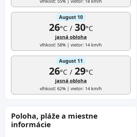
vlhkosť: 55% | vietor: 18 km/h
August 10
26
30
°C
/
°C
jasná obloha
vlhkosť: 58% | vietor: 14 km/h
August 11
26
29
°C
/
°C
jasná obloha
vlhkosť: 62% | vietor: 14 km/h
Poloha, pláže a miestne
informácie