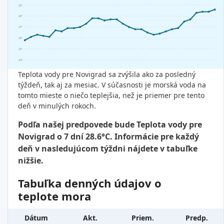
29°
28°
27°
26°
25°
24°
Teplota vody pre Novigrad sa zvýšila ako za posledný
týždeň, tak aj za mesiac. V súčasnosti je morská voda na
tomto mieste o niečo teplejšia, než je priemer pre tento
deň v minulých rokoch.
Podľa našej predpovede bude Teplota vody pre
Novigrad o 7 dní 28.6°C. Informácie pre každý
deň v nasledujúcom týždni nájdete v tabuľke
nižšie.
Tabuľka denných údajov o
teplote mora
Dátum
Akt.
Priem.
Predp.