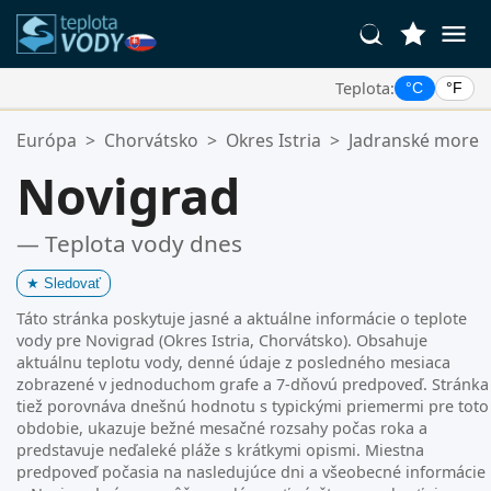
Teplota:
°C
°F
Vaše Obľúbené Lokality:
Európa
>
Chorvátsko
>
Okres Istria
>
Jadranské more
Váš zoznam obľúbených je prázdny.
Novigrad
— Teplota vody dnes
★
Sledovať
Táto stránka poskytuje jasné a aktuálne informácie o teplote
vody pre Novigrad (Okres Istria, Chorvátsko). Obsahuje
aktuálnu teplotu vody, denné údaje z posledného mesiaca
zobrazené v jednoduchom grafe a 7-dňovú predpoveď. Stránka
tiež porovnáva dnešnú hodnotu s typickými priemermi pre toto
obdobie, ukazuje bežné mesačné rozsahy počas roka a
predstavuje neďaleké pláže s krátkymi opismi. Miestna
predpoveď počasia na nasledujúce dni a všeobecné informácie