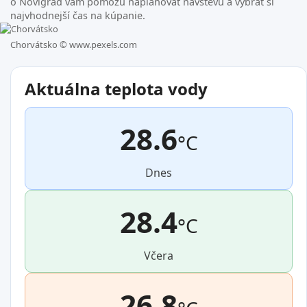
o Novigrad vám pomôžu naplánovať návštevu a vybrať si
najvhodnejší čas na kúpanie.
Chorvátsko ©
www.pexels.com
Aktuálna teplota vody
28.6
°C
Dnes
28.4
°C
Včera
26.8