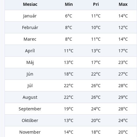
Mesiac
Min
Pri
Max
Január
6°C
11°C
14°C
Február
8°C
10°C
12°C
Marec
8°C
11°C
14°C
Apríl
11°C
13°C
17°C
Máj
13°C
17°C
23°C
Jún
18°C
22°C
27°C
Júl
22°C
26°C
28°C
August
22°C
26°C
29°C
September
19°C
24°C
28°C
Október
13°C
20°C
24°C
November
14°C
18°C
20°C