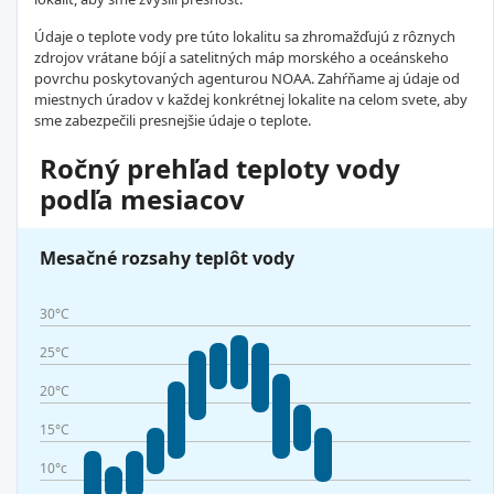
Údaje o teplote vody pre túto lokalitu sa zhromažďujú z rôznych
zdrojov vrátane bójí a satelitných máp morského a oceánskeho
povrchu poskytovaných agenturou NOAA. Zahŕňame aj údaje od
miestnych úradov v každej konkrétnej lokalite na celom svete, aby
sme zabezpečili presnejšie údaje o teplote.
Ročný prehľad teploty vody
podľa mesiacov
Mesačné rozsahy teplôt vody
30°C
25°C
20°C
15°C
10°c