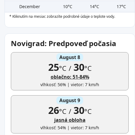
December
10°C
14°C
17°C
* Kliknutím na mesiac zobrazíte podrobné údaje o teplote vody.
Novigrad: Predpoveď počasia
August 8
25
30
°C
/
°C
oblačno: 51-84%
vlhkosť: 56% | vietor: 7 km/h
August 9
26
30
°C
/
°C
jasná obloha
vlhkosť: 54% | vietor: 7 km/h