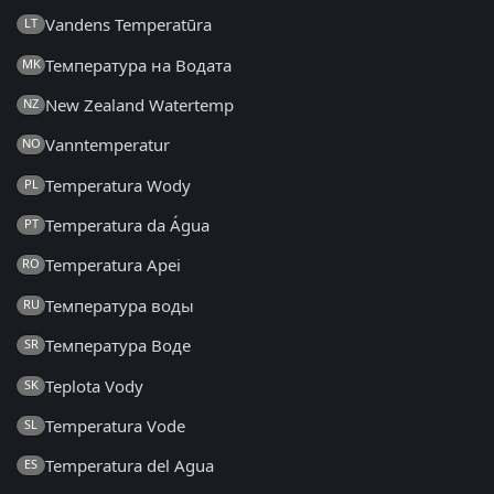
Vandens Temperatūra
LT
Температура на Водата
MK
New Zealand Watertemp
NZ
Vanntemperatur
NO
Temperatura Wody
PL
Temperatura da Água
PT
Temperatura Apei
RO
Температура воды
RU
Температура Воде
SR
Teplota Vody
SK
Temperatura Vode
SL
Temperatura del Agua
ES