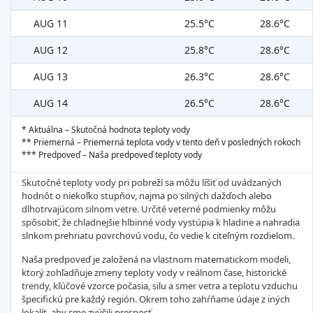
AUG 11
25.5°C
28.6°C
AUG 12
25.8°C
28.6°C
AUG 13
26.3°C
28.6°C
AUG 14
26.5°C
28.6°C
* Aktuálna – Skutočná hodnota teploty vody
** Priemerná – Priemerná teplota vody v tento deň v posledných rokoch
*** Predpoveď – Naša predpoveď teploty vody
Skutočné teploty vody pri pobreží sa môžu líšiť od uvádzaných
hodnôt o niekoľko stupňov, najmä po silných dažďoch alebo
dlhotrvajúcom silnom vetre. Určité veterné podmienky môžu
spôsobiť, že chladnejšie hlbinné vody vystúpia k hladine a nahradia
slnkom prehriatu povrchovú vodu, čo vedie k citeľným rozdielom.
Naša predpoveď je založená na vlastnom matematickom modeli,
ktorý zohľadňuje zmeny teploty vody v reálnom čase, historické
trendy, kľúčové vzorce počasia, silu a smer vetra a teplotu vzduchu
špecifickú pre každý región. Okrem toho zahŕňame údaje z iných
lokalít, aby sme zvýšili presnosť.