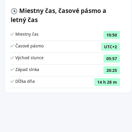
Miestny čas, časové pásmo a
letný čas
✅ Miestny čas
10:50
✅ Časové pásmo
UTC+2
✅ Východ slunce
05:57
✅ Západ slnka
20:25
✅ Dĺžka dňa
14 h 28 m