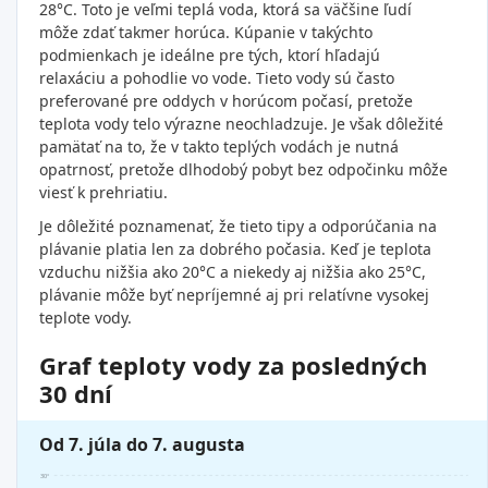
28°C. Toto je veľmi teplá voda, ktorá sa väčšine ľudí
môže zdať takmer horúca. Kúpanie v takýchto
podmienkach je ideálne pre tých, ktorí hľadajú
relaxáciu a pohodlie vo vode. Tieto vody sú často
preferované pre oddych v horúcom počasí, pretože
teplota vody telo výrazne neochladzuje. Je však dôležité
pamätať na to, že v takto teplých vodách je nutná
opatrnosť, pretože dlhodobý pobyt bez odpočinku môže
viesť k prehriatiu.
Je dôležité poznamenať, že tieto tipy a odporúčania na
plávanie platia len za dobrého počasia. Keď je teplota
vzduchu nižšia ako 20°C a niekedy aj nižšia ako 25°C,
plávanie môže byť nepríjemné aj pri relatívne vysokej
teplote vody.
Graf teploty vody za posledných
30 dní
Od 7. júla do 7. augusta
30°