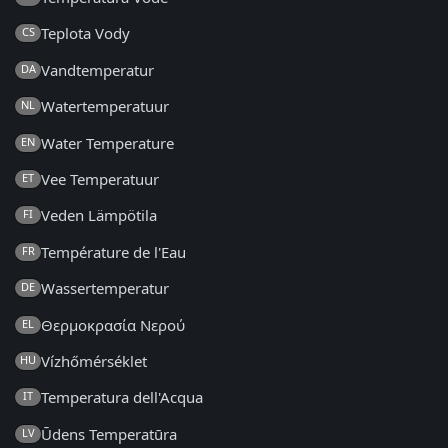
Teplota Vody
CS
Vandtemperatur
DA
Watertemperatuur
NL
Water Temperature
EN
Vee Temperatuur
ET
Veden Lämpötila
FI
Température de l'Eau
FR
Wassertemperatur
DE
Θερμοκρασία Νερού
EL
Vízhőmérséklet
HU
Temperatura dell'Acqua
IT
Ūdens Temperatūra
LV