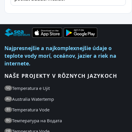
Najpresnejšie a najkomplexnejšie údaje o
teplote vody morí, oceánov, jazier a riek na
internete.
NAŠE PROJEKTY V RÔZNYCH JAZYKOCH
Temperatura e Ujit
SQ
Australia Watertemp
AU
Temperatura Vode
BS
Температура на Водата
BG
Temperatura Vode
HR