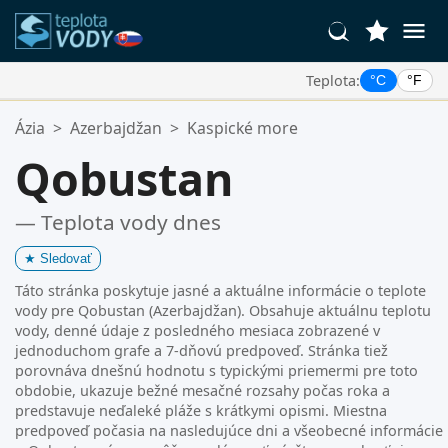
Teplota:
°C
°F
Vaše Obľúbené Lokality:
Ázia
>
Azerbajdžan
>
Kaspické more
Váš zoznam obľúbených je prázdny.
Qobustan
— Teplota vody dnes
★
Sledovať
Táto stránka poskytuje jasné a aktuálne informácie o teplote
vody pre Qobustan (Azerbajdžan). Obsahuje aktuálnu teplotu
vody, denné údaje z posledného mesiaca zobrazené v
jednoduchom grafe a 7-dňovú predpoveď. Stránka tiež
porovnáva dnešnú hodnotu s typickými priemermi pre toto
obdobie, ukazuje bežné mesačné rozsahy počas roka a
predstavuje neďaleké pláže s krátkymi opismi. Miestna
predpoveď počasia na nasledujúce dni a všeobecné informácie