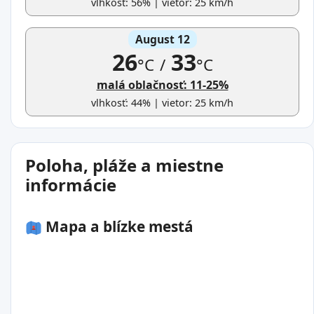
vlhkosť: 56% | vietor: 25 km/h
August 12
26
33
°C
/
°C
malá oblačnosť: 11-25%
vlhkosť: 44% | vietor: 25 km/h
Poloha, pláže a miestne
informácie
Mapa a blízke mestá