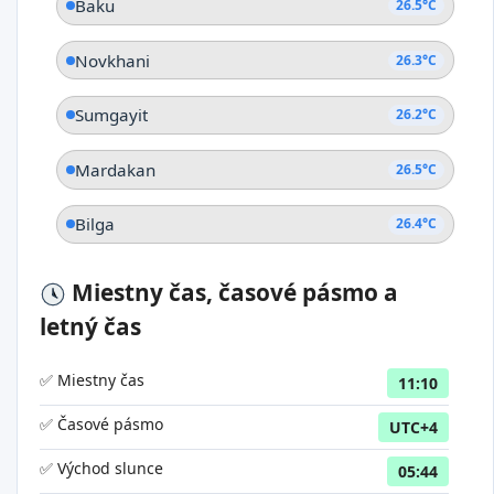
Baku
26.5°C
Novkhani
26.3°C
Sumgayit
26.2°C
Mardakan
26.5°C
Bilga
26.4°C
Miestny čas, časové pásmo a
letný čas
✅ Miestny čas
11:10
✅ Časové pásmo
UTC+4
✅ Východ slunce
05:44