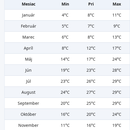
Mesiac
Min
Pri
Max
Január
4°C
8°C
11°C
Február
5°C
7°C
9°C
Marec
6°C
8°C
13°C
Apríl
8°C
12°C
17°C
Máj
14°C
17°C
24°C
Jún
19°C
23°C
28°C
Júl
23°C
26°C
29°C
August
24°C
27°C
29°C
September
20°C
25°C
29°C
Október
16°C
20°C
24°C
November
11°C
16°C
19°C