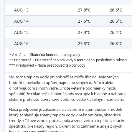
AUG 13
27.8°C
26.6°C
AUG 14
27.5°C
26.5°C
AUG 15
27.3°C
26.4°C
AUG 16
27.3°C
26.3°C
* Aktuálna – Skutočná hodnota teploty vody
** Priemerná – Priemerná teplota vody v tento deň v posledných rokoch
*** Predpoveď – Naša predpoveď teploty vody
Skutočné teploty vody pri pobreží sa môžu líšiť od uvádzaných
hodnôt o niekoľko stupňov, najmä po silných dažďoch alebo
dlhotrvajúcom silnom vetre. Určité veterné podmienky môžu
spôsobiť, že chladnejšie hlbinné vody vystúpia k hladine a nahradia
slnkom prehriatu povrchovú vodu, čo vedie k citeľným rozdielom.
Naša predpoveď je založená na vlastnom matematickom modeli,
ktorý zohľadňuje zmeny teploty vody v reálnom čase, historické
trendy, kľúčové vzorce počasia, silu a smer vetra a teplotu vzduchu
špecifickú pre každý región. Okrem toho zahŕňame údaje z iných
lokalít, aby sme zvýšili presnosť.