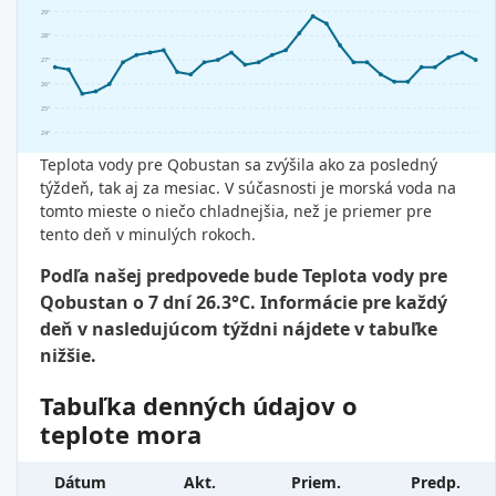
29°
28°
27°
26°
25°
24°
Teplota vody pre Qobustan sa zvýšila ako za posledný
týždeň, tak aj za mesiac. V súčasnosti je morská voda na
tomto mieste o niečo chladnejšia, než je priemer pre
tento deň v minulých rokoch.
Podľa našej predpovede bude Teplota vody pre
Qobustan o 7 dní 26.3°C. Informácie pre každý
deň v nasledujúcom týždni nájdete v tabuľke
nižšie.
Tabuľka denných údajov o
teplote mora
Dátum
Akt.
Priem.
Predp.