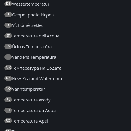
Wassertemperatur
DE
Θερμοκρασία Νερού
EL
Vízhőmérséklet
HU
Temperatura dell'Acqua
IT
Ūdens Temperatūra
LV
Vandens Temperatūra
LT
Температура на Водата
MK
New Zealand Watertemp
NZ
Vanntemperatur
NO
Temperatura Wody
PL
Temperatura da Água
PT
Temperatura Apei
RO