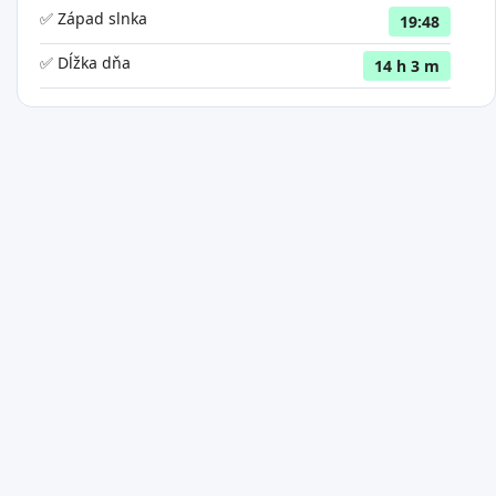
✅ Západ slnka
19:48
✅ Dĺžka dňa
14 h 3 m