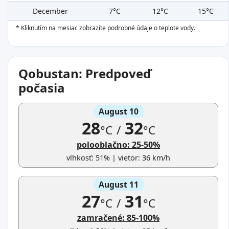
December
7°C
12°C
15°C
* Kliknutím na mesiac zobrazíte podrobné údaje o teplote vody.
Qobustan: Predpoveď
počasia
August 10
28
32
°C
/
°C
polooblačno: 25-50%
vlhkosť: 51% | vietor: 36 km/h
August 11
27
31
°C
/
°C
zamračené: 85-100%