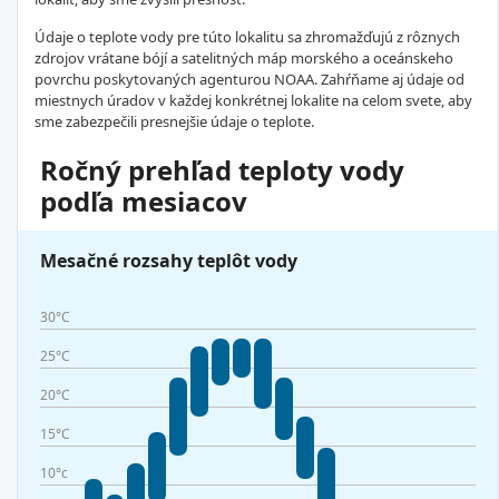
Údaje o teplote vody pre túto lokalitu sa zhromažďujú z rôznych
zdrojov vrátane bójí a satelitných máp morského a oceánskeho
povrchu poskytovaných agenturou NOAA. Zahŕňame aj údaje od
miestnych úradov v každej konkrétnej lokalite na celom svete, aby
sme zabezpečili presnejšie údaje o teplote.
Ročný prehľad teploty vody
podľa mesiacov
Mesačné rozsahy teplôt vody
30°C
25°C
20°C
15°C
10°c