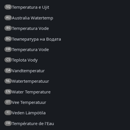
Temperatura e Ujit
SQ
Australia Watertemp
AU
Temperatura Vode
BS
Температура на Водата
BG
Temperatura Vode
HR
Teplota Vody
CS
Vandtemperatur
DA
Watertemperatuur
NL
Water Temperature
EN
Vee Temperatuur
ET
Veden Lämpötila
FI
Température de l'Eau
FR