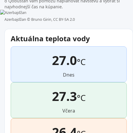
o Qobustan vám pomôžu naplánovať návštevu a vybrať si
najvhodnejší čas na kúpanie.
Azerbajdžan ©
Bruno Girin, CC BY-SA 2.0
Aktuálna teplota vody
27.0
°C
Dnes
27.3
°C
Včera
26.4