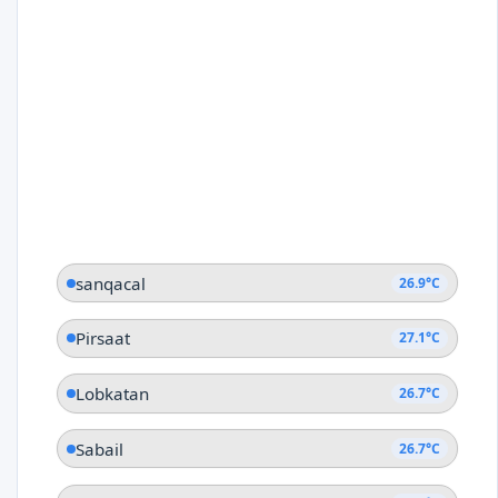
sanqacal
26.9°C
Pirsaat
27.1°C
Lobkatan
26.7°C
Sabail
26.7°C