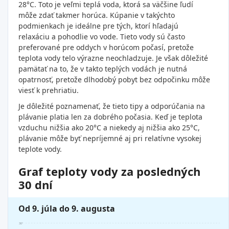
28°C. Toto je veľmi teplá voda, ktorá sa väčšine ľudí
môže zdať takmer horúca. Kúpanie v takýchto
podmienkach je ideálne pre tých, ktorí hľadajú
relaxáciu a pohodlie vo vode. Tieto vody sú často
preferované pre oddych v horúcom počasí, pretože
teplota vody telo výrazne neochladzuje. Je však dôležité
pamätať na to, že v takto teplých vodách je nutná
opatrnosť, pretože dlhodobý pobyt bez odpočinku môže
viesť k prehriatiu.
Je dôležité poznamenať, že tieto tipy a odporúčania na
plávanie platia len za dobrého počasia. Keď je teplota
vzduchu nižšia ako 20°C a niekedy aj nižšia ako 25°C,
plávanie môže byť nepríjemné aj pri relatívne vysokej
teplote vody.
Graf teploty vody za posledných
30 dní
Od 9. júla do 9. augusta
30°