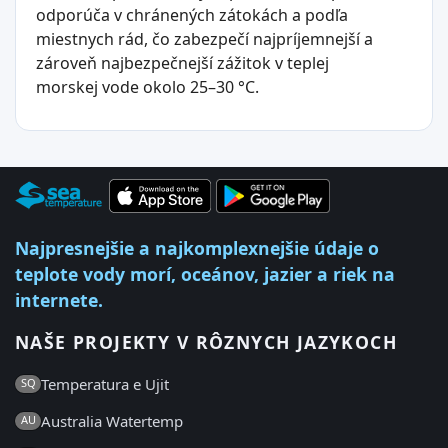
odporúča v chránených zátokách a podľa
miestnych rád, čo zabezpečí najpríjemnejší a
zároveň najbezpečnejší zážitok v teplej
morskej vode okolo 25–30 °C.
Najpresnejšie a najkomplexnejšie údaje o
teplote vody morí, oceánov, jazier a riek na
internete.
NAŠE PROJEKTY V RÔZNYCH JAZYKOCH
Temperatura e Ujit
SQ
Australia Watertemp
AU