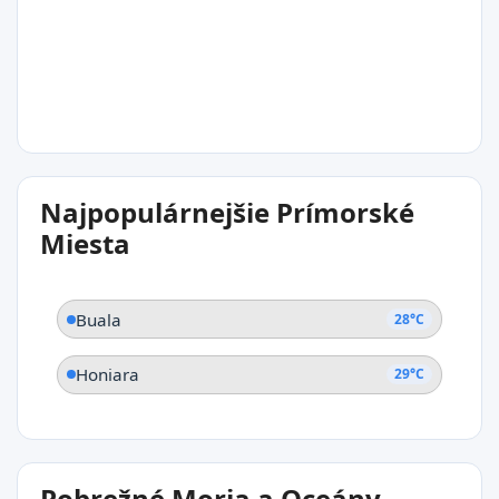
Honiara
28°C
Najpopulárnejšie Prímorské
Buala
Miesta
Buala
28°C
Honiara
29°C
Pobrežné Moria a Oceány