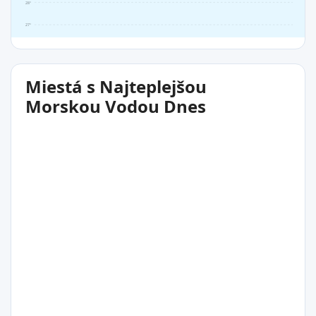
28°
27°
Miestá s Najteplejšou
Morskou Vodou Dnes
29°C