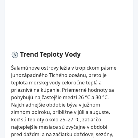
Trend Teploty Vody
Šalamúnove ostrovy ležia v tropickom pásme
juhozápadného Tichého oceánu, preto je
teplota morskej vody celoročne teplá a
priaznivá na kúpanie. Priemerné hodnoty sa
pohybujú najčastejšie medzi 26 °C a 30 °C.
Najchladnejšie obdobie býva v južnom
zimnom polroku, približne v júli a auguste,
keď sú teploty okolo 25–27 °C, zatiaľ čo
najteplejšie mesiace sú zvyčajne v období
pred dažďmi a na začiatku dažďovej sezóny,