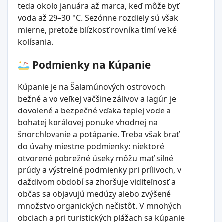
teda okolo januára až marca, keď môže byť
voda až 29–30 °C. Sezónne rozdiely sú však
mierne, pretože blízkosť rovníka tlmí veľké
kolísania.
Podmienky na Kúpanie
Kúpanie je na Šalamúnových ostrovoch
bežné a vo veľkej väčšine zálivov a lagún je
dovolené a bezpečné vďaka teplej vode a
bohatej korálovej ponuke vhodnej na
šnorchlovanie a potápanie. Treba však brať
do úvahy miestne podmienky: niektoré
otvorené pobrežné úseky môžu mať silné
prúdy a výstrelné podmienky pri prílivoch, v
daždivom období sa zhoršuje viditeľnosť a
občas sa objavujú medúzy alebo zvýšené
množstvo organických nečistôt. V mnohých
obciach a pri turistických plážach sa kúpanie