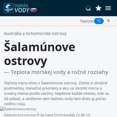
Teplota:
°C
°F
Vaše Obľúbené Lokality:
Austrália a tichomorské ostrovy
Váš zoznam obľúbených je prázdny.
Šalamúnove
ostrovy
— Teplota morskej vody a ročné rozsahy
Teplota mora dnes v Šalamúnove ostrovy. Zistite si dnešné
podmienky, mesačné priemery a ako sa okolité moria a
oceány menia podľa sezóny. Nájdeme každé miesto, kde sa
dá plávať, a ukážeme vám teplotu vody tam dnes aj počas
celého roka.
Šalamúnove ostrovy ©
By Irene Scott/AusAID, CC BY 2.0