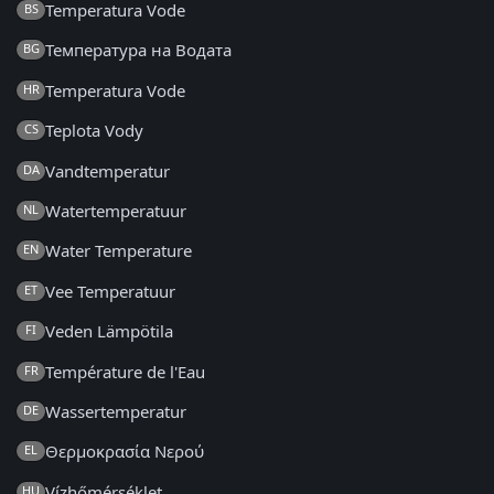
Temperatura Vode
BS
Температура на Водата
BG
Temperatura Vode
HR
Teplota Vody
CS
Vandtemperatur
DA
Watertemperatuur
NL
Water Temperature
EN
Vee Temperatuur
ET
Veden Lämpötila
FI
Température de l'Eau
FR
Wassertemperatur
DE
Θερμοκρασία Νερού
EL
Vízhőmérséklet
HU