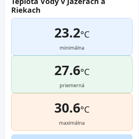
Teplota Vody v Jazerách a
Riekaсh
23.2
°C
minimálna
27.6
°C
priemerná
30.6
°C
maximálna