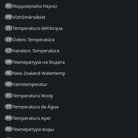
Θερμοκρασία Νερού
EL
Vízhőmérséklet
HU
Temperatura dell'Acqua
IT
Ūdens Temperatūra
LV
Vandens Temperatūra
LT
Температура на Водата
MK
New Zealand Watertemp
NZ
Vanntemperatur
NO
Temperatura Wody
PL
Temperatura da Água
PT
Temperatura Apei
RO
Температура воды
RU