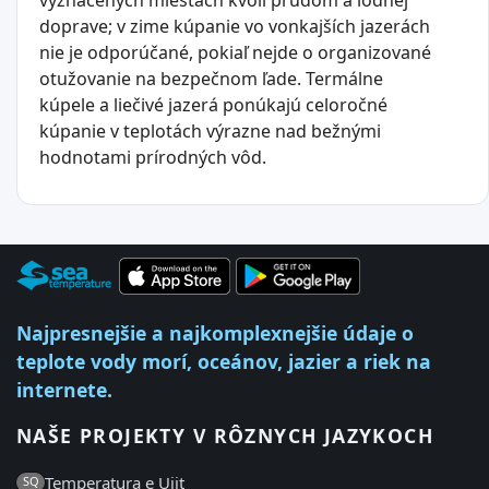
vyznačených miestach kvôli prúdom a lodnej
doprave; v zime kúpanie vo vonkajších jazerách
nie je odporúčané, pokiaľ nejde o organizované
otužovanie na bezpečnom ľade. Termálne
kúpele a liečivé jazerá ponúkajú celoročné
kúpanie v teplotách výrazne nad bežnými
hodnotami prírodných vôd.
Najpresnejšie a najkomplexnejšie údaje o
teplote vody morí, oceánov, jazier a riek na
internete.
NAŠE PROJEKTY V RÔZNYCH JAZYKOCH
Temperatura e Ujit
SQ