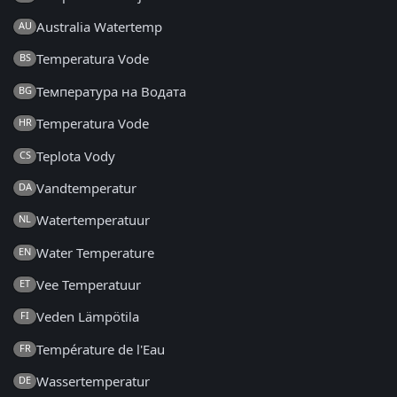
Australia Watertemp
AU
Temperatura Vode
BS
Температура на Водата
BG
Temperatura Vode
HR
Teplota Vody
CS
Vandtemperatur
DA
Watertemperatuur
NL
Water Temperature
EN
Vee Temperatuur
ET
Veden Lämpötila
FI
Température de l'Eau
FR
Wassertemperatur
DE