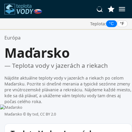
Teplota:
°C
°F
Vaše Obľúbené Lokality:
Európa
Váš zoznam obľúbených je prázdny.
Maďarsko
— Teplota vody v jazerách a riekach
Nájdite aktuálne teploty vody v jazerách a riekach po celom
Maďarsku. Pozrite si dnešné merania a typické sezónne zmeny
pre vnútrozemské plávanie a rekreáciu. Nájdeme každé miesto,
kde sa dá plávať, a ukážeme vám teplotu vody tam dnes aj
počas celého roka.
Maďarsko ©
By txd, CC BY 2.0