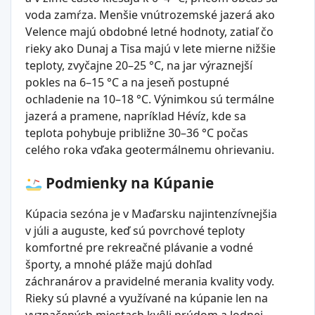
voda zamŕza. Menšie vnútrozemské jazerá ako
Velence majú obdobné letné hodnoty, zatiaľ čo
rieky ako Dunaj a Tisa majú v lete mierne nižšie
teploty, zvyčajne 20–25 °C, na jar výraznejší
pokles na 6–15 °C a na jeseň postupné
ochladenie na 10–18 °C. Výnimkou sú termálne
jazerá a pramene, napríklad Hévíz, kde sa
teplota pohybuje približne 30–36 °C počas
celého roka vďaka geotermálnemu ohrievaniu.
Podmienky na Kúpanie
Kúpacia sezóna je v Maďarsku najintenzívnejšia
v júli a auguste, keď sú povrchové teploty
komfortné pre rekreačné plávanie a vodné
športy, a mnohé pláže majú dohľad
záchranárov a pravidelné merania kvality vody.
Rieky sú plavné a využívané na kúpanie len na