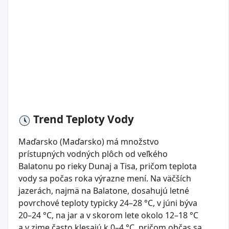
Trend Teploty Vody
Maďarsko (Maďarsko) má množstvo
prístupných vodných plôch od veľkého
Balatonu po rieky Dunaj a Tisa, pričom teplota
vody sa počas roka výrazne mení. Na väčších
jazerách, najmä na Balatone, dosahujú letné
povrchové teploty typicky 24–28 °C, v júni býva
20–24 °C, na jar a v skorom lete okolo 12–18 °C
a v zime často klesajú k 0–4 °C, pričom občas sa