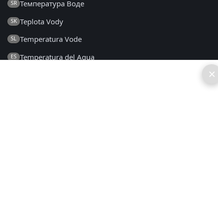
Температура Воде
SR
Teplota Vody
SK
Temperatura Vode
SL
Temperatura del Agua
ES
×
Vattentemperatur
SV
Su Sıcaklığı
TR
Температура Води
UK
2014 - 2026 © sk.seatemperature.net – Všetky práva
vyhradené
FAQ
|
Všeobecné Obchodné Podmienky
|
Zásady Ochrany Osobných Údajov
|
Kontakty