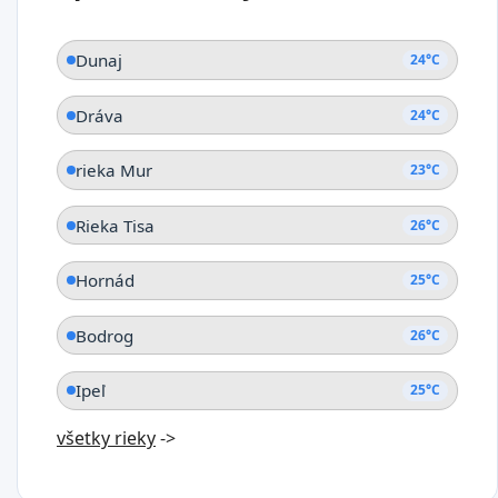
Dunaj
24°C
Dráva
24°C
rieka Mur
23°C
Rieka Tisa
26°C
Hornád
25°C
Bodrog
26°C
Ipeľ
25°C
všetky rieky
->