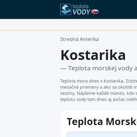
Vaše Obľúbené Lokality:
Stredná Amerika
Váš zoznam obľúbených je prázd
Kostarika
— Teplota morskej vody 
Teplota mora dnes v Kostarika. Zisti
mesačné priemery a ako sa okolité 
sezóny. Nájdeme každé miesto, kde 
teplotu vody tam dnes aj počas celé
Teplota Morsk