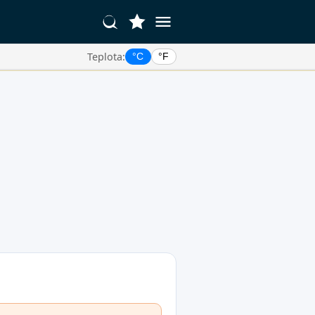
Teplota:
°C
°F