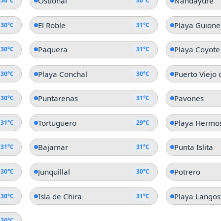
Ostional
Nandayure
30°C
30°C
El Roble
Playa Guione
30°C
31°C
Paquera
Playa Coyote
30°C
31°C
Playa Conchal
Puerto Viejo
30°C
30°C
Puntarenas
Pavones
30°C
31°C
Tortuguero
Playa Hermo
31°C
29°C
Bajamar
Punta Islita
31°C
31°C
Junquillal
Potrero
30°C
30°C
Isla de Chira
Playa Langos
30°C
31°C
30°C