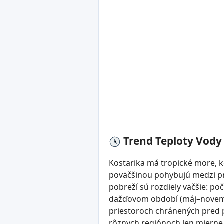
Trend Teploty Vody
Kostarika má tropické more, k
poväčšinou pohybujú medzi pr
pobreží sú rozdiely väčšie: po
dažďovom období (máj–novembe
priestoroch chránených pred p
rôznych regiónoch len mierne o