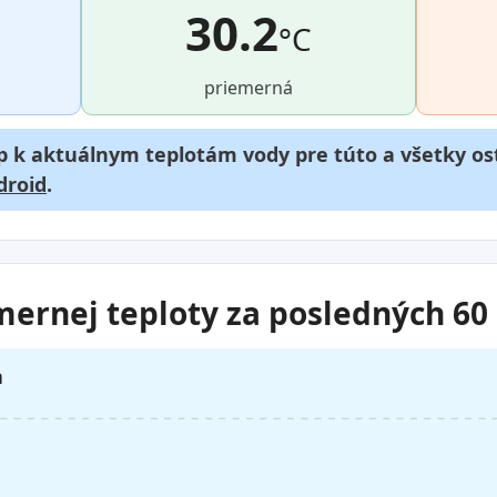
30.2
°C
priemerná
p k aktuálnym teplotám vody pre túto a všetky ost
droid
.
mernej teploty za posledných 60
a