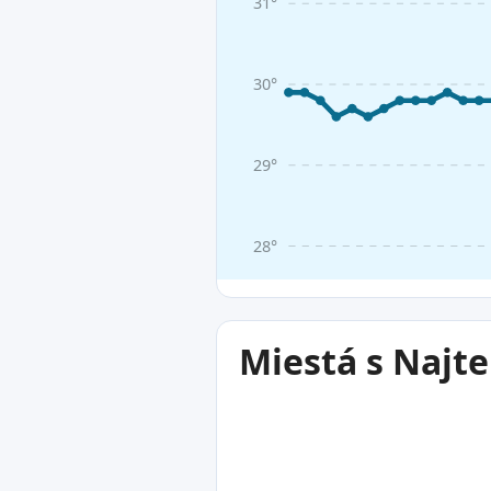
31°
30°
29°
28°
Miestá s Najt