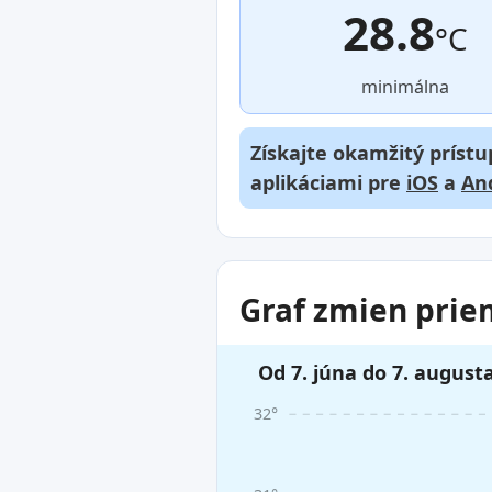
28.8
°C
minimálna
Získajte okamžitý prístu
aplikáciami pre
iOS
a
An
Graf zmien prie
Od 7. júna do 7. august
32°