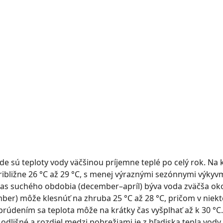
de sú teploty vody väčšinou príjemne teplé po celý rok. Na
ibližne 26 °C až 29 °C, s menej výraznými sezónnymi výky
čas suchého obdobia (december–apríl) býva voda zväčša okol
r) môže klesnúť na zhruba 25 °C až 28 °C, pričom v niekt
rúdením sa teplota môže na krátky čas vyšplhať až k 30 °C
dlišné a rozdiel medzi pobrežiami je z hľadiska tepla vody 