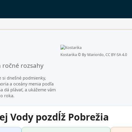
ny.
Kostarika ©
By Mariordo, CC BY-SA 4.0
a ročné rozsahy
te si dnešné podmienky,
moria a oceány menia podľa
sa dá plávať, a ukážeme vám
ho roka.
ej Vody pozdĺž Pobrežia