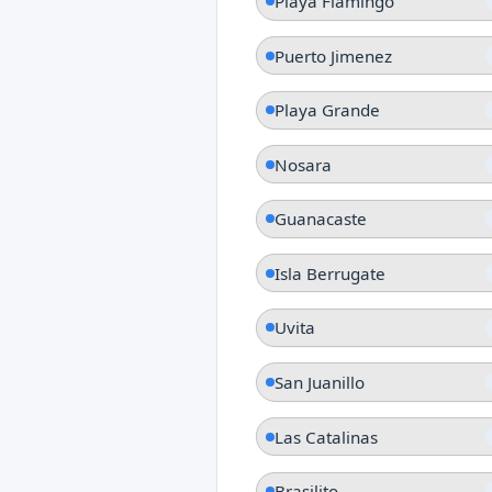
Playa Flamingo
Puerto Jimenez
Playa Grande
Nosara
Guanacaste
Isla Berrugate
Uvita
San Juanillo
Las Catalinas
Brasilito