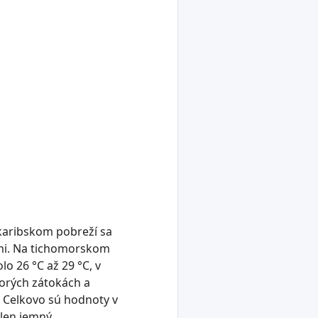
 karibskom pobreží sa
vmi. Na tichomorskom
o 26 °C až 29 °C, v
orých zátokách a
. Celkovo sú hodnoty v
len jemný.