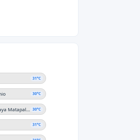
 Blanco
°C
bor
31°C
nio
30°C
Matapalo (Playa Matapalo)
30°C
31°C